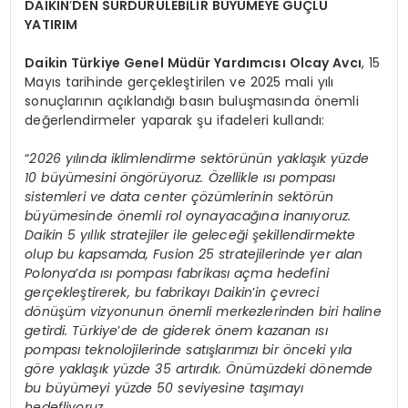
DAIKIN
’
DEN SÜRDÜRÜLEBİLİR BÜYÜMEYE GÜÇLÜ
YATIRIM
Daikin Türkiye Genel Müdür Yardımcısı Olcay Avcı
, 15
Mayıs tarihinde gerçekleştirilen ve 2025 mali yılı
sonuçlarının açıklandığı basın buluşmasında önemli
değerlendirmeler yaparak şu ifadeleri kullandı:
“
2026 yılında iklimlendirme sektörünün yaklaşık yüzde
10 büyümesini öngörüyoruz. Özellikle ısı pompası
sistemleri ve data center çözümlerinin sektörün
büyümesinde önemli rol oynayacağına inanıyoruz.
Daikin 5 yıllık stratejiler ile geleceği şekillendirmekte
olup bu kapsamda, Fusion 25 stratejilerinde yer alan
Polonya
’
da ısı pompası fabrikası açma hedefini
gerçekleştirerek, bu fabrikayı Daikin
’
in çevreci
dönüşüm vizyonunun önemli merkezlerinden biri haline
getirdi. Türkiye
’
de de giderek önem kazanan ısı
pompası teknolojilerinde satışlarımızı bir önceki yıla
göre yaklaşık yüzde 35 artırdık. Önümüzdeki dönemde
bu büyümeyi yüzde 50 seviyesine taşımayı
hedefliyoruz.