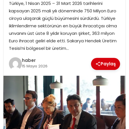
Türkiye, 1 Nisan 2025 – 31 Mart 2026 tarihlerini
kapsayan 2025 mali yılı döneminde 750 Milyon Euro
TEKNOLOJI
ciroya ulaşarak güçlü büyümesini sürdürdü. Türkiye
iklimlendirme sektörünün en büyük ihracatçısı olma
EĞITIM
unvanını üst üste 8 yıldır koruyan şirket, 363 milyon
Euro ihracat geliri elde etti. Sakarya Hendek Üretim
GENEL
Tesisi’ni bölgesel bir üretim…
haber
Paylaş
15 Mayıs 2026