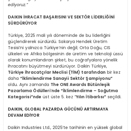
ediyoruz.”
DAIKIN İHRACAT BAŞARISINI VE SEKTÖR LİDERLİĞİNİ
SÜRDÜRÜYOR
Türkiye, 2025 mali yılı döneminde de bu liderliğini
güçlendirerek sürdürdü. Sakarya Hendek Üretim
Tesisi’ni yalnızca Türkiye’nin değil; Orta Doğu, CIS
ülkeleri ve Afrika bölgesinin de üretim ve teknoloji üssü
olarak konumlandıran şirket, bu coğrafyalara yönelik
ihracatını büyütmeyi sürdürüyor. Daikin Türkiye,
Türkiye İhracatçılar Meclisi (TİM) tarafından
bir kez
daha
“İklimlendirme Sanayii Sektör Şampiyonu”
oldu. Aynı zamanda
The ONE Awards Bütünleşik
Pazarlama Ödülleri
’
nde “İklimlendirme – Soğutma
Kategorisi”nde
üst üste 5. kez “
Yılın İtibarlısı”
seçildi.
DAIKIN, GLOBAL PAZARDA GÜCÜNÜ ARTIRMAYA
DEVAM EDİYOR
Daikin Industries Ltd., 2025’te tarihinin en yüksek global