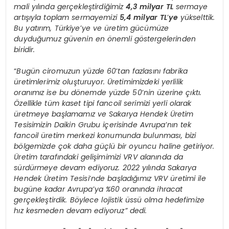
mali yılında gerçekleştirdiğimiz
4,3 milyar TL
sermaye
artışıyla toplam sermayemizi
5,4 milyar TL
’
ye
yükselttik.
Bu yatırım, Türkiye
’
ye ve üretim gücümüze
duyduğumuz güvenin en önemli göstergelerinden
biridir.
“
Bugün ciromuzun yüzde 60
’
tan fazlasını fabrika
üretimlerimiz oluşturuyor. Üretimimizdeki yerlilik
oranımız ise bu dönemde yüzde 50
’
nin üzerine çıktı.
Özellikle tüm kaset tipi fancoil serimizi yerli olarak
üretmeye başlamamız ve Sakarya Hendek Üretim
Tesisimizin Daikin Grubu içerisinde Avrupa
’
nın tek
fancoil üretim merkezi konumunda bulunması, bizi
bölgemizde çok daha güçlü bir oyuncu haline getiriyor.
Üretim tarafındaki gelişimimizi VRV alanında da
sürdürmeye devam ediyoruz. 2022 yılında Sakarya
Hendek Üretim Tesisi
’
nde başladığımız VRV üretimi ile
bugüne kadar Avrupa
’
ya %60 oranında ihracat
gerçekleştirdik. Böylece lojistik üssü olma hedefimize
hız kesmeden devam ediyoruz” dedi.