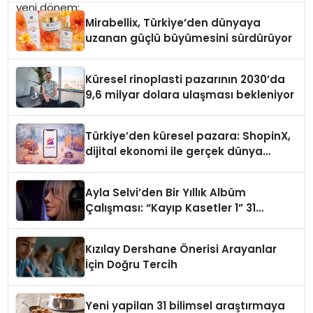
Mirabellix, Türkiye’den dünyaya
uzanan güçlü büyümesini sürdürüyor
Küresel rinoplasti pazarının 2030’da
9,6 milyar dolara ulaşması bekleniyor
Türkiye’den küresel pazara: ShopinX,
dijital ekonomi ile gerçek dünya
alışverişini bir araya getirmeyi
hedefliyor
Ayla Selvi’den Bir Yıllık Albüm
Çalışması: “Kayıp Kasetler 1” 31
Temmuz’da Çıktı
Kızılay Dershane Önerisi Arayanlar
İçin Doğru Tercih
Yeni yapilan 31 bilimsel araştırmaya