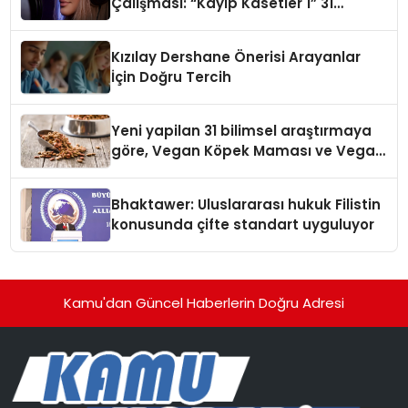
Çalışması: “Kayıp Kasetler 1” 31
Temmuz’da Çıktı
Kızılay Dershane Önerisi Arayanlar
İçin Doğru Tercih
Yeni yapilan 31 bilimsel araştırmaya
göre, Vegan Köpek Maması ve Vegan
Kedi Mamasının İyi Sindirildiğini
Ortaya Koydu
Bhaktawer: Uluslararası hukuk Filistin
konusunda çifte standart uyguluyor
Kamu'dan Güncel Haberlerin Doğru Adresi