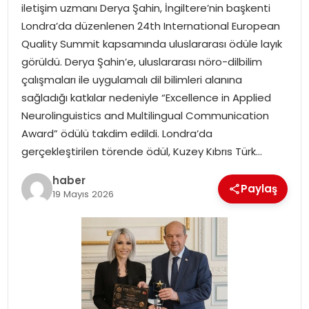
iletişim uzmanı Derya Şahin, İngiltere’nin başkenti
Londra’da düzenlenen 24th International European
TEKNOLOJI
Quality Summit kapsamında uluslararası ödüle layık
görüldü. Derya Şahin’e, uluslararası nöro-dilbilim
EĞITIM
çalışmaları ile uygulamalı dil bilimleri alanına
sağladığı katkılar nedeniyle “Excellence in Applied
GENEL
Neurolinguistics and Multilingual Communication
Award” ödülü takdim edildi. Londra’da
gerçekleştirilen törende ödül, Kuzey Kıbrıs Türk…
haber
Paylaş
19 Mayıs 2026