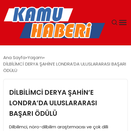
ANASAYFA
Ana Sayfa
Yaşam
DİLBİLİMCİ DERYA ŞAHİN’E LONDRA’DA ULUSLARARASI BAŞARI
YAŞAM
ÖDÜLÜ
GÜNCEL
DİLBİLİMCİ DERYA ŞAHİN’E
MAGAZIN
LONDRA’DA ULUSLARARASI
BAŞARI ÖDÜLÜ
EKONOMI
Dilbilimci, nöro-dilbilim araştırmacısı ve çok dilli
SPOR