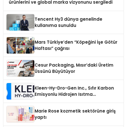
ürünlerini ve global marka vizyonunu sergiledi
Tencent Hy3 dünya genelinde
kullanıma sunuldu
Mars Türkiye’den “Köpeğini İşe Götür
Haftası” çağrısı
Cesur Packaging, Mısır’daki Üretim
Üssünü Büyütüyor
Kleen-Hy-Dro-Gen Inc., Sıfır Karbon
Emisyonlu Hidrojen Isıtma
Teknolojisinde ISO ve TSSA
Düzenleyici Onaylarını Aldı
Marie Rose kozmetik sektörüne giriş
yaptı