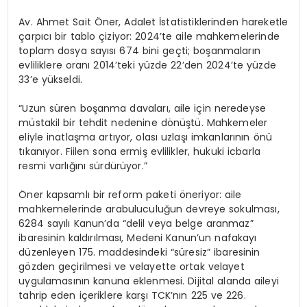
Av. Ahmet Sait Öner, Adalet İstatistiklerinden hareketle
çarpıcı bir tablo çiziyor: 2024’te aile mahkemelerinde
toplam dosya sayısı 674 bini geçti; boşanmaların
evliliklere oranı 2014’teki yüzde 22’den 2024’te yüzde
33’e yükseldi.
“Uzun süren boşanma davaları, aile için neredeyse
müstakil bir tehdit nedenine dönüştü. Mahkemeler
eliyle inatlaşma artıyor, olası uzlaşı imkanlarının önü
tıkanıyor. Fiilen sona ermiş evlilikler, hukuki icbarla
resmi varlığını sürdürüyor.”
Öner kapsamlı bir reform paketi öneriyor: aile
mahkemelerinde arabuluculuğun devreye sokulması,
6284 sayılı Kanun’da “delil veya belge aranmaz”
ibaresinin kaldırılması, Medeni Kanun’un nafakayı
düzenleyen 175. maddesindeki “süresiz” ibaresinin
gözden geçirilmesi ve velayette ortak velayet
uygulamasının kanuna eklenmesi. Dijital alanda aileyi
tahrip eden içeriklere karşı TCK’nın 225 ve 226.