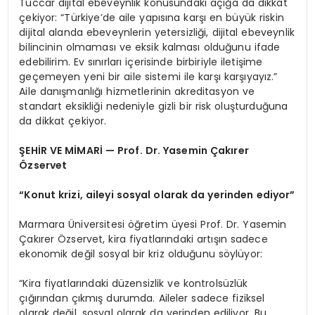
Tüccar dijital ebeveynlik konusundaki açığa da dikkat
çekiyor: “Türkiye’de aile yapısına karşı en büyük riskin
dijital alanda ebeveynlerin yetersizliği, dijital ebeveynlik
bilincinin olmaması ve eksik kalması olduğunu ifade
edebilirim. Ev sınırları içerisinde birbiriyle iletişime
geçemeyen yeni bir aile sistemi ile karşı karşıyayız.”
Aile danışmanlığı hizmetlerinin akreditasyon ve
standart eksikliği nedeniyle gizli bir risk oluşturduğuna
da dikkat çekiyor.
ŞEHİR VE MİMARİ — Prof. Dr. Yasemin Çakırer
Özservet
“Konut krizi, aileyi sosyal olarak da yerinden ediyor”
Marmara Üniversitesi öğretim üyesi Prof. Dr. Yasemin
Çakırer Özservet, kira fiyatlarındaki artışın sadece
ekonomik değil sosyal bir kriz olduğunu söylüyor:
“Kira fiyatlarındaki düzensizlik ve kontrolsüzlük
çığırından çıkmış durumda. Aileler sadece fiziksel
olarak değil, sosyal olarak da yerinden ediliyor. Bu