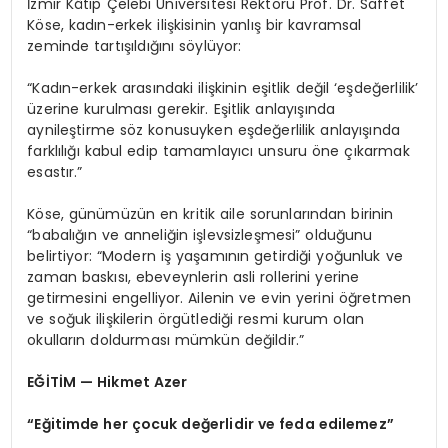
İzmir Kâtip Çelebi Üniversitesi Rektörü Prof. Dr. Saffet
Köse, kadın-erkek ilişkisinin yanlış bir kavramsal
zeminde tartışıldığını söylüyor:
“Kadın-erkek arasındaki ilişkinin eşitlik değil ‘eşdeğerlilik’
üzerine kurulması gerekir. Eşitlik anlayışında
aynileştirme söz konusuyken eşdeğerlilik anlayışında
farklılığı kabul edip tamamlayıcı unsuru öne çıkarmak
esastır.”
Köse, günümüzün en kritik aile sorunlarından birinin
“babalığın ve anneliğin işlevsizleşmesi” olduğunu
belirtiyor: “Modern iş yaşamının getirdiği yoğunluk ve
zaman baskısı, ebeveynlerin asli rollerini yerine
getirmesini engelliyor. Ailenin ve evin yerini öğretmen
ve soğuk ilişkilerin örgütlediği resmi kurum olan
okulların doldurması mümkün değildir.”
EĞİTİM — Hikmet Azer
“Eğitimde her çocuk değerlidir ve feda edilemez”