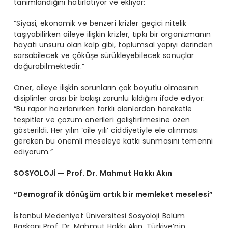
tanımlandığını hatırlatıyor ve ekliyor:
“Siyasi, ekonomik ve benzeri krizler geçici nitelik
taşıyabilirken aileye ilişkin krizler, tıpkı bir organizmanın
hayati unsuru olan kalp gibi, toplumsal yapıyı derinden
sarsabilecek ve çöküşe sürükleyebilecek sonuçlar
doğurabilmektedir.”
Öner, aileye ilişkin sorunların çok boyutlu olmasının
disiplinler arası bir bakışı zorunlu kıldığını ifade ediyor:
“Bu rapor hazırlanırken farklı alanlardan hareketle
tespitler ve çözüm önerileri geliştirilmesine özen
gösterildi. Her yılın ‘aile yılı’ ciddiyetiyle ele alınması
gereken bu önemli meseleye katkı sunmasını temenni
ediyorum.”
SOSYOLOJİ — Prof. Dr. Mahmut Hakkı Akın
“Demografik dönüşüm artık bir memleket meselesi”
İstanbul Medeniyet Üniversitesi Sosyoloji Bölüm
Başkanı Prof. Dr. Mahmut Hakkı Akın, Türkiye’nin