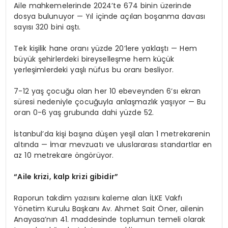
Aile mahkemelerinde 2024’te 674 binin üzerinde
dosya bulunuyor — Yıl içinde açılan boşanma davası
sayısı 320 bini aştı.
Tek kişilik hane oranı yüzde 20’lere yaklaştı — Hem
büyük şehirlerdeki bireyselleşme hem küçük
yerleşimlerdeki yaşlı nüfus bu oranı besliyor.
7-12 yaş çocuğu olan her 10 ebeveynden 6’sı ekran
süresi nedeniyle çocuğuyla anlaşmazlık yaşıyor — Bu
oran 0-6 yaş grubunda dahi yüzde 52.
İstanbul’da kişi başına düşen yeşil alan 1 metrekarenin
altında — İmar mevzuatı ve uluslararası standartlar en
az 10 metrekare öngörüyor.
“Aile krizi, kalp krizi gibidir”
Raporun takdim yazısını kaleme alan İLKE Vakfı
Yönetim Kurulu Başkanı Av. Ahmet Sait Öner, ailenin
Anayasa’nın 41. maddesinde toplumun temeli olarak