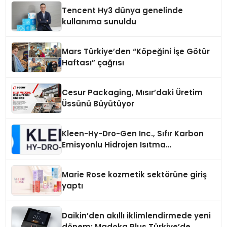
Tencent Hy3 dünya genelinde
kullanıma sunuldu
Mars Türkiye’den “Köpeğini İşe Götür
Haftası” çağrısı
Cesur Packaging, Mısır’daki Üretim
Üssünü Büyütüyor
Kleen-Hy-Dro-Gen Inc., Sıfır Karbon
Emisyonlu Hidrojen Isıtma
Teknolojisinde ISO ve TSSA
Düzenleyici Onaylarını Aldı
Marie Rose kozmetik sektörüne giriş
yaptı
Daikin’den akıllı iklimlendirmede yeni
dönem: Madoka Plus Türkiye’de