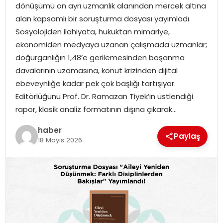
dönüşümü on ayrı uzmanlık alanından mercek altına
alan kapsamlı bir soruşturma dosyası yayımladı.
TEKNOLOJI
Sosyolojiden ilahiyata, hukuktan mimariye,
ekonomiden medyaya uzanan çalışmada uzmanlar;
EĞITIM
doğurganlığın 1,48’e gerilemesinden boşanma
davalarının uzamasına, konut krizinden dijital
GENEL
ebeveynliğe kadar pek çok başlığı tartışıyor.
Editörlüğünü Prof. Dr. Ramazan Tiyek’in üstlendiği
rapor, klasik analiz formatının dışına çıkarak…
haber
Paylaş
18 Mayıs 2026