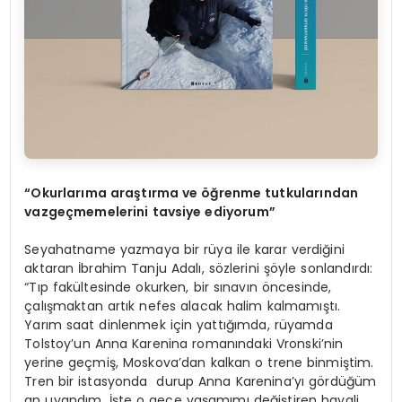
“Okurlarıma araştırma ve öğrenme tutkularından
vazgeçmemelerini tavsiye ediyorum”
Seyahatname yazmaya bir rüya ile karar verdiğini
aktaran İbrahim Tanju Adalı, sözlerini şöyle sonlandırdı:
“Tıp fakültesinde okurken, bir sınavın öncesinde,
çalışmaktan artık nefes alacak halim kalmamıştı.
Yarım saat dinlenmek için yattığımda, rüyamda
Tolstoy’un Anna Karenina romanındaki Vronski’nin
yerine geçmiş, Moskova’dan kalkan o trene binmiştim.
Tren bir istasyonda durup Anna Karenina’yı gördüğüm
an uyandım. İşte o gece yaşamımı değiştiren hayali