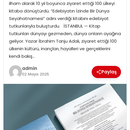
ilham alarak 10 yıl boyunca ziyaret ettiği 100 ülkeyi
kitaba dönüştürdü. “Edebiyatın İzinde Bir Dünya
TEKNOLOJI
Seyahatnamesi” adını verdiği kitabını edebiyat
tutkunlarıyla buluşturdu. İSTANBUL — Kitap
EĞITIM
tutkunları dünyayı gezmeden, dünya onların ayağına
geliyor. Yazar İbrahim Tanju Adalı, ziyaret ettiği 100
GENEL
ülkenin kültürü, inançları, hayalleri ve gerçeklerini
kendi bakış…
admin
Paylaş
02 Mayıs 2025