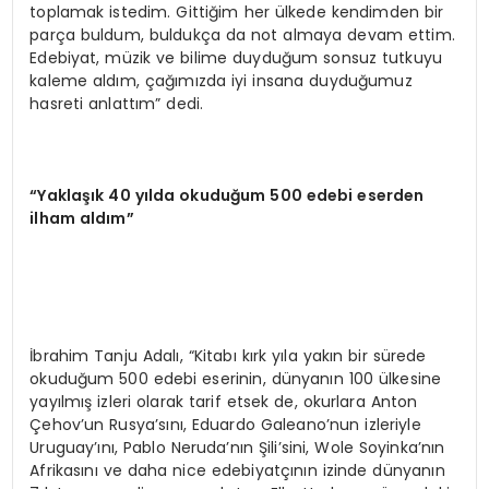
toplamak istedim. Gittiğim her ülkede kendimden bir
parça buldum, buldukça da not almaya devam ettim.
Edebiyat, müzik ve bilime duyduğum sonsuz tutkuyu
kaleme aldım, çağımızda iyi insana duyduğumuz
hasreti anlattım” dedi.
“Yaklaşık 40 yılda okuduğum 500 edebi eserden
ilham aldım”
İbrahim Tanju Adalı, “Kitabı kırk yıla yakın bir sürede
okuduğum 500 edebi eserinin, dünyanın 100 ülkesine
yayılmış izleri olarak tarif etsek de, okurlara Anton
Çehov’un Rusya’sını, Eduardo Galeano’nun izleriyle
Uruguay’ını, Pablo Neruda’nın Şili’sini, Wole Soyinka’nın
Afrikasını ve daha nice edebiyatçının izinde dünyanın