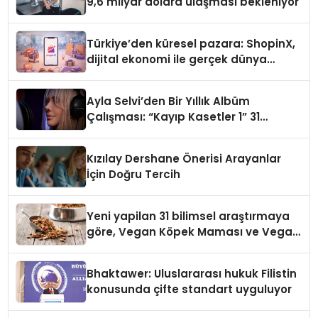
9,6 milyar dolara ulaşması bekleniyor
Türkiye’den küresel pazara: ShopinX,
dijital ekonomi ile gerçek dünya
alışverişini bir araya getirmeyi
hedefliyor
Ayla Selvi’den Bir Yıllık Albüm
Çalışması: “Kayıp Kasetler 1” 31
Temmuz’da Çıktı
Kızılay Dershane Önerisi Arayanlar
İçin Doğru Tercih
Yeni yapilan 31 bilimsel araştırmaya
göre, Vegan Köpek Maması ve Vegan
Kedi Mamasının İyi Sindirildiğini
Ortaya Koydu
Bhaktawer: Uluslararası hukuk Filistin
konusunda çifte standart uyguluyor