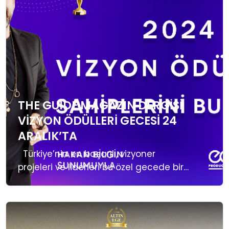
TEKNOLOJI
EĞITIM
GENEL
THE GUIDE MAGAZIN DERGISI
VIZYON ÖDÜLLERI GECESI 24
ARALIK’TA
Türkiye’nin en başarılı, vizyoner
projeleri ve liderleri bu özel gecede bir
araya geliyor. İş ve magazin dünyasının
merakla beklediği The Guide Magazin
Dergisi Vizyon Ödülleri Gecesi, 24
Aralık’ta Atlantis Grup Ana