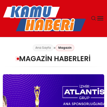
ANASAYFA
Ana Sayfa
Magazin
YAŞAM
MAGAZIN HABERLERI
GÜNCEL
MAGAZIN
EKONOMI
SPOR