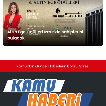
Sponsorluğunda düzenlenecek törenle
yılın en prestijli ödüllerine ev sahipliği
yapacak. Bu özel gecede, sektörlerinde
fark yaratan, yenilikçi ve sürdürülebilir
projelerle adından söz ettiren...
Altın Ege Ödülleri İzmir’de sahiplerini
bulacak
Kamu'dan Güncel Haberlerin Doğru Adresi