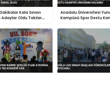
Dakikalar Kala Sınavı
Anadolu Üniversitesi Yu
 Adaylar Oldu Takılar
Kampüsü Spor Dostu Ka
Oldu
Unvanını Kazandı
a Yıl Sonu Karne Şenliği
Muğla LGS Sınavı Başladı
dın’da Başladı Melis Fis
Öğrenciler ve Veliler Hey
 Var