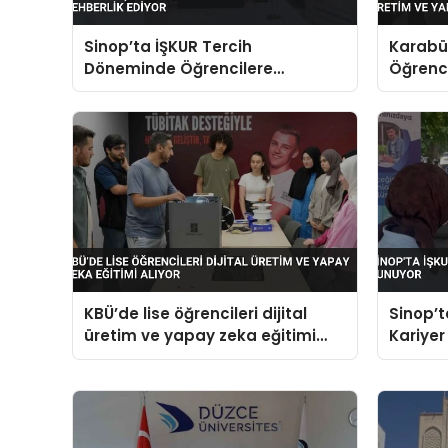
Sinop’ta İŞKUR Tercih
Karabük
Döneminde Öğrencilere
Öğrenci
Rehberlik Ediyor
Yapay Z
KBÜ’de lise öğrencileri dijital
Sinop’t
üretim ve yapay zeka eğitimi
Kariyer
alıyor