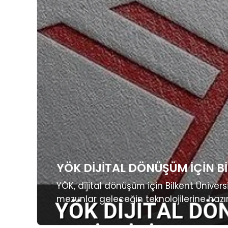
YÖK DIJITAL DÖNÜŞÜM İÇIN BI
YÖK, dijital dönüşüm için Bilkent Üniversit
mezunlar geleceğin teknolojilerine hazır