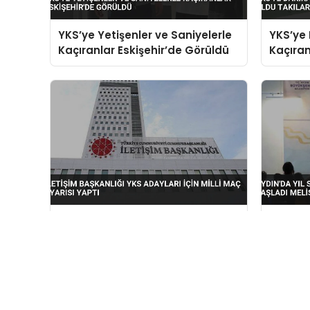
YKS’ye Yetişenler ve Saniyelerle
YKS’ye 
Kaçıranlar Eskişehir’de Görüldü
Kaçıran
Engel 
İletişim Başkanlığı YKS Adayları
Aydın’d
İçin Milli Maç Uyarısı Yaptı
Fuar Ay
Konseri
Kamu'dan Güncel Haberlerin Doğru Adresi