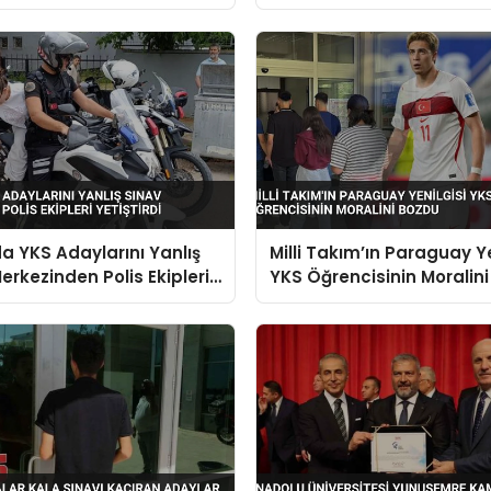
i saniyelerle kaçırdı
Basamağını 22 Dakikada
Ezberledi
a YKS Adaylarını Yanlış
Milli Takım’ın Paraguay Ye
erkezinden Polis Ekipleri
YKS Öğrencisinin Moralin
di