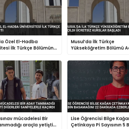
da Özel El-Hadba
Musul’da İlk Türkçe
itesi İlk Türkçe Bölümünü
Yükseköğretim Bölümü Aç
Ücretsiz Kurslar Başladı
sınav mücadelesi Bir
Lise Öğrencisi Bilge Kağa
nımadığı araçla yetişti
Çetinkaya Pi Sayısının 5 B