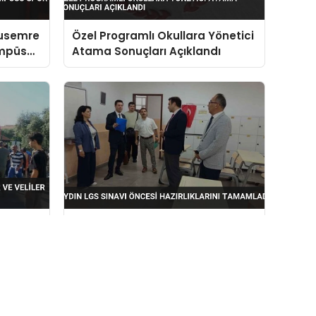
nusemre
Özel Programlı Okullara Yönetici
mpüs
Atama Sonuçları Açıklandı
Aydın LGS Sınavı Öncesi
ecanlı
Hazırlıklarını Tamamladı