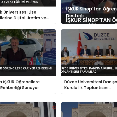
İŞKUR Sinop’tan Öğren
 Üniversitesi Lise
Desteği
lerine Dijital Üretim ve
eka Eğitimi Veriyor
a İŞKUR Öğrencilere
Düzce Üniversitesi Danı
 Rehberliği Sunuyor
Kurulu İlk Toplantısını
Tamamladı