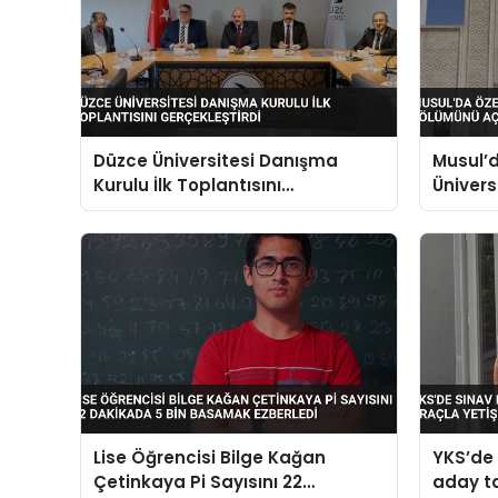
Düzce Üniversitesi Danışma
Musul’
Kurulu İlk Toplantısını
Ünivers
Gerçekleştirdi
Açtı
Lise Öğrencisi Bilge Kağan
YKS’de 
Çetinkaya Pi Sayısını 22
aday ta