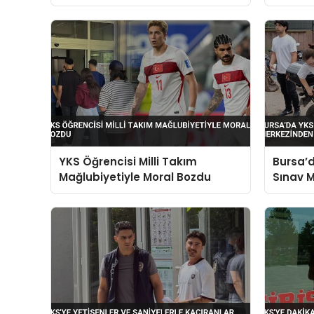
Dakikada 5 Bin Basamak
diğerler
Ezberledi
YKS Öğrencisi Milli Takım
Bursa’d
Mağlubiyetiyle Moral Bozdu
Sınav M
Yetiştir