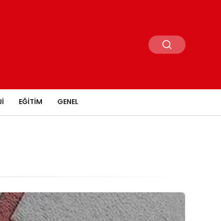
I
EĞITIM
GENEL