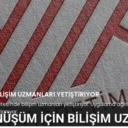
LIŞIM UZMANLARI YETIŞTIRIYOR
esi'nde bilişim uzmanları yetiştiriyor. Uygulama ağırlıkl
lanıyor.