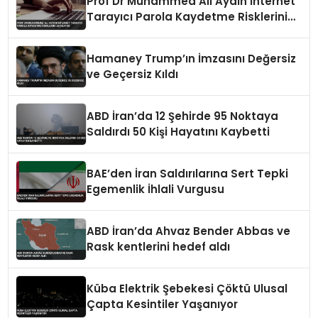
Prof Dr Muhammed Ali Aydın İnternet
Tarayıcı Parola Kaydetme Risklerini
Açıklıyor
Hamaney Trump’ın İmzasını Değersiz
ve Geçersiz Kıldı
ABD İran’da 12 Şehirde 95 Noktaya
Saldırdı 50 Kişi Hayatını Kaybetti
BAE’den İran Saldırılarına Sert Tepki
Egemenlik İhlali Vurgusu
ABD İran’da Ahvaz Bender Abbas ve
Rask kentlerini hedef aldı
Küba Elektrik Şebekesi Çöktü Ulusal
Çapta Kesintiler Yaşanıyor