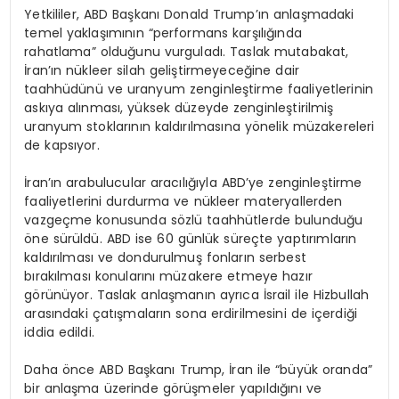
Yetkililer, ABD Başkanı Donald Trump’ın anlaşmadaki
temel yaklaşımının “performans karşılığında
rahatlama” olduğunu vurguladı. Taslak mutabakat,
İran’ın nükleer silah geliştirmeyeceğine dair
taahhüdünü ve uranyum zenginleştirme faaliyetlerinin
askıya alınması, yüksek düzeyde zenginleştirilmiş
uranyum stoklarının kaldırılmasına yönelik müzakereleri
de kapsıyor.
İran’ın arabulucular aracılığıyla ABD’ye zenginleştirme
faaliyetlerini durdurma ve nükleer materyallerden
vazgeçme konusunda sözlü taahhütlerde bulunduğu
öne sürüldü. ABD ise 60 günlük süreçte yaptırımların
kaldırılması ve dondurulmuş fonların serbest
bırakılması konularını müzakere etmeye hazır
görünüyor. Taslak anlaşmanın ayrıca İsrail ile Hizbullah
arasındaki çatışmaların sona erdirilmesini de içerdiği
iddia edildi.
Daha önce ABD Başkanı Trump, İran ile “büyük oranda”
bir anlaşma üzerinde görüşmeler yapıldığını ve