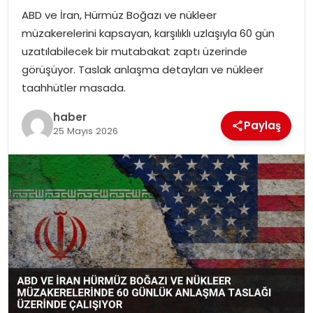
ABD ve İran, Hürmüz Boğazı ve nükleer
TEKNOLOJI
müzakerelerini kapsayan, karşılıklı uzlaşıyla 60 gün
uzatılabilecek bir mutabakat zaptı üzerinde
EĞITIM
görüşüyor. Taslak anlaşma detayları ve nükleer
taahhütler masada.
GENEL
haber
Paylaş
25 Mayıs 2026