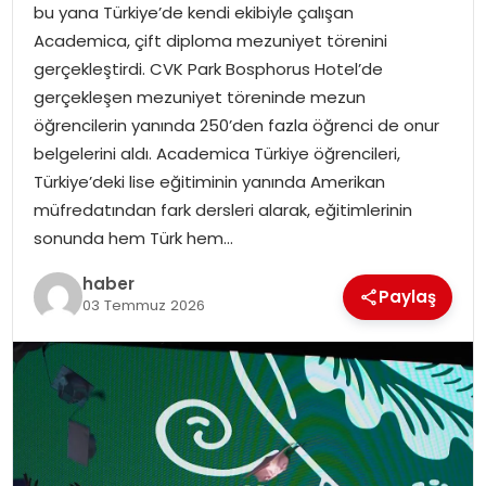
bu yana Türkiye’de kendi ekibiyle çalışan
Academica, çift diploma mezuniyet törenini
TEKNOLOJI
gerçekleştirdi. CVK Park Bosphorus Hotel’de
gerçekleşen mezuniyet töreninde mezun
EĞITIM
öğrencilerin yanında 250’den fazla öğrenci de onur
belgelerini aldı. Academica Türkiye öğrencileri,
GENEL
Türkiye’deki lise eğitiminin yanında Amerikan
müfredatından fark dersleri alarak, eğitimlerinin
sonunda hem Türk hem…
haber
Paylaş
03 Temmuz 2026