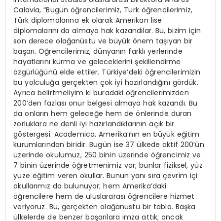
Calavia, “Bugün öğrencilerimiz, Türk öğrencilerimiz,
Türk diplomalarına ek olarak Amerikan lise
diplomalarını da almaya hak kazandılar. Bu, bizim için
son derece olağanüstü ve büyük önem taşıyan bir
başarı. Öğrencilerimiz, dünyanın farklı yerlerinde
hayatlarını kurma ve geleceklerini şekillendirme
özgürlüğünü elde ettiler. Türkiye’deki öğrencilerimizin
bu yolculuğa gerçekten çok iyi hazırlandığını gördük.
Ayrıca belirtmeliyim ki buradaki öğrencilerimizden
200’den fazlası onur belgesi almaya hak kazandı. Bu
da onların hem geleceğe hem de önlerinde duran
zorluklara ne denli iyi hazırlandıklarının açık bir
göstergesi. Academica, Amerika’nın en büyük eğitim
kurumlarından biridir. Bugün ise 37 ülkede aktif 200’ün
üzerinde okulumuz, 250 binin üzerinde öğrencimiz ve
7 binin üzerinde öğretmenimiz var; bunlar fiziksel, yüz
yüze eğitim veren okullar. Bunun yanı sıra çevrim içi
okullarımız da bulunuyor; hem Amerika’daki
öğrencilere hem de uluslararası öğrencilere hizmet
veriyoruz. Bu, gerçekten olağanüstü bir tablo. Başka
ülkelerde de benzer başarılara imza attık; ancak