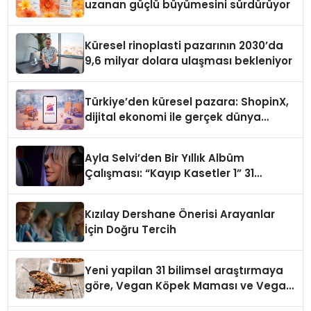
uzanan güçlü büyümesini sürdürüyor
Küresel rinoplasti pazarının 2030’da
9,6 milyar dolara ulaşması bekleniyor
Türkiye’den küresel pazara: ShopinX,
dijital ekonomi ile gerçek dünya
alışverişini bir araya getirmeyi
hedefliyor
Ayla Selvi’den Bir Yıllık Albüm
Çalışması: “Kayıp Kasetler 1” 31
Temmuz’da Çıktı
Kızılay Dershane Önerisi Arayanlar
İçin Doğru Tercih
Yeni yapilan 31 bilimsel araştırmaya
göre, Vegan Köpek Maması ve Vegan
Kedi Mamasının İyi Sindirildiğini