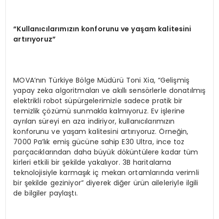
“
Kullan
ı
c
ı
lar
ı
m
ı
z
ı
n konforunu ve ya
ş
am kalitesini
art
ı
r
ı
yoruz
”
MOVA’nın Türkiye Bölge Müdürü Toni Xia, “Gelişmiş
yapay zeka algoritmaları ve akıllı sensörlerle donatılmış
elektrikli robot süpürgelerimizle sadece pratik bir
temizlik çözümü sunmakla kalmıyoruz. Ev işlerine
ayrılan süreyi en aza indiriyor, kullanıcılarımızın
konforunu ve yaşam kalitesini artırıyoruz. Örneğin,
7000 Pa’lık emiş gücüne sahip E30 Ultra, ince toz
parçacıklarından daha büyük döküntülere kadar tüm
kirleri etkili bir şekilde yakalıyor. 3B haritalama
teknolojisiyle karmaşık iç mekan ortamlarında verimli
bir şekilde geziniyor” diyerek diğer ürün aileleriyle ilgili
de bilgiler paylaştı.