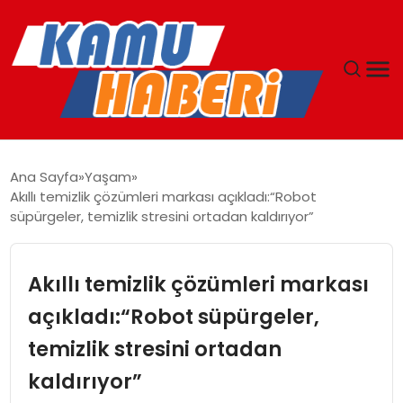
ANASAYFA
Ana Sayfa
Yaşam
Akıllı temizlik çözümleri markası açıkladı:“Robot
YAŞAM
süpürgeler, temizlik stresini ortadan kaldırıyor”
GÜNCEL
Akıllı temizlik çözümleri markası
MAGAZIN
açıkladı:“Robot süpürgeler,
temizlik stresini ortadan
EKONOMI
kaldırıyor”
SPOR