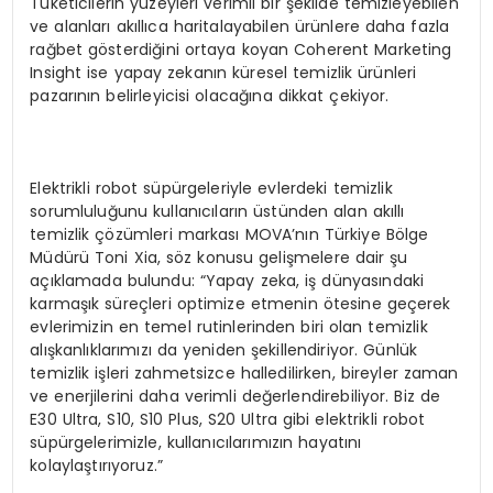
Tüketicilerin yüzeyleri verimli bir şekilde temizleyebilen
ve alanları akıllıca haritalayabilen ürünlere daha fazla
rağbet gösterdiğini ortaya koyan Coherent Marketing
Insight ise yapay zekanın küresel temizlik ürünleri
pazarının belirleyicisi olacağına dikkat çekiyor.
Elektrikli robot süpürgeleriyle evlerdeki temizlik
sorumluluğunu kullanıcıların üstünden alan akıllı
temizlik çözümleri markası MOVA’nın Türkiye Bölge
Müdürü Toni Xia, söz konusu gelişmelere dair şu
açıklamada bulundu: “Yapay zeka, iş dünyasındaki
karmaşık süreçleri optimize etmenin ötesine geçerek
evlerimizin en temel rutinlerinden biri olan temizlik
alışkanlıklarımızı da yeniden şekillendiriyor. Günlük
temizlik işleri zahmetsizce halledilirken, bireyler zaman
ve enerjilerini daha verimli değerlendirebiliyor. Biz de
E30 Ultra, S10, S10 Plus, S20 Ultra gibi elektrikli robot
süpürgelerimizle, kullanıcılarımızın hayatını
kolaylaştırıyoruz.”