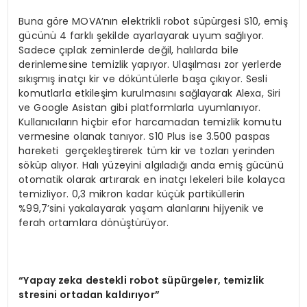
Buna göre MOVA’nın elektrikli robot süpürgesi S10, emiş
gücünü 4 farklı şekilde ayarlayarak uyum sağlıyor.
Sadece çıplak zeminlerde değil, halılarda bile
derinlemesine temizlik yapıyor. Ulaşılması zor yerlerde
sıkışmış inatçı kir ve döküntülerle başa çıkıyor. Sesli
komutlarla etkileşim kurulmasını sağlayarak Alexa, Siri
ve Google Asistan gibi platformlarla uyumlanıyor.
Kullanıcıların hiçbir efor harcamadan temizlik komutu
vermesine olanak tanıyor. S10 Plus ise 3.500 paspas
hareketi gerçekleştirerek tüm kir ve tozları yerinden
söküp alıyor. Halı yüzeyini algıladığı anda emiş gücünü
otomatik olarak artırarak en inatçı lekeleri bile kolayca
temizliyor. 0,3 mikron kadar küçük partiküllerin
%99,7’sini yakalayarak yaşam alanlarını hijyenik ve
ferah ortamlara dönüştürüyor.
“
Yapay zeka destekli robot s
ü
p
ü
rgeler, temizlik
stresini ortadan kald
ı
r
ı
yor
”