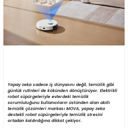
Yapay zeka sadece i
ş
d
ü
nyas
ı
n
ı
de
ğ
il, temizlik gibi
g
ü
nl
ü
k rutinleri de k
ö
k
ü
nden d
ö
n
üş
t
ü
r
ü
yor. Elektrikli
robot s
ü
p
ü
rgeleriyle evlerdeki temizlik
sorumlulu
ğ
unu kullan
ı
c
ı
lar
ı
n
ü
st
ü
nden alan ak
ı
ll
ı
temizlik
çö
z
ü
mleri markas
ı
MOVA, yapay zeka
destekli robot s
ü
p
ü
rgeleriyle temizlik stresini
ortadan kald
ı
rd
ığı
na dikkat
ç
ekiyor.