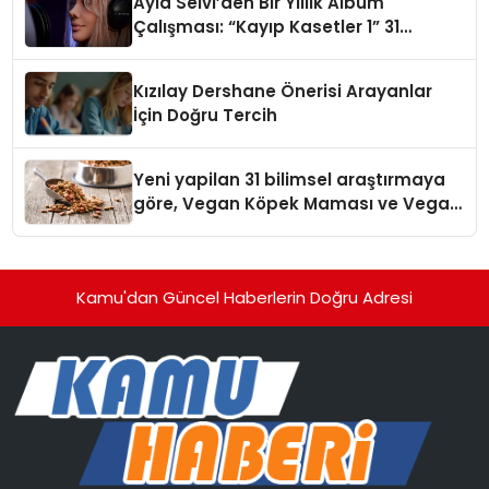
Ayla Selvi’den Bir Yıllık Albüm
Çalışması: “Kayıp Kasetler 1” 31
Temmuz’da Çıktı
Kızılay Dershane Önerisi Arayanlar
İçin Doğru Tercih
Yeni yapilan 31 bilimsel araştırmaya
göre, Vegan Köpek Maması ve Vegan
Kedi Mamasının İyi Sindirildiğini
Ortaya Koydu
Kamu'dan Güncel Haberlerin Doğru Adresi