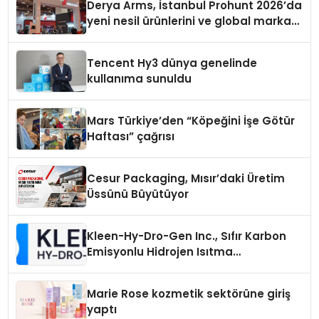
Derya Arms, İstanbul Prohunt 2026’da
yeni nesil ürünlerini ve global marka
vizyonunu sergiledi
Tencent Hy3 dünya genelinde
kullanıma sunuldu
Mars Türkiye’den “Köpeğini İşe Götür
Haftası” çağrısı
Cesur Packaging, Mısır’daki Üretim
Üssünü Büyütüyor
Kleen-Hy-Dro-Gen Inc., Sıfır Karbon
Emisyonlu Hidrojen Isıtma
Teknolojisinde ISO ve TSSA
Düzenleyici Onaylarını Aldı
Marie Rose kozmetik sektörüne giriş
yaptı