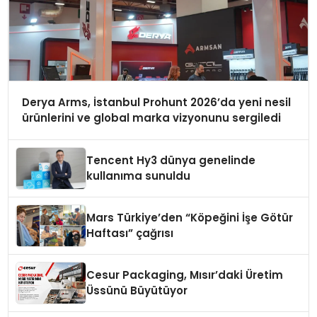
Derya Arms, İstanbul Prohunt 2026’da yeni nesil
ürünlerini ve global marka vizyonunu sergiledi
Tencent Hy3 dünya genelinde
kullanıma sunuldu
Mars Türkiye’den “Köpeğini İşe Götür
Haftası” çağrısı
Cesur Packaging, Mısır’daki Üretim
Üssünü Büyütüyor