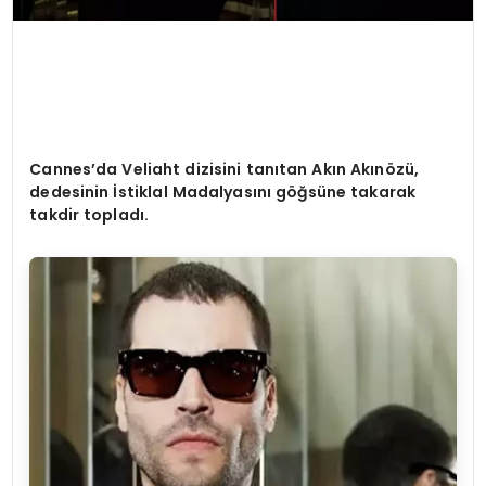
Cannes
’
da Veliaht dizisini tanıtan Akı
n Ak
ın
ö
zü,
dedesinin İstiklal Madalyasını göğsüne takarak
takdir topladı.