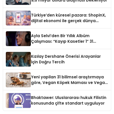
9,6 milyar dolara ulaşması bekleniyor
Türkiye’den küresel pazara: ShopinX,
dijital ekonomi ile gerçek dünya
alışverişini bir araya getirmeyi
hedefliyor
Ayla Selvi’den Bir Yıllık Albüm
Çalışması: “Kayıp Kasetler 1” 31
Temmuz’da Çıktı
Kızılay Dershane Önerisi Arayanlar
İçin Doğru Tercih
Yeni yapilan 31 bilimsel araştırmaya
göre, Vegan Köpek Maması ve Vegan
Kedi Mamasının İyi Sindirildiğini
Ortaya Koydu
Bhaktawer: Uluslararası hukuk Filistin
konusunda çifte standart uyguluyor