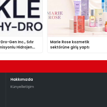
Dro-Gen Inc., Sıfır
Marie Rose kozmetik
isyonlu Hidrojen
sektörüne giriş yaptı
knolojisinde ISO ve
nleyici Onaylarını
Hakkımızda
Künye
İletişim