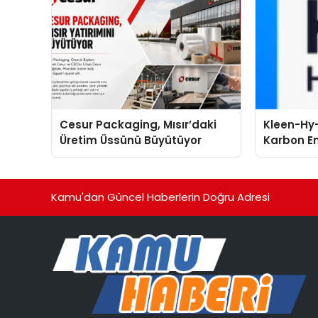
Cesur Packaging, Mısır’daki
Kleen-Hy-
Üretim Üssünü Büyütüyor
Karbon Em
Isıtma Te
TSSA Düze
Aldı
Kamu'dan Güncel Haberlerin Doğru Adresi