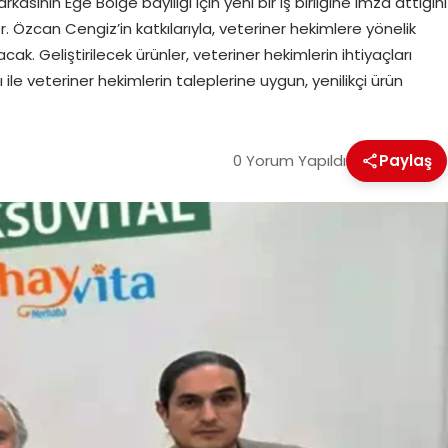
asının Ege Bölge bayiliği için yeni bir iş birliğine imza attığını
 Dr. Özcan Cengiz’in katkılarıyla, veteriner hekimlere yönelik
k. Geliştirilecek ürünler, veteriner hekimlerin ihtiyaçları
le veteriner hekimlerin taleplerine uygun, yenilikçi ürün
0 Yorum Yapıldı
Paylaş