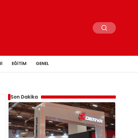
I
EĞITIM
GENEL
Son Dakika