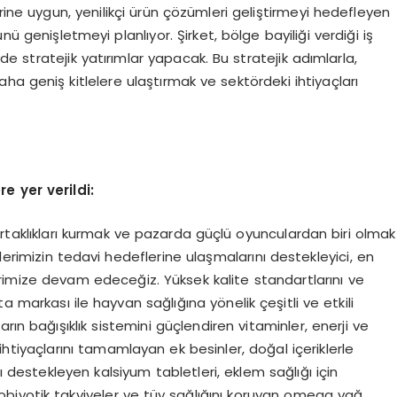
rine uygun, yenilikçi ürün çözümleri geliştirmeyi hedefleyen
nü genişletmeyi planlıyor. Şirket, bölge bayiliği verdiği iş
yde stratejik yatırımlar yapacak. Bu stratejik adımlarla,
ha geniş kitlelere ulaştırmak ve sektördeki ihtiyaçları
e yer verildi:
rtaklıkları kurmak ve pazarda güçlü oyunculardan biri olmak
erimizin tedavi hedeflerine ulaşmalarını destekleyici, en
mize devam edeceğiz. Yüksek kalite standartlarını ve
markası ile hayvan sağlığına yönelik çeşitli ve etkili
rın bağışıklık sistemini güçlendiren vitaminler, enerji ve
tiyaçlarını tamamlayan ek besinler, doğal içeriklerle
ı destekleyen kalsiyum tabletleri, eklem sağlığı için
probiyotik takviyeler ve tüy sağlığını koruyan omega yağ