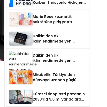
Karbon Emisyonlu Hidrojen
Isıtma Teknolojisinde ISO ve
TSSA Düzenleyici Onaylarını
Marie Rose kozmetik
Aldı
sektörüne giriş yaptı
Daikin’den akıllı
iklimlendirmede yeni
dönem: Madoka Plus
Türkiye’de
Daikin’den akıllı
iklimlendirmede yeni
dönem: Madoka Plus
Türkiye’de
Mirabellix, Türkiye’den
dünyaya uzanan güçlü
büyümesini sürdürüyor
Küresel rinoplasti pazarının
2030’da 9,6 milyar dolara
ulaşması bekleniyor