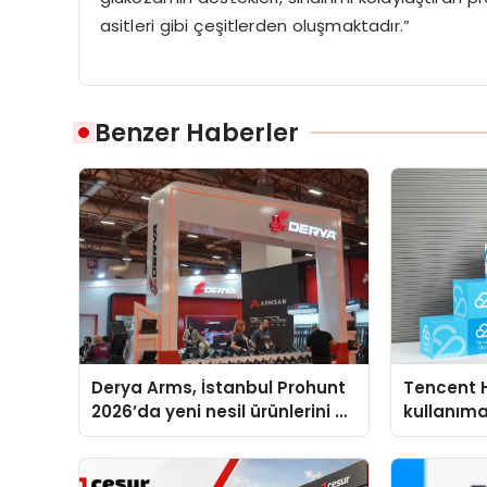
asitleri gibi çeşitlerden oluşmaktadır.”
Benzer Haberler
Derya Arms, İstanbul Prohunt
Tencent 
2026’da yeni nesil ürünlerini ve
kullanım
global marka vizyonunu
sergiledi