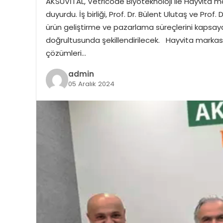
AKSUVİTAL, Vetricode Biyoteknoloji ile Hayvita mark
duyurdu. İş birliği, Prof. Dr. Bülent Ulutaş ve Prof.
ürün geliştirme ve pazarlama süreçlerini kapsayaca
doğrultusunda şekillendirilecek. Hayvita markası i
çözümleri…
admin
05 Aralık 2024