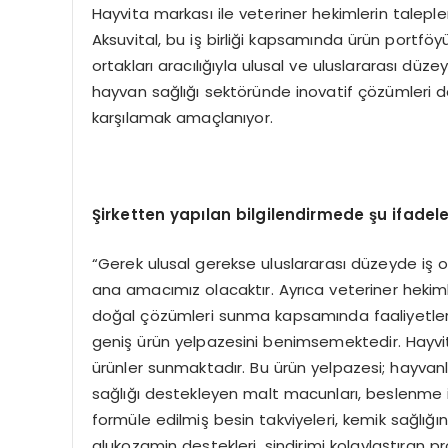
Hayvita markası ile veteriner hekimlerin taleple
Aksuvital, bu iş birliği kapsamında ürün portföyü
ortakları aracılığıyla ulusal ve uluslararası düze
hayvan sağlığı sektöründe inovatif çözümleri da
karşılamak amaçlanıyor.
Şirketten yapılan bilgilendirmede şu ifadeler
“Gerek ulusal gerekse uluslararası düzeyde iş o
ana amacımız olacaktır. Ayrıca veteriner hekiml
doğal çözümleri sunma kapsamında faaliyetleri
geniş ürün yelpazesini benimsemektedir. Hayvita 
ürünler sunmaktadır. Bu ürün yelpazesi; hayvanla
sağlığı destekleyen malt macunları, beslenme ih
formüle edilmiş besin takviyeleri, kemik sağlığın
glukozamin destekleri, sindirimi kolaylaştıran 