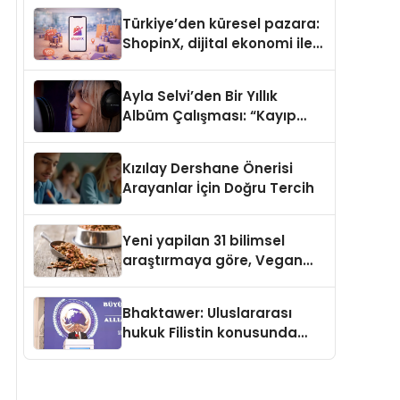
Türkiye’den küresel pazara:
ShopinX, dijital ekonomi ile
gerçek dünya alışverişini bir
araya getirmeyi hedefliyor
Ayla Selvi’den Bir Yıllık
Albüm Çalışması: “Kayıp
Kasetler 1” 31 Temmuz’da
Çıktı
Kızılay Dershane Önerisi
Arayanlar İçin Doğru Tercih
Yeni yapilan 31 bilimsel
araştırmaya göre, Vegan
Köpek Maması ve Vegan
Kedi Mamasının İyi
Bhaktawer: Uluslararası
Sindirildiğini Ortaya Koydu
hukuk Filistin konusunda
çifte standart uyguluyor