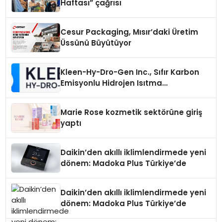
Haftası” çağrısı
Cesur Packaging, Mısır’daki Üretim
Üssünü Büyütüyor
Kleen-Hy-Dro-Gen Inc., Sıfır Karbon
Emisyonlu Hidrojen Isıtma
Teknolojisinde ISO ve TSSA
Düzenleyici Onaylarını Aldı
Marie Rose kozmetik sektörüne giriş
yaptı
Daikin’den akıllı iklimlendirmede yeni
dönem: Madoka Plus Türkiye’de
Daikin’den akıllı iklimlendirmede yeni
dönem: Madoka Plus Türkiye’de