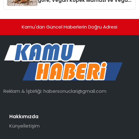
göre, Vegan Köpek Maması ve Vegan
Kedi Mamasının İyi Sindirildiğini
Ortaya Koydu
Kamu'dan Güncel Haberlerin Doğru Adresi
Reklam & İşbirliği:
habersonuclari@gmail.com
Hakkımızda
Künye
İletişim