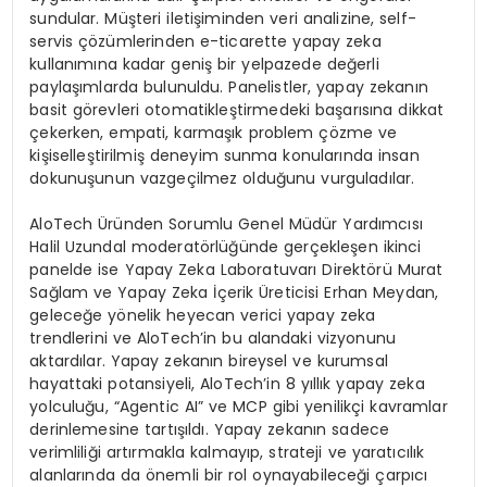
sundular. Müşteri iletişiminden veri analizine, self-
servis çözümlerinden e-ticarette yapay zeka
kullanımına kadar geniş bir yelpazede değerli
paylaşımlarda bulunuldu. Panelistler, yapay zekanın
basit görevleri otomatikleştirmedeki başarısına dikkat
çekerken, empati, karmaşık problem çözme ve
kişiselleştirilmiş deneyim sunma konularında insan
dokunuşunun vazgeçilmez olduğunu vurguladılar.
AloTech Üründen Sorumlu Genel Müdür Yardımcısı
Halil Uzundal moderatörlüğünde gerçekleşen ikinci
panelde ise Yapay Zeka Laboratuvarı Direktörü Murat
Sağlam ve Yapay Zeka İçerik Üreticisi Erhan Meydan,
geleceğe yönelik heyecan verici yapay zeka
trendlerini ve AloTech’in bu alandaki vizyonunu
aktardılar. Yapay zekanın bireysel ve kurumsal
hayattaki potansiyeli, AloTech’in 8 yıllık yapay zeka
yolculuğu, “Agentic AI” ve MCP gibi yenilikçi kavramlar
derinlemesine tartışıldı. Yapay zekanın sadece
verimliliği artırmakla kalmayıp, strateji ve yaratıcılık
alanlarında da önemli bir rol oynayabileceği çarpıcı