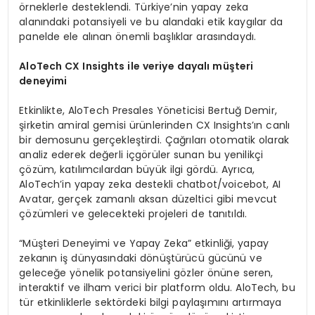
örneklerle desteklendi. Türkiye’nin yapay zeka
alanındaki potansiyeli ve bu alandaki etik kaygılar da
panelde ele alınan önemli başlıklar arasındaydı.
AloTech CX Insights ile
veriye dayalı müşteri
deneyimi
Etkinlikte, AloTech Presales Yöneticisi Bertuğ Demir,
şirketin amiral gemisi ürünlerinden CX Insights’ın canlı
bir demosunu gerçekleştirdi. Çağrıları otomatik olarak
analiz ederek değerli içgörüler sunan bu yenilikçi
çözüm, katılımcılardan büyük ilgi gördü. Ayrıca,
AloTech’in yapay zeka destekli chatbot/voicebot, AI
Avatar, gerçek zamanlı aksan düzeltici gibi mevcut
çözümleri ve gelecekteki projeleri de tanıtıldı.
“Müşteri Deneyimi ve Yapay Zeka” etkinliği, yapay
zekanın iş dünyasındaki dönüştürücü gücünü ve
geleceğe yönelik potansiyelini gözler önüne seren,
interaktif ve ilham verici bir platform oldu. AloTech, bu
tür etkinliklerle sektördeki bilgi paylaşımını artırmaya