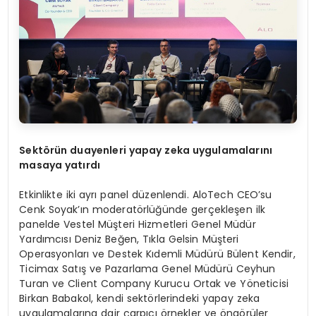
Sekt
ö
rün duayenleri y
apay
zeka uygulamalarını
masaya yatırdı
Etkinlikte iki ayrı panel düzenlendi. AloTech CEO’su
Cenk Soyak’ın moderatörlüğünde gerçekleşen ilk
panelde Vestel Müşteri Hizmetleri Genel Müdür
Yardımcısı Deniz Beğen, Tıkla Gelsin Müşteri
Operasyonları ve Destek Kıdemli Müdürü Bülent Kendir,
Ticimax Satış ve Pazarlama Genel Müdürü Ceyhun
Turan ve Client Company Kurucu Ortak ve Yöneticisi
Birkan Babakol, kendi sektörlerindeki yapay zeka
uygulamalarına dair çarpıcı örnekler ve öngörüler