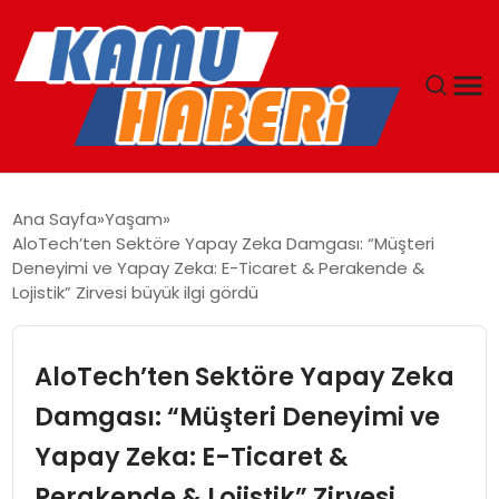
ANASAYFA
Ana Sayfa
Yaşam
AloTech’ten Sektöre Yapay Zeka Damgası: “Müşteri
YAŞAM
Deneyimi ve Yapay Zeka: E-Ticaret & Perakende &
Lojistik” Zirvesi büyük ilgi gördü
GÜNCEL
AloTech’ten Sektöre Yapay Zeka
MAGAZIN
Damgası: “Müşteri Deneyimi ve
EKONOMI
Yapay Zeka: E-Ticaret &
SPOR
Perakende & Lojistik” Zirvesi