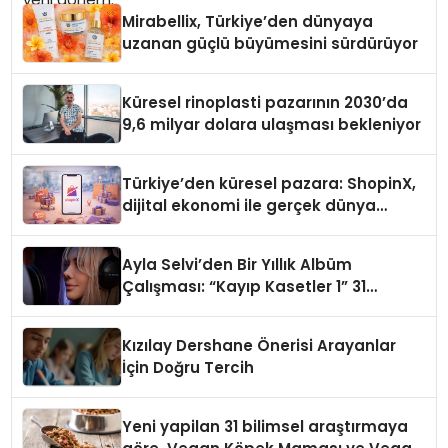
Mirabellix, Türkiye’den dünyaya
uzanan güçlü büyümesini sürdürüyor
Küresel rinoplasti pazarının 2030’da
9,6 milyar dolara ulaşması bekleniyor
Türkiye’den küresel pazara: ShopinX,
dijital ekonomi ile gerçek dünya
alışverişini bir araya getirmeyi
hedefliyor
Ayla Selvi’den Bir Yıllık Albüm
Çalışması: “Kayıp Kasetler 1” 31
Temmuz’da Çıktı
Kızılay Dershane Önerisi Arayanlar
İçin Doğru Tercih
Yeni yapilan 31 bilimsel araştırmaya