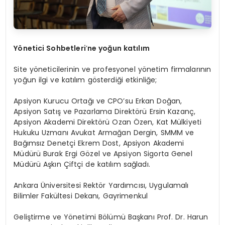
Y
ö
netici Sohbetleri
’
ne yo
ğun katılım
Site yöneticilerinin ve profesyonel yönetim firmalarının
yoğun ilgi ve katılım gösterdiği etkinliğe;
Apsiyon Kurucu Ortağı ve CPO’su Erkan Doğan,
Apsiyon Satış ve Pazarlama Direktörü Ersin Kazanç,
Apsiyon Akademi Direktörü Ozan Özen, Kat Mülkiyeti
Hukuku Uzmanı Avukat Armağan Dergin, SMMM ve
Bağımsız Denetçi Ekrem Dost, Apsiyon Akademi
Müdürü Burak Ergi Gözel ve Apsiyon Sigorta Genel
Müdürü Aşkın Çiftçi de katılım sağladı.
Ankara Üniversitesi Rektör Yardımcısı, Uygulamalı
Bilimler Fakültesi Dekanı, Gayrimenkul
Geliştirme ve Yönetimi Bölümü Başkanı Prof. Dr. Harun