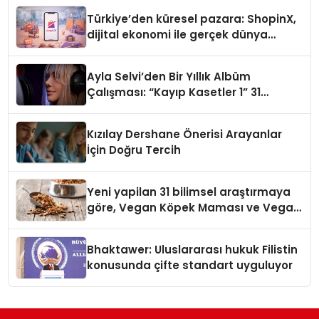
Türkiye’den küresel pazara: ShopinX,
dijital ekonomi ile gerçek dünya
alışverişini bir araya getirmeyi
hedefliyor
Ayla Selvi’den Bir Yıllık Albüm
Çalışması: “Kayıp Kasetler 1” 31
Temmuz’da Çıktı
Kızılay Dershane Önerisi Arayanlar
İçin Doğru Tercih
Yeni yapilan 31 bilimsel araştırmaya
göre, Vegan Köpek Maması ve Vegan
Kedi Mamasının İyi Sindirildiğini
Ortaya Koydu
Bhaktawer: Uluslararası hukuk Filistin
konusunda çifte standart uyguluyor