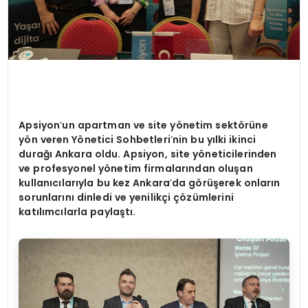
Apsiyon
’
un apartman ve site y
ö
netim sekt
ö
rüne
y
ö
n veren Y
ö
netici Sohbetleri
’
nin bu yılki ikinci
durağı Ankara oldu. Apsiyon, site y
ö
neticilerinden
ve profesyonel y
ö
netim firmalarından oluşan
kullanıcılarıyla bu kez Ankara
’
da g
ö
rüşerek onların
sorunlarını dinledi ve yenilikçi çözümlerini
katılımcılarla paylaştı.