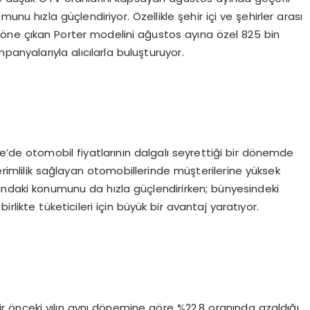
nu hızla güçlendiriyor. Özellikle şehir içi ve şehirler arası
yla öne çıkan Porter modelini ağustos ayına özel 825 bin
panyalarıyla alıcılarla buluşturuyor.
e’de otomobil fiyatlarının dalgalı seyrettiği bir dönemde
verimlilik sağlayan otomobillerinde müşterilerine yüksek
zarındaki konumunu da hızla güçlendirirken; bünyesindeki
rlikte tüketicileri için büyük bir avantaj yaratıyor.
ir önceki yılın aynı dönemine göre %22,8 oranında azaldığı