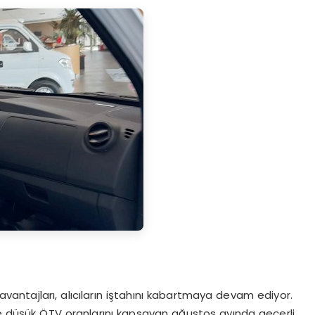
antajları, alıcıların iştahını kabartmaya devam ediyor.
 ve düşük ÖTV oranlarını kapsayan ağustos ayında geçerli