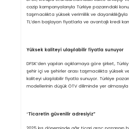
cazip kampanyalarıyla Türkiye pazarındaki konumu
taşımacılıkta yüksek verimlilik ve dayanıklılığı
TL’den başlayan fiyatlarla ve avantajlı kredi kam
Y
üksek kaliteyi ulaşılabilir fiyatla sunuyor
DFSK’den yapılan açıklamaya göre şirket, Türkiy
şehir içi ve şehirler arası taşımacılıkta yüksek 
kaliteyi ulaşılabilir fiyatla sunuyor. Türkiye pa
modellerinin düşük ÖTV diliminde yer almasıyla bi
“
Ticaretin güvenilir adresiyiz”
2025 kış döneminde ağır ticari araç pazarının b