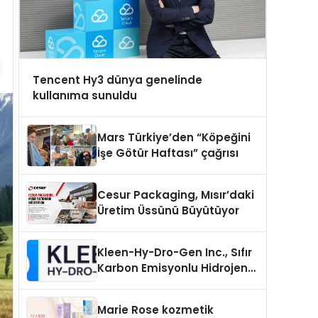
Tencent Hy3 dünya genelinde
kullanıma sunuldu
Mars Türkiye’den “Köpeğini
İşe Götür Haftası” çağrısı
Cesur Packaging, Mısır’daki
Üretim Üssünü Büyütüyor
Kleen-Hy-Dro-Gen Inc., Sıfır
Karbon Emisyonlu Hidrojen
Isıtma Teknolojisinde ISO ve
TSSA Düzenleyici Onaylarını
Marie Rose kozmetik
Aldı