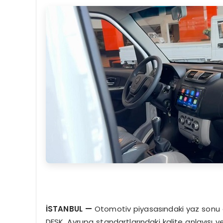
İSTANBUL
—
Otomotiv piyasasındaki yaz sonu av
DFSK, Avrupa standartlarındaki kalite anlayışı