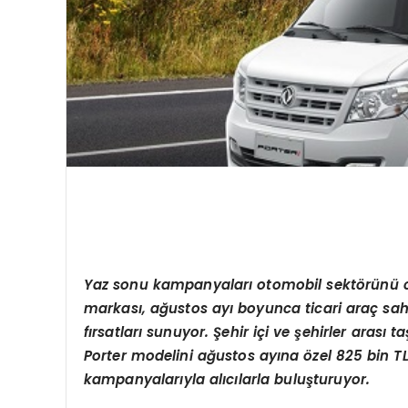
Yaz sonu kampanyaları otomobil sekt
ö
rünü 
markası, ağ
ustos ay
ı boyunca ticari araç sa
fırsatları sunuyor. Şehir içi ve şehirler arası ta
Porter modeli
ni a
ğ
ustos ay
ına
ö
zel 825 bin T
kampanyalarıyla alıcılarla buluşturuyor.