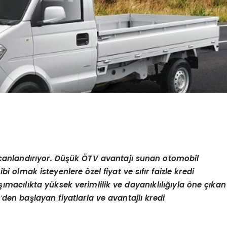
canlandırıyor. Düşük ÖTV avantajı sunan otomobil
hibi olmak isteyenlere
ö
zel fiyat ve sıfır faizle kredi
şı
mac
ılıkta yüksek verimlilik ve dayanıklılığıyla
ö
ne çı
kan
L
’
den başlayan fiyatlarla ve avantajlı kredi