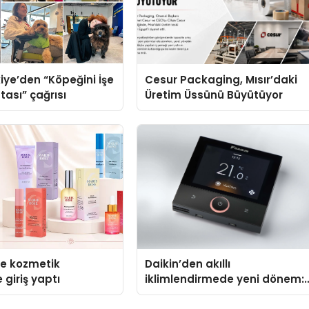
iye’den “Köpeğini İşe
Cesur Packaging, Mısır’daki
tası” çağrısı
Üretim Üssünü Büyütüyor
se kozmetik
Daikin’den akıllı
 giriş yaptı
iklimlendirmede yeni dönem:
Madoka Plus Türkiye’de