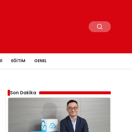
I
EĞITIM
GENEL
Son Dakika