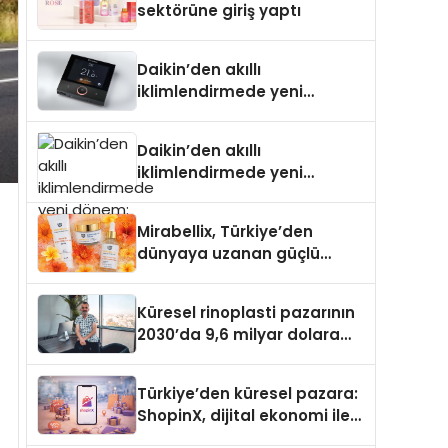
sektörüne giriş yaptı
Daikin’den akıllı
iklimlendirmede yeni
dönem: Madoka Plus
Türkiye’de
Daikin’den akıllı
iklimlendirmede yeni
dönem: Madoka Plus
Türkiye’de
Mirabellix, Türkiye’den
dünyaya uzanan güçlü
büyümesini sürdürüyor
Küresel rinoplasti pazarının
2030’da 9,6 milyar dolara
ulaşması bekleniyor
Türkiye’den küresel pazara:
ShopinX, dijital ekonomi ile
gerçek dünya alışverişini bir