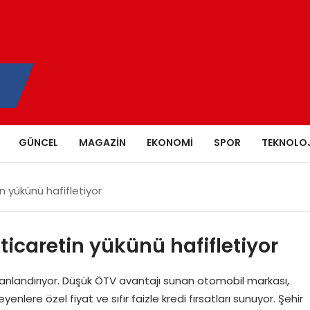
GÜNCEL
MAGAZIN
EKONOMI
SPOR
TEKNOLOJ
in yükünü hafifletiyor
 ticaretin yükünü hafifletiyor
andırıyor. Düşük ÖTV avantajı sunan otomobil markası,
nlere özel fiyat ve sıfır faizle kredi fırsatları sunuyor. Şehir