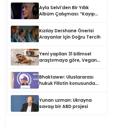
araya getirmeyi hedefliyor
Ayla Selvi’den Bir Yıllık
Albüm Çalışması: “Kayıp
Kasetler 1” 31 Temmuz’da
Çıktı
Kızılay Dershane Önerisi
Arayanlar İçin Doğru Tercih
Yeni yapilan 31 bilimsel
araştırmaya göre, Vegan
Köpek Maması ve Vegan
Kedi Mamasının İyi
Bhaktawer: Uluslararası
Sindirildiğini Ortaya Koydu
hukuk Filistin konusunda
çifte standart uyguluyor
Yunan uzman: Ukrayna
savaşı bir ABD projesi