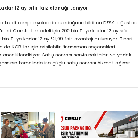
kadar 12 ay sıfır faiz olanağı tanıyor
ıyla kredi kampanyaları da sunduğunu bildiren DFSK ağustos
end Comfort modeli için 200 bin TL’ye kadar 12 ay sıfır
bin TL’ye kadar 12 ay %1,99 faiz avantajı bulunuyor. Ticari
de KOBİ’ler için erişilebilir finansman seçenekleri
önceliklendiriyor. Satış sonrası servis noktaları ve yedek
aşarısının temelinde ise güçlü satış sonrası hizmet ağımız