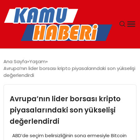
ANASAYFA
Ana Sayfa
Yaşam
Avrupa’nın lider borsası kripto piyasalarındaki son yükselişi
YAŞAM
değerlendirdi
GÜNCEL
Avrupa’nın lider borsası kripto
MAGAZIN
piyasalarındaki son yükselişi
değerlendirdi
EKONOMI
ABD’de seçim belirsizliğinin sona ermesiyle Bitcoin
SPOR