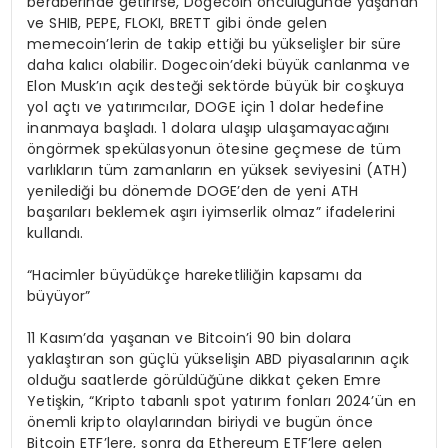
beraberinde getirirse, Dogecoin öncülüğünde yaşanan
ve SHIB, PEPE, FLOKI, BRETT gibi önde gelen
memecoin’lerin de takip ettiği bu yükselişler bir süre
daha kalıcı olabilir. Dogecoin’deki büyük canlanma ve
Elon Musk’ın açık desteği sektörde büyük bir coşkuya
yol açtı ve yatırımcılar, DOGE için 1 dolar hedefine
inanmaya başladı. 1 dolara ulaşıp ulaşamayacağını
öngörmek spekülasyonun ötesine geçmese de tüm
varlıkların tüm zamanların en yüksek seviyesini (ATH)
yenilediği bu dönemde DOGE’den de yeni ATH
başarıları beklemek aşırı iyimserlik olmaz” ifadelerini
kullandı.
“Hacimler büyüdükçe hareketliliğin kapsamı da
büyüyor”
11 Kasım’da yaşanan ve Bitcoin’i 90 bin dolara
yaklaştıran son güçlü yükselişin ABD piyasalarının açık
olduğu saatlerde görüldüğüne dikkat çeken Emre
Yetişkin, “Kripto tabanlı spot yatırım fonları 2024’ün en
önemli kripto olaylarından biriydi ve bugün önce
Bitcoin ETF’lere, sonra da Ethereum ETF’lere gelen