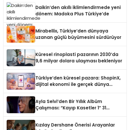
Daikin’den akıllı iklimlendirmede yeni
dönem: Madoka Plus Türkiye’de
Mirabellix, Türkiye’den dünyaya
uzanan güçlü büyümesini sürdürüyor
Küresel rinoplasti pazarının 2030’da
9,6 milyar dolara ulaşması bekleniyor
Türkiye’den küresel pazara: ShopinX,
dijital ekonomi ile gerçek dünya
alışverişini bir araya getirmeyi
hedefliyor
Ayla Selvi’den Bir Yıllık Albüm
Çalışması: “Kayıp Kasetler 1” 31
Temmuz’da Çıktı
Kızılay Dershane Önerisi Arayanlar