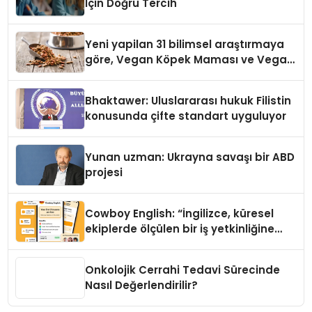
İçin Doğru Tercih
Yeni yapilan 31 bilimsel araştırmaya
göre, Vegan Köpek Maması ve Vegan
Kedi Mamasının İyi Sindirildiğini
Ortaya Koydu
Bhaktawer: Uluslararası hukuk Filistin
konusunda çifte standart uyguluyor
Yunan uzman: Ukrayna savaşı bir ABD
projesi
Cowboy English: “İngilizce, küresel
ekiplerde ölçülen bir iş yetkinliğine
dönüşüyor”
Onkolojik Cerrahi Tedavi Sürecinde
Nasıl Değerlendirilir?