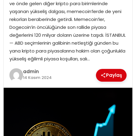
ve önde gelen diğer kripto para birimlerinde
yaşanan yükseliş dalgası, memecoin’lerde de yeni
TEKNOLOJI
rekorları beraberinde getirdi. Memecoin’ler,
Dogecoin’in öncülüğünde son rallide piyasa
EĞITIM
değerlerini 120 milyar doların üzerine taşıdı. İSTANBUL
— ABD seçimlerinin galibinin netleştiği günden bu
GENEL
yana kripto para piyasalarına hakim olan çoğunlukla
yükseliş eğilimli piyasa koşulları, salı…
admin
Paylaş
14 Kasım 2024