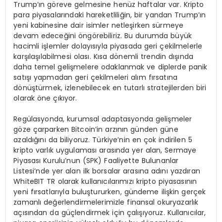
Trump’ın göreve gelmesine henüz haftalar var. Kripto
para piyasalarındaki hareketliliğin, bir yandan Trump’ın
yeni kabinesine dair isimler netleşirken sürmeye
devam edeceğini öngörebiliriz. Bu durumda büyük
hacimli işlemler dolayısıyla piyasada geri çekilmelerle
karşılaşılabilmesi olası. Kısa dönemli trendin dışında
daha temel gelişmelere odaklanmak ve diplerde panik
satışı yapmadan geri çekilmeleri alım fırsatına
dönüştürmek, izlenebilecek en tutarlı stratejilerden biri
olarak öne çıkıyor.
Regülasyonda, kurumsal adaptasyonda gelişmeler
göze çarparken Bitcoin’in arzının günden güne
azaldığını da biliyoruz. Türkiye’nin en çok indirilen 5
kripto varlık uygulaması arasında yer alan, Sermaye
Piyasası Kurulu’nun (SPK) Faaliyette Bulunanlar
Listesi’nde yer alan ilk borsalar arasına adını yazdıran
WhiteBIT TR olarak kullanıcılarımızı kripto piyasasının
yeni fırsatlarıyla buluştururken, gündeme ilişkin gerçek
zamanlı değerlendirmelerimizle finansal okuryazarlık
açısından da güçlendirmek için çalışıyoruz. Kullanıcılar,