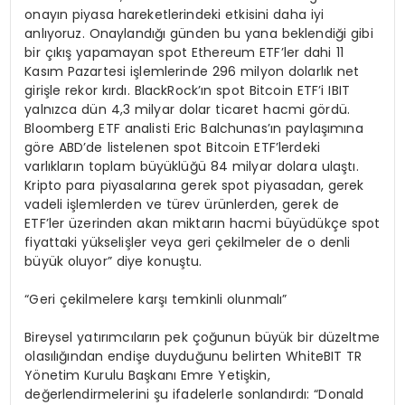
onayın piyasa hareketlerindeki etkisini daha iyi
anlıyoruz. Onaylandığı günden bu yana beklendiği gibi
bir çıkış yapamayan spot Ethereum ETF’ler dahi 11
Kasım Pazartesi işlemlerinde 296 milyon dolarlık net
girişle rekor kırdı. BlackRock’ın spot Bitcoin ETF’i IBIT
yalnızca dün 4,3 milyar dolar ticaret hacmi gördü.
Bloomberg ETF analisti Eric Balchunas’ın paylaşımına
göre ABD’de listelenen spot Bitcoin ETF’lerdeki
varlıkların toplam büyüklüğü 84 milyar dolara ulaştı.
Kripto para piyasalarına gerek spot piyasadan, gerek
vadeli işlemlerden ve türev ürünlerden, gerek de
ETF’ler üzerinden akan miktarın hacmi büyüdükçe spot
fiyattaki yükselişler veya geri çekilmeler de o denli
büyük oluyor” diye konuştu.
“Geri çekilmelere karşı temkinli olunmalı”
Bireysel yatırımcıların pek çoğunun büyük bir düzeltme
olasılığından endişe duyduğunu belirten WhiteBIT TR
Yönetim Kurulu Başkanı Emre Yetişkin,
değerlendirmelerini şu ifadelerle sonlandırdı: “Donald