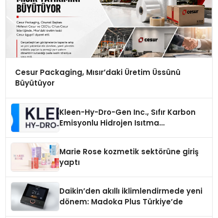
Cesur Packaging, Mısır’daki Üretim Üssünü
Büyütüyor
Kleen-Hy-Dro-Gen Inc., Sıfır Karbon
Emisyonlu Hidrojen Isıtma
Teknolojisinde ISO ve TSSA
Düzenleyici Onaylarını Aldı
Marie Rose kozmetik sektörüne giriş
yaptı
Daikin’den akıllı iklimlendirmede yeni
dönem: Madoka Plus Türkiye’de