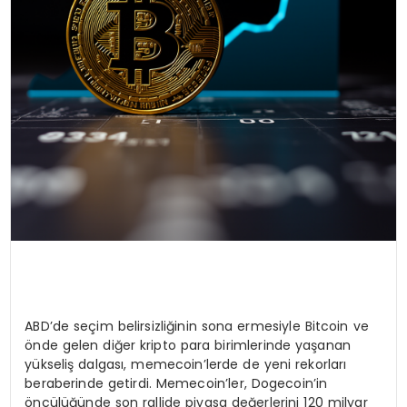
ABD’de seçim belirsizliğinin sona ermesiyle Bitcoin ve
önde gelen diğer kripto para birimlerinde yaşanan
yükseliş dalgası, memecoin’lerde de yeni rekorları
beraberinde getirdi. Memecoin’ler, Dogecoin’in
öncülüğünde son rallide piyasa değerlerini 120 milyar