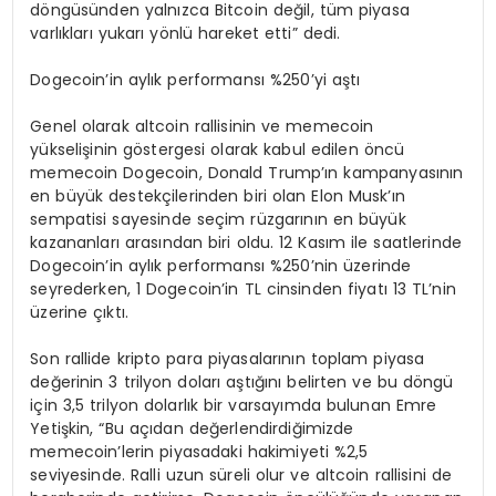
döngüsünden yalnızca Bitcoin değil, tüm piyasa
varlıkları yukarı yönlü hareket etti” dedi.
Dogecoin’in aylık performansı %250’yi aştı
Genel olarak altcoin rallisinin ve memecoin
yükselişinin göstergesi olarak kabul edilen öncü
memecoin Dogecoin, Donald Trump’ın kampanyasının
en büyük destekçilerinden biri olan Elon Musk’ın
sempatisi sayesinde seçim rüzgarının en büyük
kazananları arasından biri oldu. 12 Kasım ile saatlerinde
Dogecoin’in aylık performansı %250’nin üzerinde
seyrederken, 1 Dogecoin’in TL cinsinden fiyatı 13 TL’nin
üzerine çıktı.
Son rallide kripto para piyasalarının toplam piyasa
değerinin 3 trilyon doları aştığını belirten ve bu döngü
için 3,5 trilyon dolarlık bir varsayımda bulunan Emre
Yetişkin, “Bu açıdan değerlendirdiğimizde
memecoin’lerin piyasadaki hakimiyeti %2,5
seviyesinde. Ralli uzun süreli olur ve altcoin rallisini de