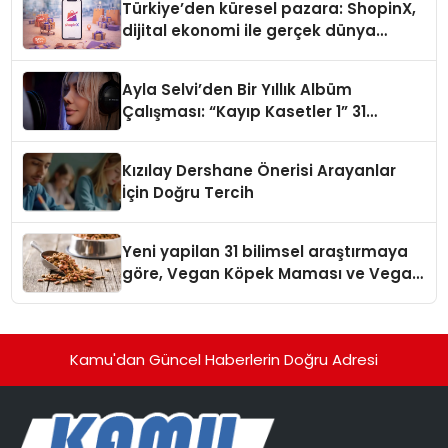
Türkiye’den küresel pazara: ShopinX,
dijital ekonomi ile gerçek dünya
alışverişini bir araya getirmeyi
hedefliyor
Ayla Selvi’den Bir Yıllık Albüm
Çalışması: “Kayıp Kasetler 1” 31
Temmuz’da Çıktı
Kızılay Dershane Önerisi Arayanlar
İçin Doğru Tercih
Yeni yapilan 31 bilimsel araştırmaya
göre, Vegan Köpek Maması ve Vegan
Kedi Mamasının İyi Sindirildiğini
Ortaya Koydu
Kamu'dan Güncel Haberlerin Doğru Adresi