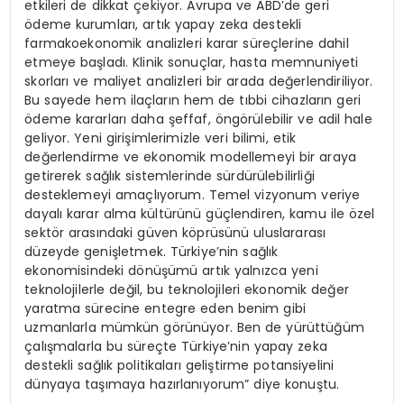
etkileri de dikkat çekiyor. Avrupa ve ABD’de geri
ödeme kurumları, artık yapay zeka destekli
farmakoekonomik analizleri karar süreçlerine dahil
etmeye başladı. Klinik sonuçlar, hasta memnuniyeti
skorları ve maliyet analizleri bir arada değerlendiriliyor.
Bu sayede hem ilaçların hem de tıbbi cihazların geri
ödeme kararları daha şeffaf, öngörülebilir ve adil hale
geliyor. Yeni girişimlerimizle veri bilimi, etik
değerlendirme ve ekonomik modellemeyi bir araya
getirerek sağlık sistemlerinde sürdürülebilirliği
desteklemeyi amaçlıyorum. Temel vizyonum veriye
dayalı karar alma kültürünü güçlendiren, kamu ile özel
sektör arasındaki güven köprüsünü uluslararası
düzeyde genişletmek. Türkiye’nin sağlık
ekonomisindeki dönüşümü artık yalnızca yeni
teknolojilerle değil, bu teknolojileri ekonomik değer
yaratma sürecine entegre eden benim gibi
uzmanlarla mümkün görünüyor. Ben de yürüttüğüm
çalışmalarla bu süreçte Türkiye’nin yapay zeka
destekli sağlık politikaları geliştirme potansiyelini
dünyaya taşımaya hazırlanıyorum” diye konuştu.