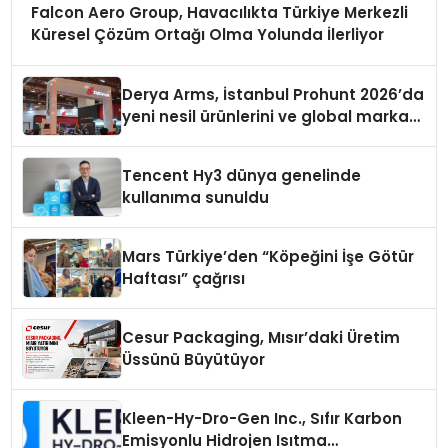
Falcon Aero Group, Havacılıkta Türkiye Merkezli
Küresel Çözüm Ortağı Olma Yolunda İlerliyor
Derya Arms, İstanbul Prohunt 2026’da
yeni nesil ürünlerini ve global marka
vizyonunu sergiledi
Tencent Hy3 dünya genelinde
kullanıma sunuldu
Mars Türkiye’den “Köpeğini İşe Götür
Haftası” çağrısı
Cesur Packaging, Mısır’daki Üretim
Üssünü Büyütüyor
Kleen-Hy-Dro-Gen Inc., Sıfır Karbon
Emisyonlu Hidrojen Isıtma