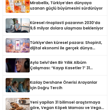
Mirabellix, Türkiye’den dünyaya
uzanan güçlü büyümesini sürdürüyor
Küresel rinoplasti pazarının 2030’da
9,6 milyar dolara ulaşması bekleniyor
Türkiye’den küresel pazara: ShopinX,
dijital ekonomi ile gerçek dünya
alışverişini bir araya getirmeyi
hedefliyor
Ayla Selvi’den Bir Yıllık Albüm
Çalışması: “Kayıp Kasetler 1” 31
Temmuz’da Çıktı
Kızılay Dershane Önerisi Arayanlar
İçin Doğru Tercih
Yeni yapilan 31 bilimsel araştırmaya
göre, Vegan Köpek Maması ve Vegan