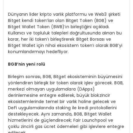
Dünyanın lider kripto varlık platformu ve Web3 şirketi
Bitget kendi token’ları olan Bitget Token (BGB) ve
Bitget Wallet Token (BWB)’ın birleştiğini açıkladı.
Kullanıcı ve topluluk talepleri doğrultusunda alınan bu
karar, her iki token’ı birleştirerek Bitget Borsası ve
Bitget Wallet için nihai ekosistem token’ı olarak BGB’yi
konumlandırmayı hedefliyor.
BGB
’
nin yeni rolü
Birleşim sonrası, BGB, Bitget ekosisteminin büyümesini
yönlendiren birleşik bir token olarak işlev görecek. BGB,
merkezi olmayan uygulamalara (DApps)
derinlemesine entegre edilerek, büyük blokzincir
ekosistemlerinde temel bir varlık haline gelecek ve
DeFi uygulamalarında staking ile kredi protokollerini
destekleyecek. Aynı zamanda, BGB, Bitget Wallet
hizmetlerini de güçlendirecek; Fair Launchpool ve
çoklu zincirli gas ücret ödemeleri gibi işlevlere entegre
edilecek.