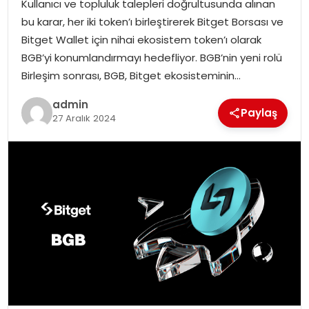
Kullanıcı ve topluluk talepleri doğrultusunda alınan
bu karar, her iki token’ı birleştirerek Bitget Borsası ve
TEKNOLOJI
Bitget Wallet için nihai ekosistem token’ı olarak
BGB’yi konumlandırmayı hedefliyor. BGB’nin yeni rolü
EĞITIM
Birleşim sonrası, BGB, Bitget ekosisteminin…
GENEL
admin
Paylaş
27 Aralık 2024