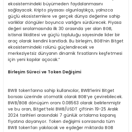
ekosistemindeki büyümeden faydalanmasını
sağlayacak. Kripto piyasası olgunlaştıkça, yalnızca
güçlü ekosistemlere ve gerçek dünya değerine sahip
varlıklar döngüler boyunca varlığını sürdürecek. Piyasa
değeri sıralamasında ilk 30 arasında yer alan BGB,
istisnai likiditesi ve güçlü topluluğu sayesinde lider bir
araç olarak kendini kanıtladı. Bu birleşim, BGB’nin Bitget
ekosistemindeki rolünü güçlendirecek ve
merkeziyetsiz dünyanın dinamik fırsatlarını keşfetmesi
için yeni kapılar açacak.”
Birleş
im S
üreci ve Token Değişimi
BWB token’larına sahip kullanıcılar, BWB’lerini Bitget
borsası üzerinde otomatik olarak BGB’ye çevirebilecek.
BWB/BGB dönüşüm oranı 0.08563 olarak belirlenmiştir
ve bu oran, Bitget’teki BWB/USDT çiftinin 19-25 Aralık
2024 tarihleri arasındaki 7 günlük ortalama kapanış
fiyatına dayanıyor. Token değişimi sonrasında tüm
BWB token’ları yakılacak ve eşdeğer miktarda BGB