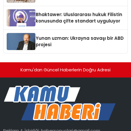
Kedi Mamasının İyi Sindirildiğini
Ortaya Koydu
Bhaktawer: Uluslararası hukuk Filistin
konusunda çifte standart uyguluyor
Yunan uzman: Ukrayna savaşı bir ABD
projesi
Kamu'dan Güncel Haberlerin Doğru Adresi
Reklam & İşbirliği:
habersonuclari@gmail.com