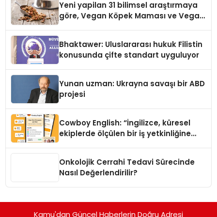
Yeni yapilan 31 bilimsel araştırmaya
göre, Vegan Köpek Maması ve Vegan
Kedi Mamasının İyi Sindirildiğini
Ortaya Koydu
Bhaktawer: Uluslararası hukuk Filistin
konusunda çifte standart uyguluyor
Yunan uzman: Ukrayna savaşı bir ABD
projesi
Cowboy English: “İngilizce, küresel
ekiplerde ölçülen bir iş yetkinliğine
dönüşüyor”
Onkolojik Cerrahi Tedavi Sürecinde
Nasıl Değerlendirilir?
Kamu'dan Güncel Haberlerin Doğru Adresi