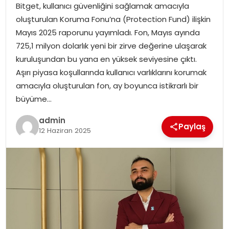
Bitget, kullanıcı güvenliğini sağlamak amacıyla
oluşturulan Koruma Fonu’na (Protection Fund) ilişkin
TEKNOLOJI
Mayıs 2025 raporunu yayımladı. Fon, Mayıs ayında
725,1 milyon dolarlık yeni bir zirve değerine ulaşarak
EĞITIM
kuruluşundan bu yana en yüksek seviyesine çıktı.
Aşırı piyasa koşullarında kullanıcı varlıklarını korumak
GENEL
amacıyla oluşturulan fon, ay boyunca istikrarlı bir
büyüme…
admin
Paylaş
12 Haziran 2025