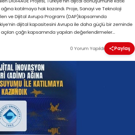
en DIGI4AGE Projesi, Türkiye’nin dijital dönüşümüne katkı
 ağına katılmaya hak kazandı. Proje, Sanayi ve Teknoloji
ilen ve Dijital Avrupa Programı (DAP)kapsamında
ye’nin dijital kapasitesini Avrupa ile daha güçlü bir zeminde
çin açılan çağrı kapsamında yapılan değerlendirmeler…
0 Yorum Yapıldı
Paylaş