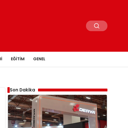
I
EĞITIM
GENEL
Son Dakika