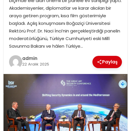
biçimde ele alan önemli bir panele ev sahipliği yaptı.
Akademisyenler, diplomatlar ve karar alıcıları bir
TEKNOLOJI
araya getiren program, kısa film gösterimiyle
başladı. Açılış konuşmasını Boğaziçi Üniversitesi
EĞITIM
Rektörü Prof. Dr. Naci İnci’nin gerçekleştirdiği panelin
moderatörlüğünü, Türkiye Cumhuriyeti eski Millî
GENEL
Savunma Bakanı ve hâlen Türkiye…
admin
Paylaş
22 Aralık 2025