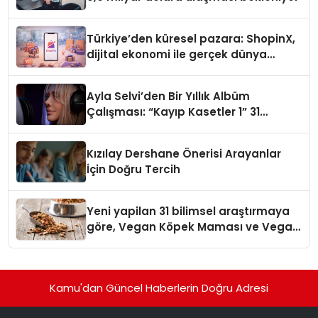
Türkiye’den küresel pazara: ShopinX,
dijital ekonomi ile gerçek dünya
alışverişini bir araya getirmeyi
hedefliyor
Ayla Selvi’den Bir Yıllık Albüm
Çalışması: “Kayıp Kasetler 1” 31
Temmuz’da Çıktı
Kızılay Dershane Önerisi Arayanlar
İçin Doğru Tercih
Yeni yapilan 31 bilimsel araştırmaya
göre, Vegan Köpek Maması ve Vegan
Kedi Mamasının İyi Sindirildiğini
Ortaya Koydu
Kamu'dan Güncel Haberlerin Doğru Adresi