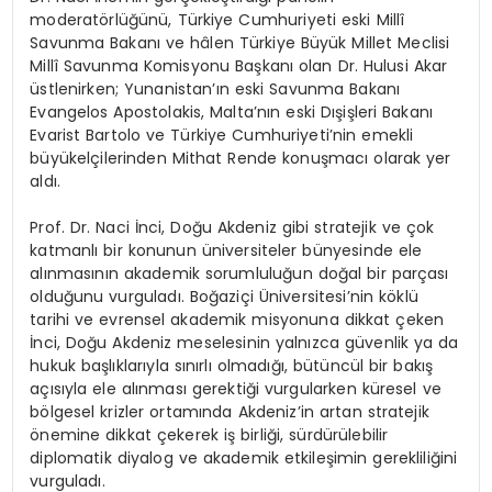
moderatörlüğünü, Türkiye Cumhuriyeti eski Millî
Savunma Bakanı ve hâlen Türkiye Büyük Millet Meclisi
Millî Savunma Komisyonu Başkanı olan Dr. Hulusi Akar
üstlenirken; Yunanistan’ın eski Savunma Bakanı
Evangelos Apostolakis, Malta’nın eski Dışişleri Bakanı
Evarist Bartolo ve Türkiye Cumhuriyeti’nin emekli
büyükelçilerinden Mithat Rende konuşmacı olarak yer
aldı.
Prof. Dr. Naci İnci, Doğu Akdeniz gibi stratejik ve çok
katmanlı bir konunun üniversiteler bünyesinde ele
alınmasının akademik sorumluluğun doğal bir parçası
olduğunu vurguladı. Boğaziçi Üniversitesi’nin köklü
tarihi ve evrensel akademik misyonuna dikkat çeken
İnci, Doğu Akdeniz meselesinin yalnızca güvenlik ya da
hukuk başlıklarıyla sınırlı olmadığı, bütüncül bir bakış
açısıyla ele alınması gerektiği vurgularken küresel ve
bölgesel krizler ortamında Akdeniz’in artan stratejik
önemine dikkat çekerek iş birliği, sürdürülebilir
diplomatik diyalog ve akademik etkileşimin gerekliliğini
vurguladı.