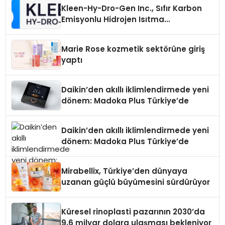
Kleen-Hy-Dro-Gen Inc., Sıfır Karbon
Emisyonlu Hidrojen Isıtma
Teknolojisinde ISO ve TSSA
Düzenleyici Onaylarını Aldı
Marie Rose kozmetik sektörüne giriş
yaptı
Daikin’den akıllı iklimlendirmede yeni
dönem: Madoka Plus Türkiye’de
Daikin’den akıllı iklimlendirmede yeni
dönem: Madoka Plus Türkiye’de
Mirabellix, Türkiye’den dünyaya
uzanan güçlü büyümesini sürdürüyor
Küresel rinoplasti pazarının 2030’da
9,6 milyar dolara ulaşması bekleniyor