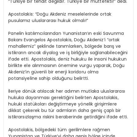
“Türkiye bir tehdit değildir. Türkiye bir müttefiktir” dedi.
Apostolakis
: “Doğu Akdeniz meselelerinde ortak
pusulamız uluslararası hukuk olmalı!”
Panelin katılımcılarından Yunanistan’ın eski Savunma
Bakanı Evangelos Apostolakis, Doğu Akdeniz’i “ortak
mahallemiz” şeklinde tanımlarken, bölgede barış ve
istikrarın ancak diyalog ve iş birliğiyle sağlanabileceğini
ifade etti. Apostolakis, deniz hukuku ile insani hukukun
birlikte ele alınmasının önemine vurgu yaparak, Doğu
Akdeniz’in güvenli bir enerji koridoru olma
potansiyeline sahip olduğunu belirtti.
İleriye dönük atılacak her adımın mutlaka uluslararası
hukuka dayanması gerektiğini belirten Apostolakis,
hukuki statükoları değiştirmeye yönelik girişimlere
dikkat çekerek bu tür adımların daha geniş çaplı bir
istikrarsızlaşma riskini beraberinde getirdiğini ifade etti.
Apostolakis, bölgedeki tüm gerilimlere rağmen
Yunanistan ve Türkiye’yi daha geniş bölge içinde