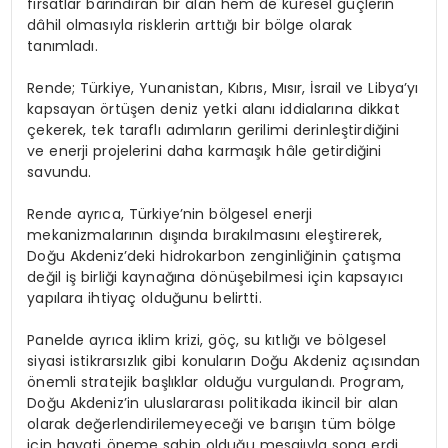
fırsatlar barındıran bir alan hem de küresel güçlerin
dâhil olmasıyla risklerin arttığı bir bölge olarak
tanımladı.
Rende; Türkiye, Yunanistan, Kıbrıs, Mısır, İsrail ve Libya’yı
kapsayan örtüşen deniz yetki alanı iddialarına dikkat
çekerek, tek taraflı adımların gerilimi derinleştirdiğini
ve enerji projelerini daha karmaşık hâle getirdiğini
savundu.
Rende ayrıca, Türkiye’nin bölgesel enerji
mekanizmalarının dışında bırakılmasını eleştirerek,
Doğu Akdeniz’deki hidrokarbon zenginliğinin çatışma
değil iş birliği kaynağına dönüşebilmesi için kapsayıcı
yapılara ihtiyaç olduğunu belirtti.
Panelde ayrıca iklim krizi, göç, su kıtlığı ve bölgesel
siyasi istikrarsızlık gibi konuların Doğu Akdeniz açısından
önemli stratejik başlıklar olduğu vurgulandı. Program,
Doğu Akdeniz’in uluslararası politikada ikincil bir alan
olarak değerlendirilemeyeceği ve barışın tüm bölge
için hayati öneme sahip olduğu mesajıyla sona erdi.