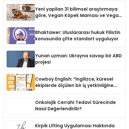
Yeni yapilan 31 bilimsel araştırmaya
göre, Vegan Köpek Maması ve Vegan
Kedi Mamasının İyi Sindirildiğini
Ortaya Koydu
Bhaktawer: Uluslararası hukuk Filistin
konusunda çifte standart uyguluyor
Yunan uzman: Ukrayna savaşı bir ABD
projesi
Cowboy English: “İngilizce, küresel
ekiplerde ölçülen bir iş yetkinliğine
dönüşüyor”
Onkolojik Cerrahi Tedavi Sürecinde
Nasıl Değerlendirilir?
Kirpik Lifting Uygulaması Hakkında