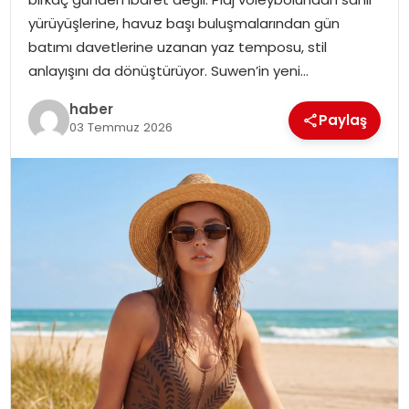
yürüyüşlerine, havuz başı buluşmalarından gün
TEKNOLOJI
batımı davetlerine uzanan yaz temposu, stil
anlayışını da dönüştürüyor. Suwen’in yeni…
EĞITIM
haber
Paylaş
03 Temmuz 2026
GENEL