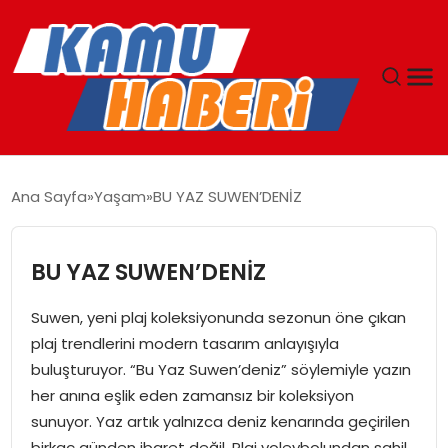
ANASAYFA
Ana Sayfa
Yaşam
BU YAZ SUWEN’DENİZ
YAŞAM
BU YAZ SUWEN’DENİZ
GÜNCEL
Suwen, yeni plaj koleksiyonunda sezonun öne çıkan
MAGAZIN
plaj trendlerini modern tasarım anlayışıyla
buluşturuyor. “Bu Yaz Suwen’deniz” söylemiyle yazın
EKONOMI
her anına eşlik eden zamansız bir koleksiyon
sunuyor. Yaz artık yalnızca deniz kenarında geçirilen
SPOR
birkaç günden ibaret değil. Plaj voleybolundan sahil