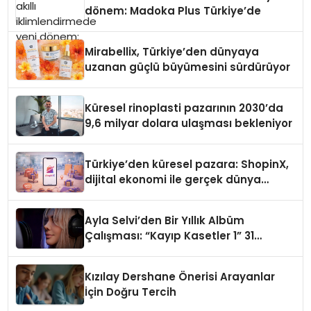
dönem: Madoka Plus Türkiye’de
Mirabellix, Türkiye’den dünyaya
uzanan güçlü büyümesini sürdürüyor
Küresel rinoplasti pazarının 2030’da
9,6 milyar dolara ulaşması bekleniyor
Türkiye’den küresel pazara: ShopinX,
dijital ekonomi ile gerçek dünya
alışverişini bir araya getirmeyi
hedefliyor
Ayla Selvi’den Bir Yıllık Albüm
Çalışması: “Kayıp Kasetler 1” 31
Temmuz’da Çıktı
Kızılay Dershane Önerisi Arayanlar
İçin Doğru Tercih