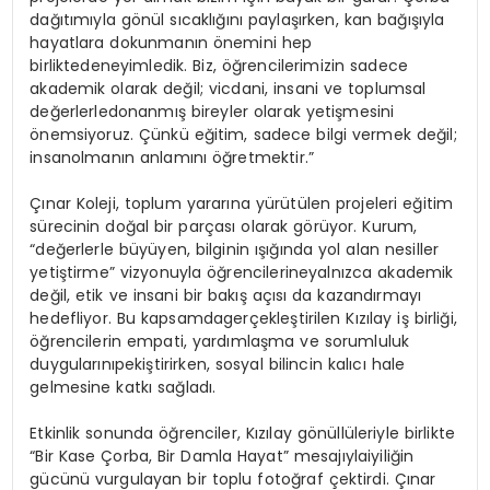
dağıtımıyla
gönül
sıcaklığını
paylaşırken
,
kan
bağışıyla
hayatlara
dokunmanın
önemini
hep
birlikte
deneyimledik
. Biz,
öğrencilerimizin
sadece
akademik
olarak
değil
;
vicdani
,
insani
ve
toplumsal
değerlerle
donanmış
bireyler
olarak
yetişmesini
önemsiyoruz
.
Çünkü
eğitim
,
sadece
bilgi
vermek
değil
;
insan
olmanın
anlamını
öğretmektir
.”
Çınar
Koleji
,
toplum
yararına
yürütülen
projeleri
eğitim
sürecinin
doğal
bir
parçası
olarak
görüyor
.
Kurum
,
“
değerlerle
büyüyen
,
bilginin
ışığında
yol
alan
nesiller
yetiştirme
”
vizyonuyla
öğrencilerine
yalnızca
akademik
değil
,
etik
ve
insani
bir
bakış
açısı
da
kazandırmayı
hedefliyor
. Bu
kapsamda
gerçekleştirilen
Kızılay
iş
birliği
,
öğrencilerin
empati
,
yardımlaşma
ve
sorumluluk
duygularını
pekiştirirken
,
sosyal
bilincin
kalıcı
hale
gelmesine
katkı
sağladı
.
Etkinlik
sonunda
öğrenciler
,
Kızılay
gönüllüleriyle
birlikte
“Bir
Kase
Çorba
, Bir
Damla
Hayat”
mesajıyla
iyiliğin
gücünü
vurgulayan
bir
toplu
fotoğraf
çektirdi
.
Çınar