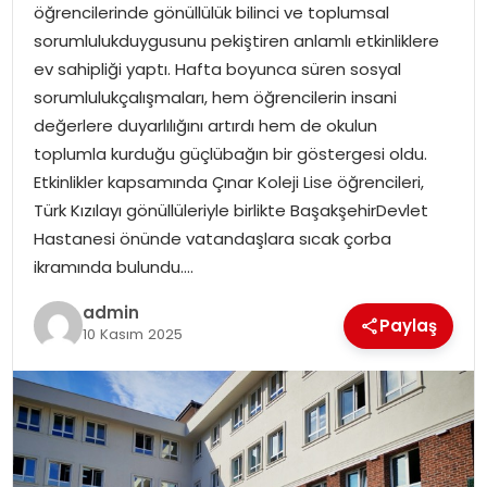
öğrencilerinde gönüllülük bilinci ve toplumsal
sorumlulukduygusunu pekiştiren anlamlı etkinliklere
TEKNOLOJI
ev sahipliği yaptı. Hafta boyunca süren sosyal
sorumlulukçalışmaları, hem öğrencilerin insani
EĞITIM
değerlere duyarlılığını artırdı hem de okulun
toplumla kurduğu güçlübağın bir göstergesi oldu.
GENEL
Etkinlikler kapsamında Çınar Koleji Lise öğrencileri,
Türk Kızılayı gönüllüleriyle birlikte BaşakşehirDevlet
Hastanesi önünde vatandaşlara sıcak çorba
ikramında bulundu….
admin
Paylaş
10 Kasım 2025