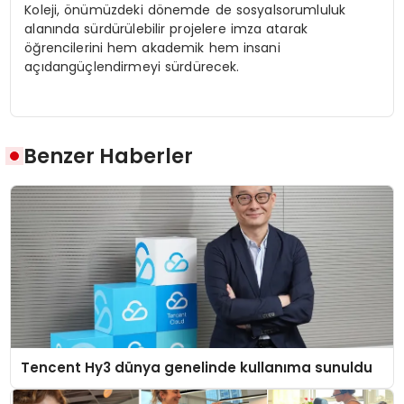
Koleji
,
önümüzdeki
dönemde
de
sosyal
sorumluluk
alanında
sürdürülebilir
projelere
imza
atarak
öğrencilerini
hem
akademik
hem
insani
açıdan
güçlendirmeyi
sürdürecek
.
Benzer Haberler
Tencent Hy3 dünya genelinde kullanıma sunuldu