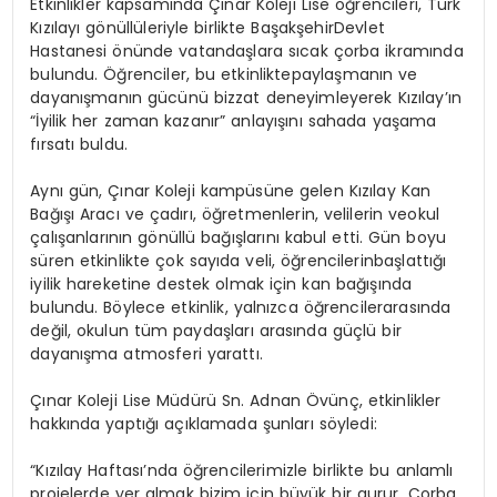
Etkinlikler
kapsamında
Çınar
Koleji
Lise
öğrencileri
,
Türk
Kızılayı
gönüllüleriyle
birlikte
Başakşehir
Devlet
Hastanesi
önünde
vatandaşlara
sıcak
çorba
ikramında
bulundu
.
Öğrenciler
,
bu
etkinlikte
paylaşmanın
ve
dayanışmanın
gücünü
bizzat
deneyimleyerek
Kızılay’ın
“
İyilik
her zaman
kazanır
”
anlayışını
sahada
yaşama
fırsatı
buldu
.
Aynı
gün
,
Çınar
Koleji
kampüsüne
gelen
Kızılay
Kan
Bağışı
Aracı
ve
çadırı
,
öğretmenlerin
,
velilerin
ve
okul
çalışanlarının
gönüllü
bağışlarını
kabul
etti
.
Gün
boyu
süren
etkinlikte
çok
sayıda
veli
,
öğrencilerin
başlattığı
iyilik
hareketine
destek
olmak
için
kan
bağışında
bulundu
.
Böylece
etkinlik
,
yalnızca
öğrenciler
arasında
değil
,
okulun
tüm
paydaşları
arasında
güçlü
bir
dayanışma
atmosferi
yarattı
.
Çınar
Koleji
Lise
Müdürü
Sn. Adnan
Övünç
,
etkinlikler
hakkında
yaptığı
açıklamada
şunları
söyledi
:
“
Kızılay
Haftası’nda
öğrencilerimizle
birlikte
bu
anlamlı
projelerde
yer
almak
bizim
için
büyük
bir
gurur
.
Çorba