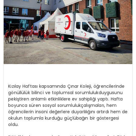
Kızılay
Haftası
kapsamında
Çınar
Koleji
,
öğrencilerinde
gönüllülük
bilinci
ve
toplumsal
sorumluluk
duygusunu
pekiştiren
anlamlı
etkinliklere
ev
sahipliği
yaptı
.
Hafta
boyunca
süren
sosyal
sorumluluk
çalışmaları
, hem
öğrencilerin
insani
değerlere
duyarlılığını
artırdı
hem de
okulun
toplumla
kurduğu
güçlü
bağın
bir
göstergesi
oldu
.