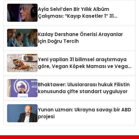
hedefliyor
Ayla Selvi’den Bir Yıllık Albüm
Çalışması: “Kayıp Kasetler 1” 31
Temmuz’da Çıktı
Kızılay Dershane Önerisi Arayanlar
İçin Doğru Tercih
Yeni yapilan 31 bilimsel araştırmaya
göre, Vegan Köpek Maması ve Vegan
Kedi Mamasının İyi Sindirildiğini
Ortaya Koydu
Bhaktawer: Uluslararası hukuk Filistin
konusunda çifte standart uyguluyor
Yunan uzman: Ukrayna savaşı bir ABD
projesi