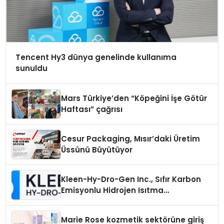
Tencent Hy3 dünya genelinde kullanıma
sunuldu
Mars Türkiye’den “Köpeğini İşe Götür
Haftası” çağrısı
Cesur Packaging, Mısır’daki Üretim
Üssünü Büyütüyor
Kleen-Hy-Dro-Gen Inc., Sıfır Karbon
Emisyonlu Hidrojen Isıtma
Teknolojisinde ISO ve TSSA
Düzenleyici Onaylarını Aldı
Marie Rose kozmetik sektörüne giriş