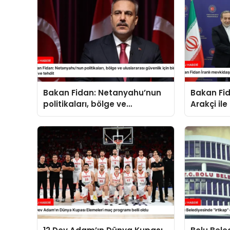
Bakan Fidan: Netanyahu’nun
Bakan Fid
politikaları, bölge ve
Arakçi ile
uluslararası güvenlik için bir
yük ve tehdit