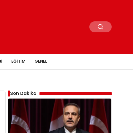
I
EĞITIM
GENEL
Son Dakika