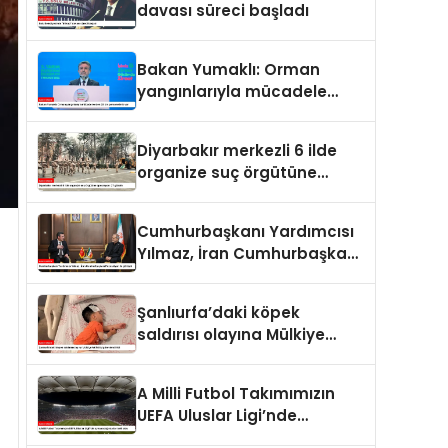
davası süreci başladı
Bakan Yumaklı: Orman
yangınlarıyla mücadele
eden 28 bin personelimiz
var
Diyarbakır merkezli 6 ilde
organize suç örgütüne
operasyon: 27 gözaltı
Cumhurbaşkanı Yardımcısı
Yılmaz, İran Cumhurbaşkanı
Pezeşkiyan ile görüştü
Şanlıurfa’daki köpek
saldırısı olayına Mülkiye
Müfettişi görevlendirildi
A Milli Futbol Takımımızın
UEFA Uluslar Ligi’nde
oynayacağı statlar belli