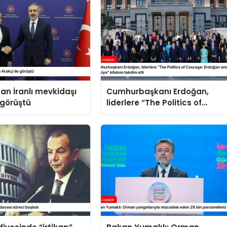
an İranlı mevkidaşı
Cumhurbaşkanı Erdoğan,
 görüştü
liderlere “The Politics of
Courage: Erdoğan and the
Rise of Türkiye” kitabını
takdim etti