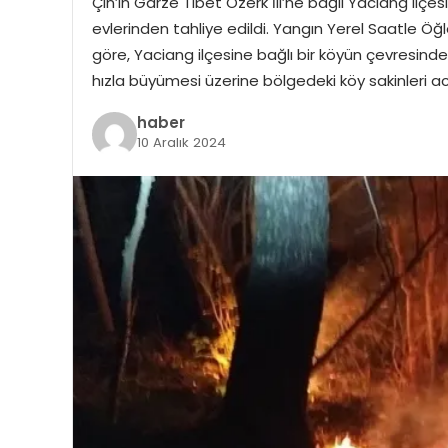
Çin’in Garze Tibet Özerk İli’ne bağlı Yaciang il
evlerinden tahliye edildi. Yangın Yerel Saatle Öğ
göre, Yaciang ilçesine bağlı bir köyün çevresinde
hızla büyümesi üzerine bölgedeki köy sakinleri aci
haber
10 Aralık 2024