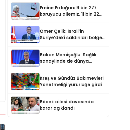
oldu
Emine Erdoğan: 9 bin 277
koruyucu ailemiz, 11 bin 22
çocuğumuzu baş tacı ediyor
Ömer Çelik: İsrail’in
Suriye’deki saldırıları bölge
barışı için yeni bir tehdit
dalgasıdır
Bakan Memişoğlu: Sağlık
sanayiinde de dünya
liderlerinden biri olacağız
Kreş ve Gündüz Bakımevleri
Yönetmeliği yürürlüğe girdi
Böcek ailesi davasında
karar açıklandı