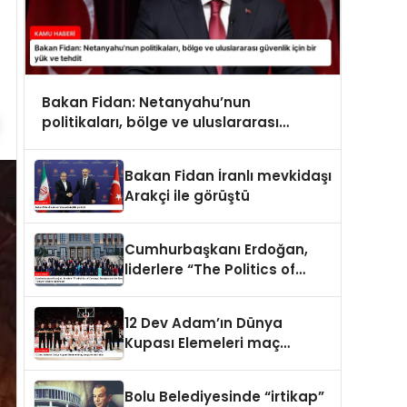
Bakan Fidan: Netanyahu’nun
politikaları, bölge ve uluslararası
güvenlik için bir yük ve tehdit
Bakan Fidan İranlı mevkidaşı
Arakçi ile görüştü
Cumhurbaşkanı Erdoğan,
liderlere “The Politics of
Courage: Erdoğan and the
Rise of Türkiye” kitabını
12 Dev Adam’ın Dünya
takdim etti
Kupası Elemeleri maç
programı belli oldu
Bolu Belediyesinde “irtikap”