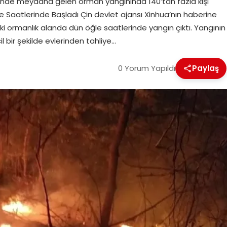
çesinde meydana gelen orman yangınında 140’tan fazla kişi
le Saatlerinde Başladı Çin devlet ajansı Xinhua’nın haberine
ki ormanlık alanda dün öğle saatlerinde yangın çıktı. Yangının
l bir şekilde evlerinden tahliye…
0 Yorum Yapıldı
Paylaş