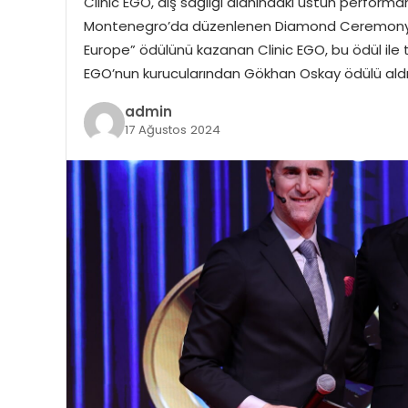
Clinic EGO, diş sağlığı alanındaki üstün performans
Montenegro’da düzenlenen Diamond Ceremony ödü
Europe” ödülünü kazanan Clinic EGO, bu ödül ile 
EGO’nun kurucularından Gökhan Oskay ödülü aldı
admin
17 Ağustos 2024