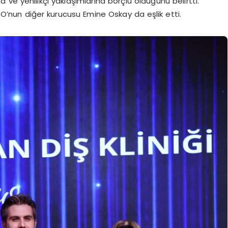
ve yenilikçi yaklaşımlarına borçlu olduğunu belirtti.
O’nun diğer kurucusu Emine Oskay da eşlik etti.