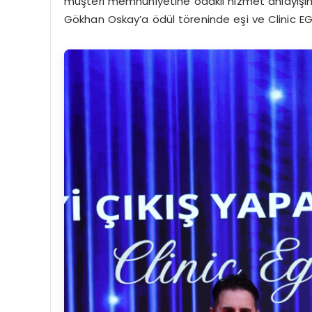
müşteri memnuniyetine odaklı hizmet anlayışına 
Gökhan Oskay’a ödül töreninde eşi ve Clinic EG