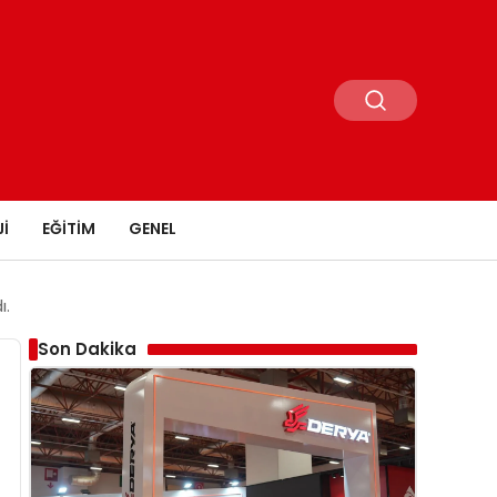
I
EĞITIM
GENEL
ı.
Son Dakika