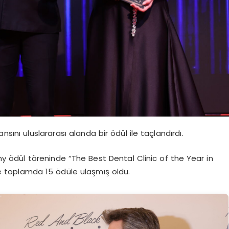
nsını uluslararası alanda bir ödül ile taçlandırdı.
dül töreninde “The Best Dental Clinic of the Year in
e toplamda 15 ödüle ulaşmış oldu.