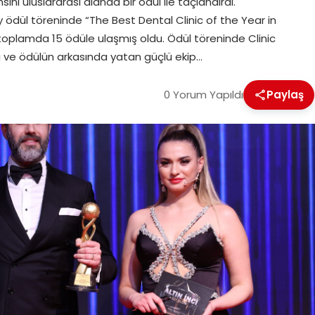
ını uluslararası alanda bir ödül ile taçlandırdı.
l töreninde “The Best Dental Clinic of the Year in
toplamda 15 ödüle ulaşmış oldu. Ödül töreninde Clinic
 ve ödülün arkasında yatan güçlü ekip…
0 Yorum Yapıldı
Paylaş