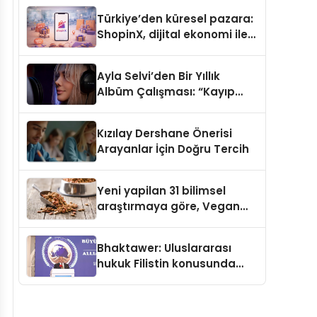
Türkiye’den küresel pazara:
ShopinX, dijital ekonomi ile
gerçek dünya alışverişini bir
araya getirmeyi hedefliyor
Ayla Selvi’den Bir Yıllık
Albüm Çalışması: “Kayıp
Kasetler 1” 31 Temmuz’da
Çıktı
Kızılay Dershane Önerisi
Arayanlar İçin Doğru Tercih
Yeni yapilan 31 bilimsel
araştırmaya göre, Vegan
Köpek Maması ve Vegan
Kedi Mamasının İyi
Bhaktawer: Uluslararası
Sindirildiğini Ortaya Koydu
hukuk Filistin konusunda
çifte standart uyguluyor