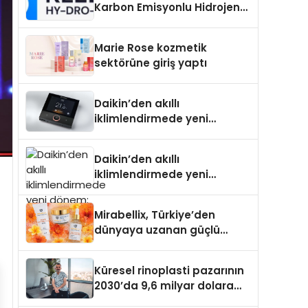
Karbon Emisyonlu Hidrojen
Isıtma Teknolojisinde ISO ve
TSSA Düzenleyici Onaylarını
Marie Rose kozmetik
Aldı
sektörüne giriş yaptı
Daikin’den akıllı
iklimlendirmede yeni
dönem: Madoka Plus
Türkiye’de
Daikin’den akıllı
iklimlendirmede yeni
dönem: Madoka Plus
Türkiye’de
Mirabellix, Türkiye’den
dünyaya uzanan güçlü
büyümesini sürdürüyor
Küresel rinoplasti pazarının
2030’da 9,6 milyar dolara
ulaşması bekleniyor