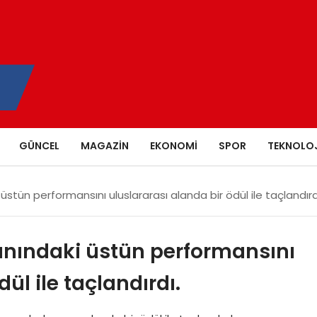
GÜNCEL
MAGAZIN
EKONOMI
SPOR
TEKNOLOJ
i üstün performansını uluslararası alanda bir ödül ile taçlandırd
alanındaki üstün performansını
ül ile taçlandırdı.