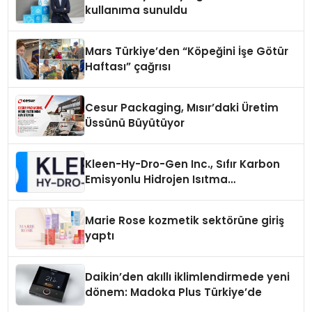
kullanıma sunuldu
Mars Türkiye’den “Köpeğini İşe Götür
Haftası” çağrısı
Cesur Packaging, Mısır’daki Üretim
Üssünü Büyütüyor
Kleen-Hy-Dro-Gen Inc., Sıfır Karbon
Emisyonlu Hidrojen Isıtma
Teknolojisinde ISO ve TSSA
Düzenleyici Onaylarını Aldı
Marie Rose kozmetik sektörüne giriş
yaptı
Daikin’den akıllı iklimlendirmede yeni
dönem: Madoka Plus Türkiye’de