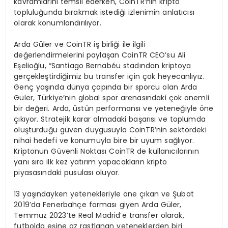
kavramlarını temsil ederken, CoinTR’nin kripto
topluluğunda bırakmak istediği izlenimin anlatıcısı
olarak konumlandırılıyor.
Arda Güler ve CoinTR iş birliği ile ilgili
değerlendirmelerini paylaşan CoinTR CEO’su Ali
Eşelioğlu, “Santiago Bernabéu stadından kriptoya
gerçekleştirdiğimiz bu transfer için çok heyecanlıyız.
Genç yaşında dünya çapında bir sporcu olan Arda
Güler, Türkiye’nin global spor arenasındaki çok önemli
bir değeri. Arda, üstün performansı ve yeteneğiyle öne
çıkıyor. Stratejik karar almadaki başarısı ve toplumda
oluşturduğu güven duygusuyla CoinTR’nin sektördeki
nihai hedefi ve konumuyla bire bir uyum sağlıyor.
Kriptonun Güvenli Noktası CoinTR de kullanıcılarının
yanı sıra ilk kez yatırım yapacakların kripto
piyasasındaki pusulası oluyor.
13 yaşındayken yetenekleriyle öne çıkan ve Şubat
2019’da Fenerbahçe forması giyen Arda Güler,
Temmuz 2023’te Real Madrid’e transfer olarak,
futbolda eşine az rastlanan yeteneklerden biri