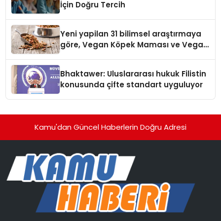
İçin Doğru Tercih
Yeni yapilan 31 bilimsel araştırmaya
göre, Vegan Köpek Maması ve Vegan
Kedi Mamasının İyi Sindirildiğini
Ortaya Koydu
Bhaktawer: Uluslararası hukuk Filistin
konusunda çifte standart uyguluyor
Kamu'dan Güncel Haberlerin Doğru Adresi