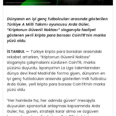
Dünyanın en iyi genç futbolcuları arasında g
ö
sterilen
Türkiye A Milli Takımı oyuncusu Arda Gü
ler,
“
Kriptonun Güvenli Noktası” sloganıyla faaliyet
g
ö
steren yerli kripto para borsası CoinTR’nin marka
yüzü oldu.
İSTANBUL —
Türkiye kripto para borsaları arasındaki
rekabet artarken, “Kriptonun Güvenli Noktası”
sloganıyla çalışmalarını sürdüren CoinTR, marka
yüzünü duyurdu. İspanya’nın La Liga takımlarından
dünya devi Real Madrid’de forma giyen, dünyanın en
iyi genç futbolcuları arasında gösterilen milli futbolcu
Arda Güler, yerli kripto para borsası CoinTR’nin marka
yüzü oldu.
“Her hamlede hız, her adımda güven” mesajıyla
duyurulan sponsorluk anlaşması kapsamında Arda
Güler; hız, güven, stratejik karar alma ve özgüven