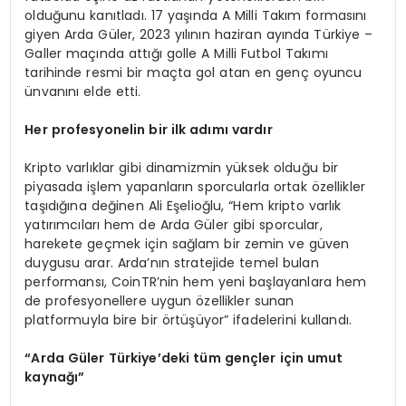
olduğunu kanıtladı. 17 yaşında A Milli Takım formasını
giyen Arda Güler, 2023 yılının haziran ayında Türkiye –
Galler maçında attığı golle A Milli Futbol Takımı
tarihinde resmi bir maçta gol atan en genç oyuncu
ünvanını elde etti.
Her profesyonelin bir ilk adımı vardır
Kripto varlıklar gibi dinamizmin yüksek olduğu bir
piyasada işlem yapanların sporcularla ortak özellikler
taşıdığına değinen Ali Eşelioğlu, “Hem kripto varlık
yatırımcıları hem de Arda Güler gibi sporcular,
harekete geçmek için sağlam bir zemin ve güven
duygusu arar. Arda’nın stratejide temel bulan
performansı, CoinTR’nin hem yeni başlayanlara hem
de profesyonellere uygun özellikler sunan
platformuyla bire bir örtüşüyor” ifadelerini kullandı.
“
Arda Gü
ler T
ürkiye’deki tü
m gen
çler için umut
kaynağı”