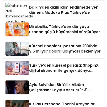
Daikin’den akıllı iklimlendirmede yeni
dönem: Madoka Plus Türkiye’de
Mirabellix, Türkiye’den dünyaya
uzanan güçlü büyümesini sürdürüyor
Küresel rinoplasti pazarının 2030’da
9,6 milyar dolara ulaşması bekleniyor
Türkiye’den küresel pazara: ShopinX,
dijital ekonomi ile gerçek dünya
alışverişini bir araya getirmeyi
hedefliyor
Ayla Selvi’den Bir Yıllık Albüm
Çalışması: “Kayıp Kasetler 1” 31
Temmuz’da Çıktı
Kızılay Dershane Önerisi Arayanlar