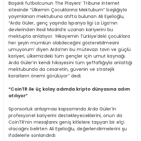
Başarılı futbolcunun The Players’ Tribune internet
sitesinde “Ülkemin Çocuklarına Mektubum” başlığıyla
yayımlanan mektubuna atıfta bulunan Ali Eşelioğlu,
“Arda Güler, genç yaşında İspanya ligi La Liga’nın
devlerinden Real Madrid’e uzanan kariyerini bu
mektupta anlatıyor. ‘Hikayemin Türkiye’deki çocuklara
her şeyin mümkün olabileceğini gösterebilmesini
umuyorum’ diyen Arda’nın bu mütevazı tavrı ve güçlü
kariyeri, ülkemizdeki tüm gençler için umut kaynağı.
Arda Güler’in kendi hikayesini tüm şeffaflığıyla anlattığı
mektubunda da cesaretin, güvenin ve stratejik
kararların önemi görülüyor” dedi.
“
CoinTR ile üç kolay adımda kripto dünyası
na ad
ı
m
at
ılıyor”
Sponsorluk anlaşması kapsamında Arda Güler’in
profesyonel kariyerini destekleyeceklerini, onun da
CoinTR’nin mesajlarını geniş kitlelere taşıyan bir elçi
olacağını belirten Ali Eşelioğlu, değerlendirmelerini şu
ifadelerle sonlandırdı: