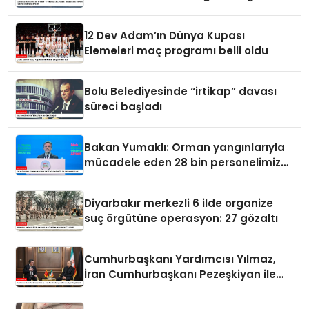
the Rise of Türkiye” kitabını takdim
etti
12 Dev Adam’ın Dünya Kupası
Elemeleri maç programı belli oldu
Bolu Belediyesinde “irtikap” davası
süreci başladı
Bakan Yumaklı: Orman yangınlarıyla
mücadele eden 28 bin personelimiz
var
Diyarbakır merkezli 6 ilde organize
suç örgütüne operasyon: 27 gözaltı
Cumhurbaşkanı Yardımcısı Yılmaz,
İran Cumhurbaşkanı Pezeşkiyan ile
görüştü