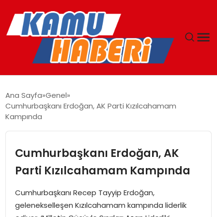
ANASAYFA
Ana Sayfa
Genel
Cumhurbaşkanı Erdoğan, AK Parti Kızılcahamam
YAŞAM
Kampında
GÜNCEL
Cumhurbaşkanı Erdoğan, AK
MAGAZIN
Parti Kızılcahamam Kampında
EKONOMI
Cumhurbaşkanı Recep Tayyip Erdoğan,
gelenekselleşen Kızılcahamam kampında liderlik
SPOR