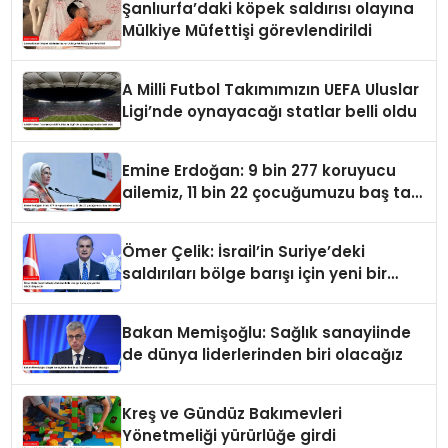
Şanlıurfa’daki köpek saldırısı olayına
Mülkiye Müfettişi görevlendirildi
A Milli Futbol Takımımızın UEFA Uluslar
Ligi’nde oynayacağı statlar belli oldu
Emine Erdoğan: 9 bin 277 koruyucu
ailemiz, 11 bin 22 çocuğumuzu baş tacı
ediyor
Ömer Çelik: İsrail’in Suriye’deki
saldırıları bölge barışı için yeni bir
tehdit dalgasıdır
Bakan Memişoğlu: Sağlık sanayiinde
de dünya liderlerinden biri olacağız
Kreş ve Gündüz Bakımevleri
Yönetmeliği yürürlüğe girdi