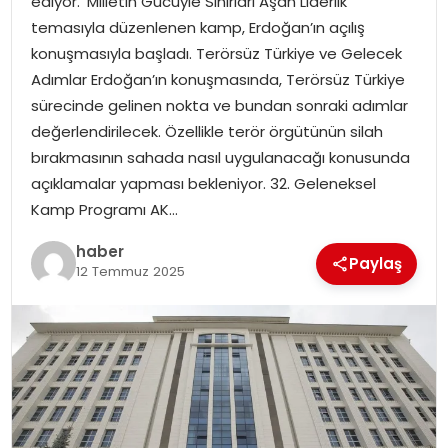
ediyor. ‘Milletin Gücüyle Sınırları Aşan Liderlik’
temasıyla düzenlenen kamp, Erdoğan’ın açılış
TEKNOLOJI
konuşmasıyla başladı. Terörsüz Türkiye ve Gelecek
Adımlar Erdoğan’ın konuşmasında, Terörsüz Türkiye
EĞITIM
sürecinde gelinen nokta ve bundan sonraki adımlar
değerlendirilecek. Özellikle terör örgütünün silah
GENEL
bırakmasının sahada nasıl uygulanacağı konusunda
açıklamalar yapması bekleniyor. 32. Geleneksel
Kamp Programı AK…
haber
Paylaş
12 Temmuz 2025