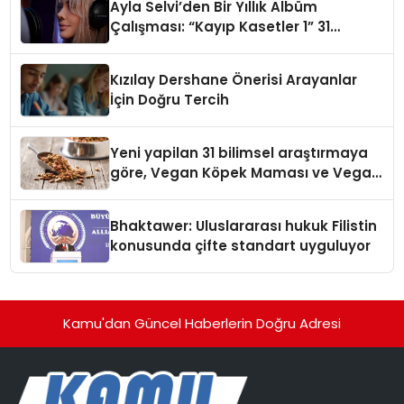
Ayla Selvi’den Bir Yıllık Albüm
Çalışması: “Kayıp Kasetler 1” 31
Temmuz’da Çıktı
Kızılay Dershane Önerisi Arayanlar
İçin Doğru Tercih
Yeni yapilan 31 bilimsel araştırmaya
göre, Vegan Köpek Maması ve Vegan
Kedi Mamasının İyi Sindirildiğini
Ortaya Koydu
Bhaktawer: Uluslararası hukuk Filistin
konusunda çifte standart uyguluyor
Kamu'dan Güncel Haberlerin Doğru Adresi