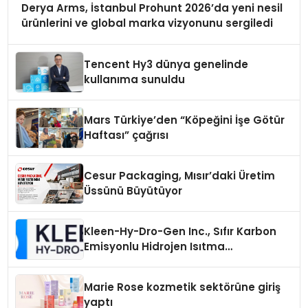
Derya Arms, İstanbul Prohunt 2026’da yeni nesil
ürünlerini ve global marka vizyonunu sergiledi
Tencent Hy3 dünya genelinde
kullanıma sunuldu
Mars Türkiye’den “Köpeğini İşe Götür
Haftası” çağrısı
Cesur Packaging, Mısır’daki Üretim
Üssünü Büyütüyor
Kleen-Hy-Dro-Gen Inc., Sıfır Karbon
Emisyonlu Hidrojen Isıtma
Teknolojisinde ISO ve TSSA
Düzenleyici Onaylarını Aldı
Marie Rose kozmetik sektörüne giriş
yaptı