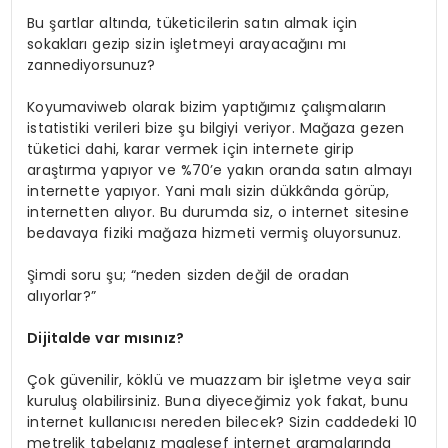
Bu şartlar altında, tüketicilerin satın almak için
sokakları gezip sizin işletmeyi arayacağını mı
zannediyorsunuz?
Koyumaviweb olarak bizim yaptığımız çalışmaların
istatistiki verileri bize şu bilgiyi veriyor. Mağaza gezen
tüketici dahi, karar vermek için internete girip
araştırma yapıyor ve %70’e yakın oranda satın almayı
internette yapıyor. Yani malı sizin dükkânda görüp,
internetten alıyor. Bu durumda siz, o internet sitesine
bedavaya fiziki mağaza hizmeti vermiş oluyorsunuz.
Şimdi soru şu; “neden sizden değil de oradan
alıyorlar?”
Dijitalde var mısınız?
Çok güvenilir, köklü ve muazzam bir işletme veya sair
kuruluş olabilirsiniz. Buna diyeceğimiz yok fakat, bunu
internet kullanıcısı nereden bilecek? Sizin caddedeki 10
metrelik tabelanız maalesef internet aramalarında