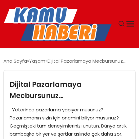
ANASAYFA
Ana Sayfa
Yaşam
Dijital Pazarlamaya Mecbursunuz…
YAŞAM
Dijital Pazarlamaya
GÜNCEL
Mecbursunuz…
MAGAZIN
Yeterince pazarlama yapıyor musunuz?
Pazarlamanın sizin için önemini biliyor musunuz?
EKONOMI
Geçmişteki tüm deneyimlerinizi unutun. Dünya artık
bambaşka bir yer ve şartlar aslında çok daha zor.
SPOR