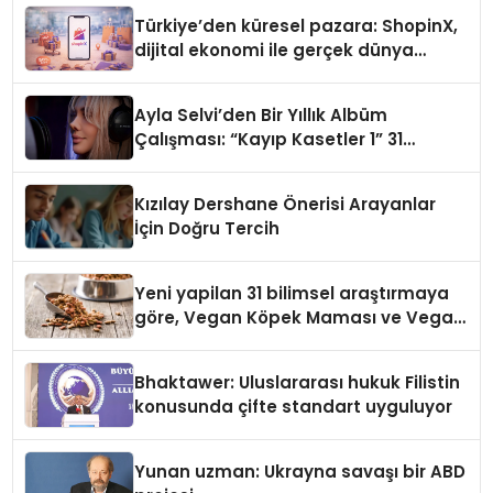
Türkiye’den küresel pazara: ShopinX,
dijital ekonomi ile gerçek dünya
alışverişini bir araya getirmeyi
hedefliyor
Ayla Selvi’den Bir Yıllık Albüm
Çalışması: “Kayıp Kasetler 1” 31
Temmuz’da Çıktı
Kızılay Dershane Önerisi Arayanlar
İçin Doğru Tercih
Yeni yapilan 31 bilimsel araştırmaya
göre, Vegan Köpek Maması ve Vegan
Kedi Mamasının İyi Sindirildiğini
Ortaya Koydu
Bhaktawer: Uluslararası hukuk Filistin
konusunda çifte standart uyguluyor
Yunan uzman: Ukrayna savaşı bir ABD