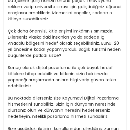
bütçelerle çalışmanızın önüne geçer. Televizyona
reklam verip üniversite sınavı için geliştirdiğiniz öğrenci
araçlarını emeklilerin izlemesini engeller, sadece o
kitleye sunabilirsiniz.
Çok daha önemlisi, kitle erişimi imkânınız sınırsızdır.
Dilerseniz Alaska’daki insanları ya da sadece İç
Anadolu bölgesini hedef olarak seçebilirsiniz. Bunu, 20
yıl öncesine kadar yapamıyorduk. Sağlık turizmi neden
bugünlerde patladı sizce?
Sonuç olarak dijital pazarlama ile çok büyük hedef
kitlelere hitap edebilir ve kitlenin sizin hakkınızda
yapacağı araştırmada onlara bilgi verip güven telkin
edebilirsiniz.
Bu noktada dilerseniz size Koyumavi Dijital Pazarlama
hizmetlerini sunabiliriz. Sizin için dünyanın neresinde
olursanız olun ve dünyanın neresini hedeflerseniz
hedefleyin, nitelikli pazarlama hizmeti sunabiliriz.
Bize aşağıdaki iletişim kanallarından dilediğiniz zaman