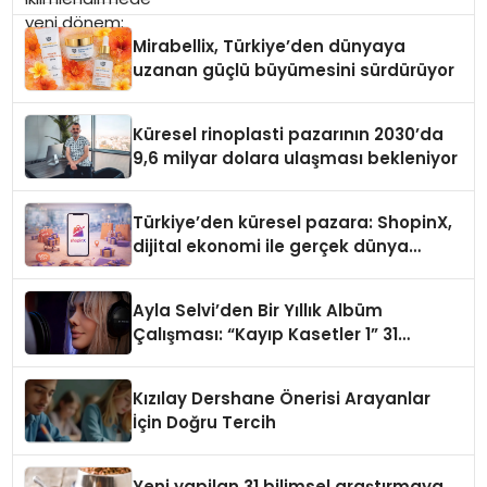
Mirabellix, Türkiye’den dünyaya
uzanan güçlü büyümesini sürdürüyor
Küresel rinoplasti pazarının 2030’da
9,6 milyar dolara ulaşması bekleniyor
Türkiye’den küresel pazara: ShopinX,
dijital ekonomi ile gerçek dünya
alışverişini bir araya getirmeyi
hedefliyor
Ayla Selvi’den Bir Yıllık Albüm
Çalışması: “Kayıp Kasetler 1” 31
Temmuz’da Çıktı
Kızılay Dershane Önerisi Arayanlar
İçin Doğru Tercih
Yeni yapilan 31 bilimsel araştırmaya