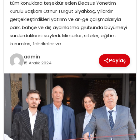
tüm konuklara teşekkür eden Elecsus Yönetim
Kurulu Başkanı Öznur Turgut Siyahkoç, yıllardır
TEKNOLOJI
gerçekleştirdikleri yatırım ve ar-ge çalışmalarıyla
park, bahçe ve dış aydınlatma grubunda büyümeyi
EĞITIM
sürdürdüklerini söyledi. Mimarlar, siteler, eğitim
kurumları, fabrikalar ve…
GENEL
admin
Paylaş
15 Aralık 2024