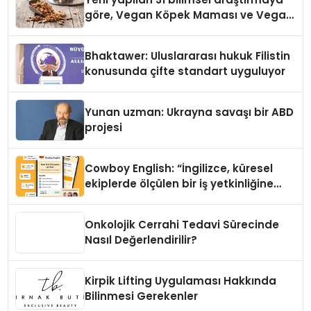
göre, Vegan Köpek Maması ve Vegan
Kedi Mamasının İyi Sindirildiğini
Ortaya Koydu
Bhaktawer: Uluslararası hukuk Filistin
konusunda çifte standart uyguluyor
Yunan uzman: Ukrayna savaşı bir ABD
projesi
Cowboy English: “İngilizce, küresel
ekiplerde ölçülen bir iş yetkinliğine
dönüşüyor”
Onkolojik Cerrahi Tedavi Sürecinde
Nasıl Değerlendirilir?
Kirpik Lifting Uygulaması Hakkında
Bilinmesi Gerekenler