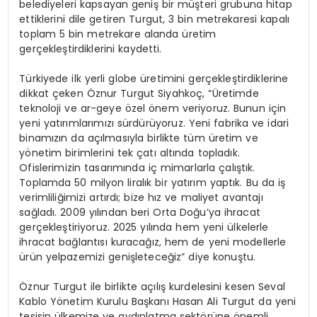
belediyeleri kapsayan geniş bir müşteri grubuna hitap
ettiklerini dile getiren Turgut, 3 bin metrekaresi kapalı
toplam 5 bin metrekare alanda üretim
gerçekleştirdiklerini kaydetti.
Türkiyede ilk yerli globe üretimini gerçekleştirdiklerine
dikkat çeken Öznur Turgut Siyahkoç, “Üretimde
teknoloji ve ar-geye özel önem veriyoruz. Bunun için
yeni yatırımlarımızı sürdürüyoruz. Yeni fabrika ve idari
binamızın da açılmasıyla birlikte tüm üretim ve
yönetim birimlerini tek çatı altında topladık.
Ofislerimizin tasarımında iç mimarlarla çalıştık.
Toplamda 50 milyon liralık bir yatırım yaptık. Bu da iş
verimliliğimizi artırdı; bize hız ve maliyet avantajı
sağladı. 2009 yılından beri Orta Doğu’ya ihracat
gerçekleştiriyoruz. 2025 yılında hem yeni ülkelerle
ihracat bağlantısı kuracağız, hem de yeni modellerle
ürün yelpazemizi genişleteceğiz” diye konuştu.
Öznur Turgut ile birlikte açılış kurdelesini kesen Seval
Kablo Yönetim Kurulu Başkanı Hasan Ali Turgut da yeni
tesisin ülkemize ve aydınlatma sektörüne önemli