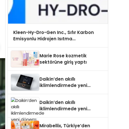
Kleen-Hy-Dro-Gen Inc., Sıfır Karbon
Emisyonlu Hidrojen Isıtma
Teknolojisinde ISO ve TSSA Düzenleyici
Onaylarını Aldı
Marie Rose kozmetik
sektörüne giriş yaptı
Daikin’den akıllı
iklimlendirmede yeni
dönem: Madoka Plus
Türkiye’de
Daikin’den akıllı
iklimlendirmede yeni
dönem: Madoka Plus
Türkiye’de
Mirabellix, Türkiye’den