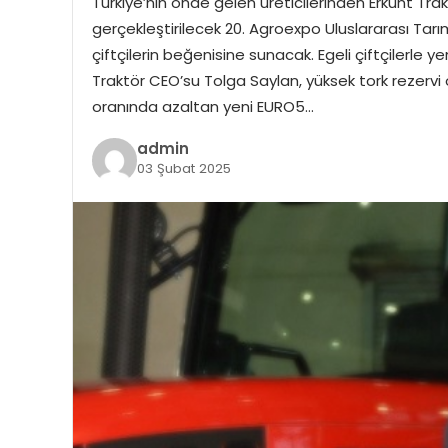
Türkiye’nin önde gelen üreticilerinden Erkunt Tra
gerçekleştirilecek 20. Agroexpo Uluslararası Tarı
çiftçilerin beğenisine sunacak. Egeli çiftçilerle 
Traktör CEO’su Tolga Saylan, yüksek tork rezervi 
oranında azaltan yeni EURO5…
admin
03 Şubat 2025