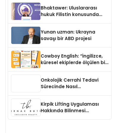
Kedi Mamasının İyi
Bhaktawer: Uluslararası
Sindirildiğini Ortaya Koydu
hukuk Filistin konusunda
çifte standart uyguluyor
Yunan uzman: Ukrayna
savaşı bir ABD projesi
Cowboy English: “İngilizce,
küresel ekiplerde ölçülen bir
iş yetkinliğine dönüşüyor”
Onkolojik Cerrahi Tedavi
Sürecinde Nasıl
Değerlendirilir?
Kirpik Lifting Uygulaması
Hakkında Bilinmesi
Gerekenler