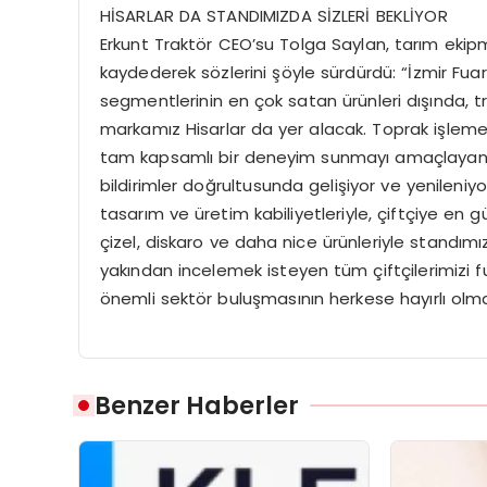
HİSARLAR DA STANDIMIZDA SİZLERİ BEKLİYOR
Erkunt Traktör CEO’su Tolga Saylan, tarım ekipma
kaydederek sözlerini şöyle sürdürdü: “İzmir Fua
segmentlerinin en çok satan ürünleri dışında, 
markamız Hisarlar da yer alacak. Toprak işleme g
tam kapsamlı bir deneyim sunmayı amaçlayan Hi
bildirimler doğrultusunda gelişiyor ve yenileniy
tasarım ve üretim kabiliyetleriyle, çiftçiye en 
çizel, diskaro ve daha nice ürünleriyle standım
yakından incelemek isteyen tüm çiftçilerimizi fu
önemli sektör buluşmasının herkese hayırlı ol
Benzer Haberler