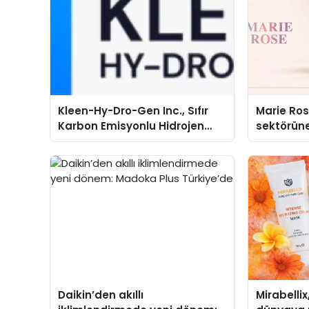
Kleen-Hy-Dro-Gen Inc., Sıfır
Marie Ro
Karbon Emisyonlu Hidrojen
sektörüne
Isıtma Teknolojisinde ISO ve
TSSA Düzenleyici Onaylarını
Aldı
Daikin’den akıllı
Mirabellix