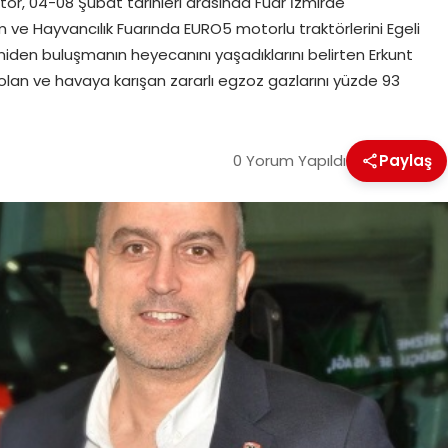
ktör, 04-08 Şubat tarihleri arasında Fuar İzmirde
m ve Hayvancılık Fuarında EURO5 motorlu traktörlerini Egeli
yeniden buluşmanın heyecanını yaşadıklarını belirten Erkunt
olan ve havaya karışan zararlı egzoz gazlarını yüzde 93
0 Yorum Yapıldı
Paylaş