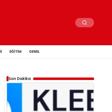
I
EĞITIM
GENEL
Son Dakika