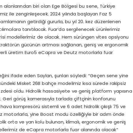
 alanlarından biri olan Ege Bölgesi bu sene, Türkiye
miz ile zenginleşecek. 2024 yılında başlayan Faz 5
mamlamanın getirdiği gururla, bu yıl 20. kez düzenlenen
ılımcılara tanıtılacak. Fuar’da sergilenecek ürünlerimiz
Serisi modellerimiz de olacak. Hem sürüngen vites opsiyonu
traktörün gücünün artması sağlanan, geniş ve ergonomik
yerli üretim Euro5 eCapra ve Deutz motorlarla fuar
eğini ifade eden Saylan, şunları söyledi: “Geçen sene yine
ücündeki Misket 26B bahçe modelimiz kısa sürede rakipsiz
özdesi oldu. Hidrolik hassasiyete ve geniş platform yapısına
k. Geri görüş kamerasıyla tarlada çiftçinin konforunu
 hava kompresörü sistemli ve 6 adet hidrolik çıkışlı 75 ve
z motorlarla, yine Boost modu özelliğiyle bir adım önde
rolik orta ve yan kolu bulunan, klimalı, ergonomik ve geniş
dellerimiz de eCapra motorlarla fuar alanında olacak”