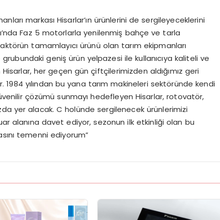
nları markası Hisarlar’ın ürünlerini de sergileyeceklerini
rı’nda Faz 5 motorlarla yenilenmiş bahçe ve tarla
traktörün tamamlayıcı ürünü olan tarım ekipmanları
rubundaki geniş ürün yelpazesi ile kullanıcıya kaliteli ve
sarlar, her geçen gün çiftçilerimizden aldığımız geri
or. 1984 yılından bu yana tarım makineleri sektöründe kendi
güvenilir çözümü sunmayı hedefleyen Hisarlar, rotovatör,
ızda yer alacak. C holünde sergilenecek ürünlerimizi
ar alanına davet ediyor, sezonun ilk etkinliği olan bu
masını temenni ediyorum”