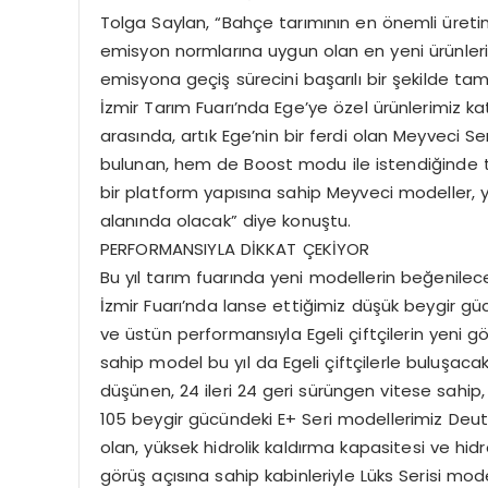
Tolga Saylan, “Bahçe tarımının en önemli üretim
emisyon normlarına uygun olan en yeni ürünleri
emisyona geçiş sürecini başarılı bir şekilde ta
İzmir Tarım Fuarı’nda Ege’ye özel ürünlerimiz kat
arasında, artık Ege’nin bir ferdi olan Meyveci 
bulunan, hem de Boost modu ile istendiğinde 
bir platform yapısına sahip Meyveci modeller, 
alanında olacak” diye konuştu.
PERFORMANSIYLA DİKKAT ÇEKİYOR
Bu yıl tarım fuarında yeni modellerin beğenilec
İzmir Fuarı’nda lanse ettiğimiz düşük beygir g
ve üstün performansıyla Egeli çiftçilerin yeni g
sahip model bu yıl da Egeli çiftçilerle buluşaca
düşünen, 24 ileri 24 geri sürüngen vitese sahip,
105 beygir gücündeki E+ Seri modellerimiz Deut
olan, yüksek hidrolik kaldırma kapasitesi ve hid
görüş açısına sahip kabinleriyle Lüks Serisi mo