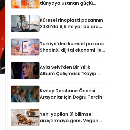
dünyaya uzanan güçlü
büyümesini sürdürüyor
Küresel rinoplasti pazarının
2030’da 9,6 milyar dolara
ulaşması bekleniyor
Türkiye’den küresel pazara:
ShopinX, dijital ekonomi ile
gerçek dünya alışverişini bir
araya getirmeyi hedefliyor
Ayla Selvi’den Bir Yıllık
Albüm Çalışması: “Kayıp
Kasetler 1” 31 Temmuz’da
Çıktı
Kızılay Dershane Önerisi
Arayanlar İçin Doğru Tercih
Yeni yapilan 31 bilimsel
araştırmaya göre, Vegan
Köpek Maması ve Vegan