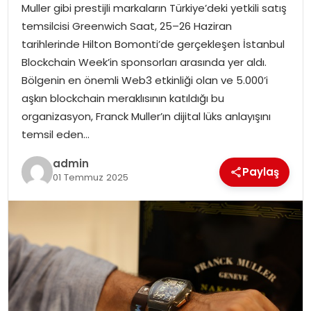
Muller gibi prestijli markaların Türkiye’deki yetkili satış
temsilcisi Greenwich Saat, 25–26 Haziran
TEKNOLOJI
tarihlerinde Hilton Bomonti’de gerçekleşen İstanbul
Blockchain Week’in sponsorları arasında yer aldı.
EĞITIM
Bölgenin en önemli Web3 etkinliği olan ve 5.000’i
aşkın blockchain meraklısının katıldığı bu
GENEL
organizasyon, Franck Muller’ın dijital lüks anlayışını
temsil eden…
admin
Paylaş
01 Temmuz 2025