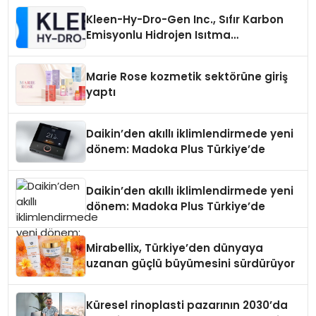
Kleen-Hy-Dro-Gen Inc., Sıfır Karbon
Emisyonlu Hidrojen Isıtma
Teknolojisinde ISO ve TSSA
Düzenleyici Onaylarını Aldı
Marie Rose kozmetik sektörüne giriş
yaptı
Daikin’den akıllı iklimlendirmede yeni
dönem: Madoka Plus Türkiye’de
Daikin’den akıllı iklimlendirmede yeni
dönem: Madoka Plus Türkiye’de
Mirabellix, Türkiye’den dünyaya
uzanan güçlü büyümesini sürdürüyor
Küresel rinoplasti pazarının 2030’da