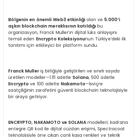
Bölgenin en önemli Web3 etkinliği
olan ve
5.000’i
aşkın blockchain meraklısının katıldığı
bu
organizasyon, Franck Muller’ın dijital lüks anlayışını
temsil eden
Encrypto Koleksiyonu
nun Türkiye’deki ilk
tanıtımı için etkileyici bir platform sundu.
Franck Muller
iş birliğiyle geliştirilen ve sınırlı sayıda
üretilen modeller—1.111 adetle
Solana
, 500 adetle
Encrypto
ve 100 adetle
Nakamoto
—İsviçre
saatçiliğinin zarafetini güvenli blockchain teknolojisiyle
bir araya getiriyor.
ENCRYPTO, NAKAMOTO ve SOLANA
modelleri; kadrana
entegre QR kod ile dijital cüzdan erişimi, Spectracoat
teknolojisiyle öne çıkan canlı kasa renkleri ve teknik