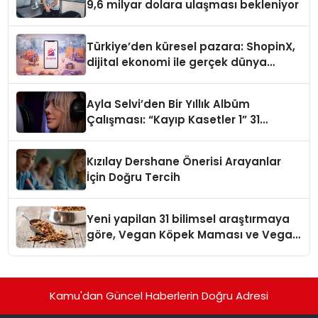
9,6 milyar dolara ulaşması bekleniyor
Türkiye’den küresel pazara: ShopinX,
dijital ekonomi ile gerçek dünya
alışverişini bir araya getirmeyi
hedefliyor
Ayla Selvi’den Bir Yıllık Albüm
Çalışması: “Kayıp Kasetler 1” 31
Temmuz’da Çıktı
Kızılay Dershane Önerisi Arayanlar
İçin Doğru Tercih
Yeni yapilan 31 bilimsel araştırmaya
göre, Vegan Köpek Maması ve Vegan
Kedi Mamasının İyi Sindirildiğini
Ortaya Koydu
Kamu'dan Güncel Haberlerin Doğru Adresi