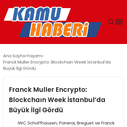
ANASAYFA
Ana Sayfa
Yaşam
Franck Muller Encrypto: Blockchaın Week İstanbul’da
YAŞAM
Büyük İlgi Gördü
GÜNCEL
Franck Muller Encrypto:
MAGAZIN
Blockchaın Week İstanbul’da
Büyük İlgi Gördü
EKONOMI
IWC Schaffhausen, Panerai, Breguet ve Franck
SPOR