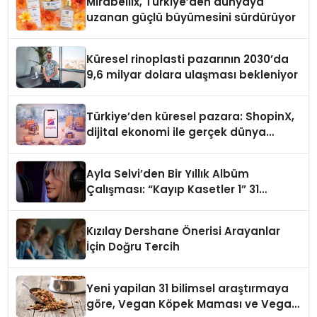
Mirabellix, Türkiye’den dünyaya
uzanan güçlü büyümesini sürdürüyor
Küresel rinoplasti pazarının 2030’da
9,6 milyar dolara ulaşması bekleniyor
Türkiye’den küresel pazara: ShopinX,
dijital ekonomi ile gerçek dünya
alışverişini bir araya getirmeyi
hedefliyor
Ayla Selvi’den Bir Yıllık Albüm
Çalışması: “Kayıp Kasetler 1” 31
Temmuz’da Çıktı
Kızılay Dershane Önerisi Arayanlar
İçin Doğru Tercih
Yeni yapilan 31 bilimsel araştırmaya
göre, Vegan Köpek Maması ve Vegan