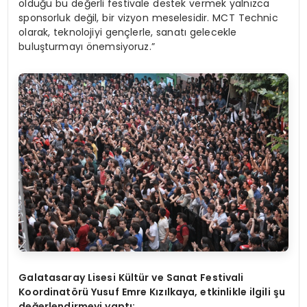
olduğu bu değerli festivale destek vermek yalnızca
sponsorluk değil, bir vizyon meselesidir. MCT Technic
olarak, teknolojiyi gençlerle, sanatı gelecekle
buluşturmayı önemsiyoruz.”
Galatasaray Lisesi Kültür ve Sanat Festivali
Koordinat
ö
rü Yusuf Emre Kızılkaya, etkinlikle ilgili ş
u
de
ğerlendirmeyi yaptı: