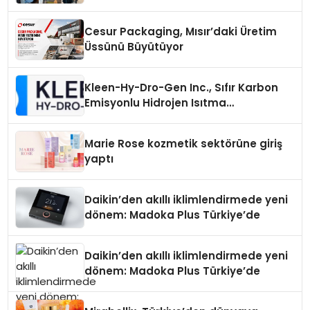
Cesur Packaging, Mısır’daki Üretim
Üssünü Büyütüyor
Kleen-Hy-Dro-Gen Inc., Sıfır Karbon
Emisyonlu Hidrojen Isıtma
Teknolojisinde ISO ve TSSA
Düzenleyici Onaylarını Aldı
Marie Rose kozmetik sektörüne giriş
yaptı
Daikin’den akıllı iklimlendirmede yeni
dönem: Madoka Plus Türkiye’de
Daikin’den akıllı iklimlendirmede yeni
dönem: Madoka Plus Türkiye’de