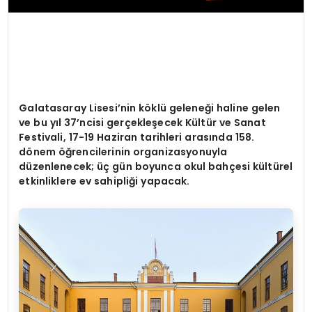
Galatasaray Lisesi
’
nin k
ö
klü geleneği haline gelen
ve bu yı
l 37
’
ncisi gerçekleşecek Kültür ve Sanat
Festivali, 17-19 Haziran tarihleri arasında 158.
d
ö
nem öğrencilerinin organizasyonuyla
düzenlenecek; üç gün boyunca okul bahçesi kültürel
etkinliklere ev sahipliği yapacak.