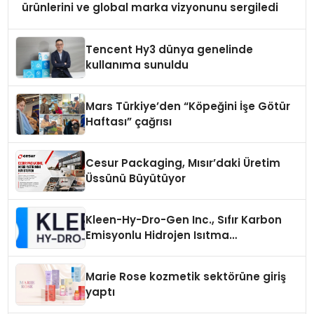
ürünlerini ve global marka vizyonunu sergiledi
Tencent Hy3 dünya genelinde
kullanıma sunuldu
Mars Türkiye’den “Köpeğini İşe Götür
Haftası” çağrısı
Cesur Packaging, Mısır’daki Üretim
Üssünü Büyütüyor
Kleen-Hy-Dro-Gen Inc., Sıfır Karbon
Emisyonlu Hidrojen Isıtma
Teknolojisinde ISO ve TSSA
Düzenleyici Onaylarını Aldı
Marie Rose kozmetik sektörüne giriş
yaptı