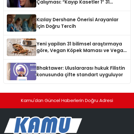
Çalışması: “Kayıp Kasetler 1” 31
Temmuz’da Çıktı
Kızılay Dershane Önerisi Arayanlar
İçin Doğru Tercih
Yeni yapilan 31 bilimsel araştırmaya
göre, Vegan Köpek Maması ve Vegan
Kedi Mamasının İyi Sindirildiğini
Ortaya Koydu
Bhaktawer: Uluslararası hukuk Filistin
konusunda çifte standart uyguluyor
Kamu'dan Güncel Haberlerin Doğru Adresi