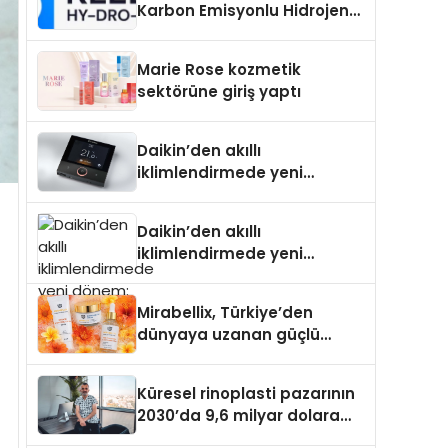
Karbon Emisyonlu Hidrojen
Isıtma Teknolojisinde ISO ve
TSSA Düzenleyici Onaylarını
Marie Rose kozmetik
Aldı
sektörüne giriş yaptı
Daikin’den akıllı
iklimlendirmede yeni
dönem: Madoka Plus
Türkiye’de
Daikin’den akıllı
iklimlendirmede yeni
dönem: Madoka Plus
Türkiye’de
Mirabellix, Türkiye’den
dünyaya uzanan güçlü
büyümesini sürdürüyor
Küresel rinoplasti pazarının
2030’da 9,6 milyar dolara
ulaşması bekleniyor