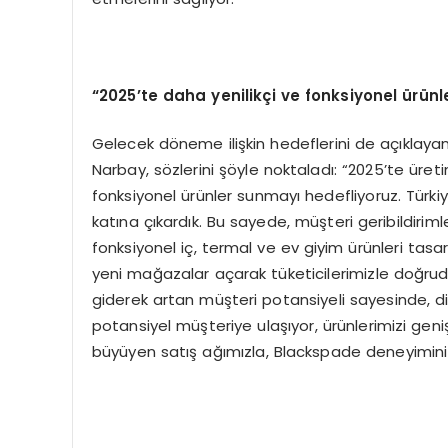
“2025’te daha yenilikçi ve fonksiyonel ürün
Gelecek döneme ilişkin hedeflerini de açıklay
Narbay, sözlerini şöyle noktaladı: “2025’te üret
fonksiyonel ürünler sunmayı hedefliyoruz. Türkiy
katına çıkardık. Bu sayede, müşteri geribildiri
fonksiyonel iç, termal ve ev giyim ürünleri tasa
yeni mağazalar açarak tüketicilerimizle doğrud
giderek artan müşteri potansiyeli sayesinde, diji
potansiyel müşteriye ulaşıyor, ürünlerimizi geniş
büyüyen satış ağımızla, Blackspade deneyimin