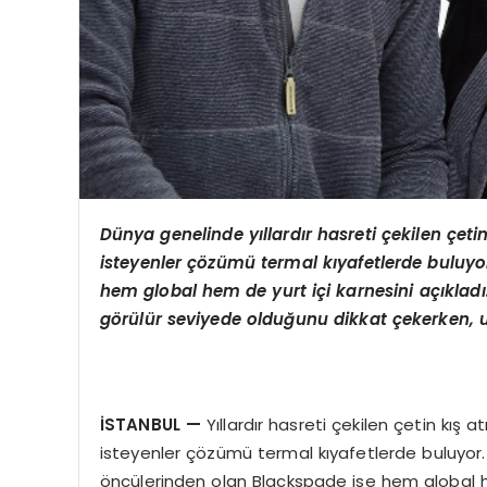
Dünya genelinde yıllardır hasreti çekilen çet
isteyenler çözümü
termal k
ıyafetlerde buluyo
hem global hem de yurt içi karnesini açıkladı.
g
ö
rülür seviyede olduğunu dikkat çekerken, ul
İSTANBUL
—
Yıllardır hasreti çekilen çetin kı
isteyenler çözümü termal kıyafetlerde buluyor.
öncülerinden olan Blackspade ise hem global hem