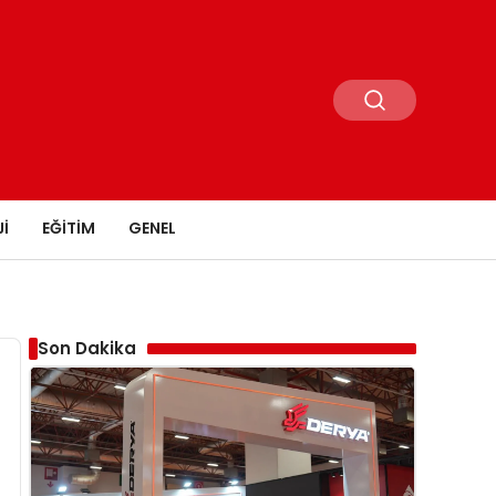
I
EĞITIM
GENEL
Son Dakika