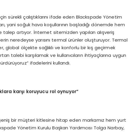
 için sürekli çalıştıklarını ifade eden Blackspade Yönetim
ları, yani soğuk hava koşullarının başladığı dönemde hem
 talep artıyor. İnternet sitemizden yapılan alışveriş
işlerin neredeyse yarısını termal ürünler oluşturuyor. Termal
er, global ölçekte sağlıklı ve konforlu bir kış geçirmek
artan talebi karşılamak ve kullanıcıların ihtiyaçlarına uygun
sürdürüyoruz” ifadelerini kullandı.
klara karşı koruyucu rol oynuyor”
e geniş bir müşteri kitlesine hitap eden markamız hem yurt
ckspade Yönetim Kurulu Başkan Yardımcısı Tolga Narbay,