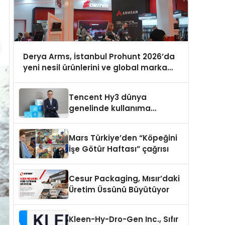
Derya Arms, İstanbul Prohunt 2026’da
yeni nesil ürünlerini ve global marka
vizyonunu sergiledi
Tencent Hy3 dünya
genelinde kullanıma
sunuldu
Mars Türkiye’den “Köpeğini
İşe Götür Haftası” çağrısı
Cesur Packaging, Mısır’daki
Üretim Üssünü Büyütüyor
Kleen-Hy-Dro-Gen Inc., Sıfır