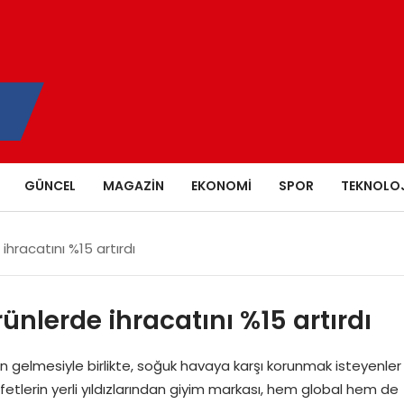
GÜNCEL
MAGAZIN
EKONOMI
SPOR
TEKNOLOJ
ihracatını %15 artırdı
nlerde ihracatını %15 artırdı
şın gelmesiyle birlikte, soğuk havaya karşı korunmak isteyenler
etlerin yerli yıldızlarından giyim markası, hem global hem de