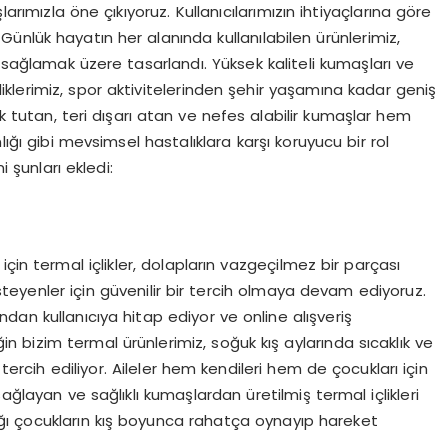
rımızla öne çıkıyoruz. Kullanıcılarımızın ihtiyaçlarına göre
nlük hayatın her alanında kullanılabilen ürünlerimiz,
ğlamak üzere tasarlandı. Yüksek kaliteli kumaşları ve
çliklerimiz, spor aktivitelerinden şehir yaşamına kadar geniş
ak tutan, teri dışarı atan ve nefes alabilir kumaşlar hem
lığı gibi mevsimsel hastalıklara karşı koruyucu bir rol
 şunları ekledi:
çin termal içlikler, dolapların vazgeçilmez bir parçası
teyenler için güvenilir bir tercih olmaya devam ediyoruz.
dan kullanıcıya hitap ediyor ve online alışveriş
in bizim termal ürünlerimiz, soğuk kış aylarında sıcaklık ve
 tercih ediliyor. Aileler hem kendileri hem de çocukları için
ağlayan ve sağlıklı kumaşlardan üretilmiş termal içlikleri
ılığı çocukların kış boyunca rahatça oynayıp hareket