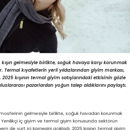
in kışın gelmesiyle birlikte, soğuk havaya karşı korunmak
r. Termal kıyafetlerin yerli yıldızlarından giyim markası,
 2025 kışının termal giyim satışlarındaki etkisinin g
ö
zle
uslararası pazarlardan yoğun talep aldıklarını paylaştı.
ş atmosferinin gelmesiyle birlikte, soğuk havadan korunmak
 Yenilikçi iç giyim ve termal giyim konusunda sektörün
 de yurt içi karnesini açıkladı. 2025 kışının termal giyim