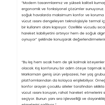
“Modern tasarımlarımız ve yüksek kaliteli kumaşla
ergonomik ve fonksiyonel çözümler sunuyoruz. Gü
soğuk havalarda maksimum konfor ve koruma sa
vücut ısısını dengeleyen teknolojisiyle termal i
bir kullanım alanı kapsıyor. Özellikle vücudu sıc
hareket kabiliyetini artırıyor hem de soğuk algın
oynuyor” şeklinde konuşarak değerlendirmelerini
“Bu kış hem sıcak hem de şık kalmak isteyenler i
olacak. Kış konforunu bir adım öteye taşımak is
Markamızın geniş ürün yelpazesi, her yaş grubun
platformlarından da kolayca erişilebiliyor. Örneğ
konfor arayan çocuklu aileler tarafından sıklıkla
vücut ısısını koruyan, rahat hareket etmelerini s
seçiyor. Bunun yanı sıra işlevselliği ve dayanıkl
etmelerini sağlıyor.”