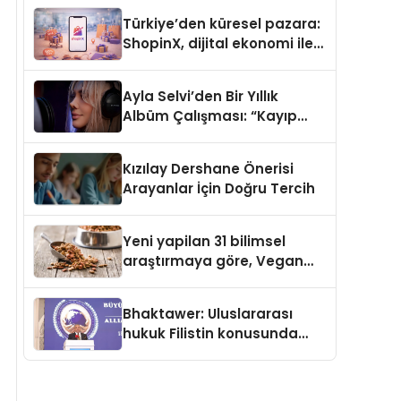
Türkiye’den küresel pazara:
ShopinX, dijital ekonomi ile
gerçek dünya alışverişini bir
araya getirmeyi hedefliyor
Ayla Selvi’den Bir Yıllık
Albüm Çalışması: “Kayıp
Kasetler 1” 31 Temmuz’da
Çıktı
Kızılay Dershane Önerisi
Arayanlar İçin Doğru Tercih
Yeni yapilan 31 bilimsel
araştırmaya göre, Vegan
Köpek Maması ve Vegan
Kedi Mamasının İyi
Bhaktawer: Uluslararası
Sindirildiğini Ortaya Koydu
hukuk Filistin konusunda
çifte standart uyguluyor