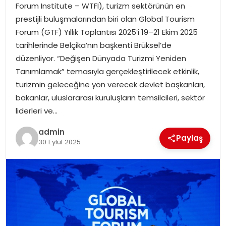
Forum Institute – WTFI), turizm sektörünün en
prestijli buluşmalarından biri olan Global Tourism
TEKNOLOJI
Forum (GTF) Yıllık Toplantısı 2025’i 19–21 Ekim 2025
tarihlerinde Belçika’nın başkenti Brüksel’de
EĞITIM
düzenliyor. “Değişen Dünyada Turizmi Yeniden
Tanımlamak” temasıyla gerçekleştirilecek etkinlik,
GENEL
turizmin geleceğine yön verecek devlet başkanları,
bakanlar, uluslararası kuruluşların temsilcileri, sektör
liderleri ve…
admin
Paylaş
30 Eylül 2025