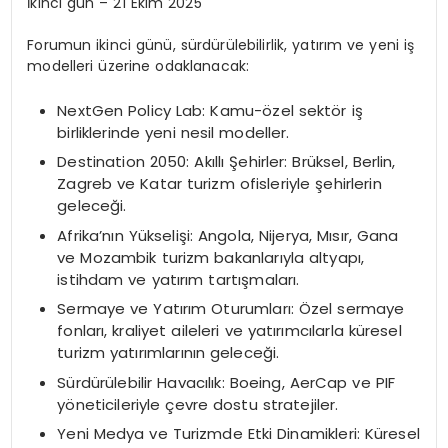
İkinci gün – 21 Ekim 2025
Forumun ikinci günü, sürdürülebilirlik, yatırım ve yeni iş
modelleri üzerine odaklanacak:
NextGen Policy Lab: Kamu-özel sektör iş
birliklerinde yeni nesil modeller.
Destination 2050: Akıllı Şehirler: Brüksel, Berlin,
Zagreb ve Katar turizm ofisleriyle şehirlerin
geleceği.
Afrika’nın Yükselişi: Angola, Nijerya, Mısır, Gana
ve Mozambik turizm bakanlarıyla altyapı,
istihdam ve yatırım tartışmaları.
Sermaye ve Yatırım Oturumları: Özel sermaye
fonları, kraliyet aileleri ve yatırımcılarla küresel
turizm yatırımlarının geleceği.
Sürdürülebilir Havacılık: Boeing, AerCap ve PIF
yöneticileriyle çevre dostu stratejiler.
Yeni Medya ve Turizmde Etki Dinamikleri: Küresel