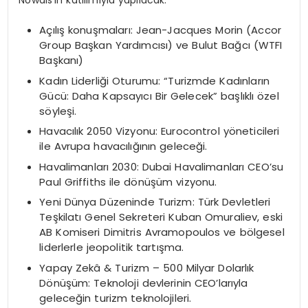
Açılış konuşmaları: Jean-Jacques Morin (Accor
Group Başkan Yardımcısı) ve Bulut Bağcı (WTFI
Başkanı)
Kadın Liderliği Oturumu: “Turizmde Kadınların
Gücü: Daha Kapsayıcı Bir Gelecek” başlıklı özel
söyleşi.
Havacılık 2050 Vizyonu: Eurocontrol yöneticileri
ile Avrupa havacılığının geleceği.
Havalimanları 2030: Dubai Havalimanları CEO’su
Paul Griffiths ile dönüşüm vizyonu.
Yeni Dünya Düzeninde Turizm: Türk Devletleri
Teşkilatı Genel Sekreteri Kuban Omuraliev, eski
AB Komiseri Dimitris Avramopoulos ve bölgesel
liderlerle jeopolitik tartışma.
Yapay Zekâ & Turizm – 500 Milyar Dolarlık
Dönüşüm: Teknoloji devlerinin CEO’larıyla
geleceğin turizm teknolojileri.