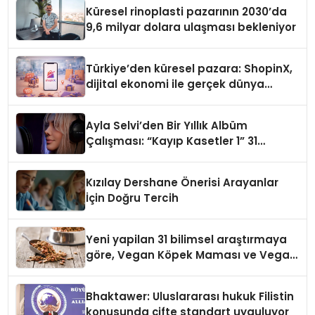
Küresel rinoplasti pazarının 2030’da
9,6 milyar dolara ulaşması bekleniyor
Türkiye’den küresel pazara: ShopinX,
dijital ekonomi ile gerçek dünya
alışverişini bir araya getirmeyi
hedefliyor
Ayla Selvi’den Bir Yıllık Albüm
Çalışması: “Kayıp Kasetler 1” 31
Temmuz’da Çıktı
Kızılay Dershane Önerisi Arayanlar
İçin Doğru Tercih
Yeni yapilan 31 bilimsel araştırmaya
göre, Vegan Köpek Maması ve Vegan
Kedi Mamasının İyi Sindirildiğini
Ortaya Koydu
Bhaktawer: Uluslararası hukuk Filistin
konusunda çifte standart uyguluyor