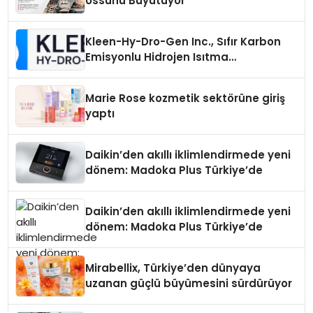
Üssünü Büyütüyor
Kleen-Hy-Dro-Gen Inc., Sıfır Karbon
Emisyonlu Hidrojen Isıtma
Teknolojisinde ISO ve TSSA
Düzenleyici Onaylarını Aldı
Marie Rose kozmetik sektörüne giriş
yaptı
Daikin’den akıllı iklimlendirmede yeni
dönem: Madoka Plus Türkiye’de
Daikin’den akıllı iklimlendirmede yeni
dönem: Madoka Plus Türkiye’de
Mirabellix, Türkiye’den dünyaya
uzanan güçlü büyümesini sürdürüyor