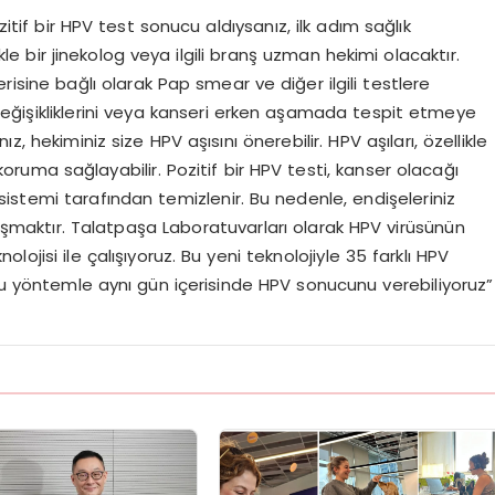
itif bir HPV test sonucu aldıysanız, ilk adım sağlık
ikle bir jinekolog veya ilgili branş uzman hekimi olacaktır.
erisine bağlı olarak Pap smear ve diğer ilgili testlere
e değişikliklerini veya kanseri erken aşamada tespit etmeye
, hekiminiz size HPV aşısını önerebilir. HPV aşıları, özellikle
ı koruma sağlayabilir. Pozitif bir HPV testi, kanser olacağı
istemi tarafından temizlenir. Bu nedenle, endişeleriniz
onuşmaktır. Talatpaşa Laboratuvarları olarak HPV virüsünün
ojisi ile çalışıyoruz. Bu yeni teknolojiyle 35 farklı HPV
 Bu yöntemle aynı gün içerisinde HPV sonucunu verebiliyoruz”