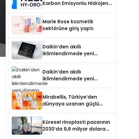
Karbon Emisyonlu Hidrojen
Isıtma Teknolojisinde ISO ve
TSSA Düzenleyici Onaylarını
Marie Rose kozmetik
Aldı
sektörüne giriş yaptı
Daikin’den akıllı
iklimlendirmede yeni
dönem: Madoka Plus
Türkiye’de
Daikin’den akıllı
iklimlendirmede yeni
dönem: Madoka Plus
Türkiye’de
Mirabellix, Türkiye’den
dünyaya uzanan güçlü
büyümesini sürdürüyor
Küresel rinoplasti pazarının
2030’da 9,6 milyar dolara
ulaşması bekleniyor