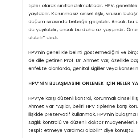
tipler olarak sınıflandırılmaktadır. HPV, genellik
yayılabilir. Korunmasız cinsel ilişki, virüsün bula
doğum sırasında bebeğe geçebilir. Ancak, bu d
da yayılabilir, ancak bu daha az yaygındır. Örn
olabilir” dedi.
HPV’nin genellikle belirti göstermediğini ve bir
de dile getiren Prof. Dr. Ahmet Var, özellikle bağı
enfekte olanlarda, genital siğiller veya kanserin
HPV’NİN BULAŞMASINI ÖNLEMEK İÇİN NELER YA
HPV’ye karşı düzenli kontrol, korunmalı cinsel İli
Ahmet Var: “Aşılar, belirli HPV tiplerine karşı 
ilişkide prezervatif kullanmak, HPV’nin bulaşma
sağlık kontrolü ve düzenli doktor muayeneleri, 
tespit etmeye yardımcı olabilir” diye konuştu.