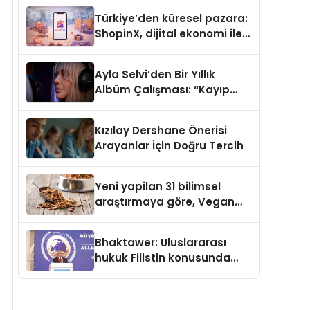
Türkiye’den küresel pazara:
ShopinX, dijital ekonomi ile
gerçek dünya alışverişini bir
araya getirmeyi hedefliyor
Ayla Selvi’den Bir Yıllık
Albüm Çalışması: “Kayıp
Kasetler 1” 31 Temmuz’da
Çıktı
Kızılay Dershane Önerisi
Arayanlar İçin Doğru Tercih
Yeni yapilan 31 bilimsel
araştırmaya göre, Vegan
Köpek Maması ve Vegan
Kedi Mamasının İyi
Bhaktawer: Uluslararası
Sindirildiğini Ortaya Koydu
hukuk Filistin konusunda
çifte standart uyguluyor