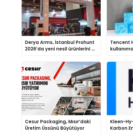
Derya Arms, İstanbul Prohunt
Tencent 
2026’da yeni nesil ürünlerini ve
kullanım
global marka vizyonunu
sergiledi
Cesur Packaging, Mısır’daki
Kleen-Hy-
Üretim Üssünü Büyütüyor
Karbon Em