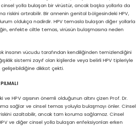
le cinsel yolla bulaşan bir virüstür, ancak başka yollarla da
şma riskini artırabilir. Bir annenin genital bölgesindeki HPV,
urum oldukça nadirdir. HPV temasla bulaşan diğer yollarla
eğin, enfekte ciltle temas, virüsün bulaşmasına neden
çok insanın vücudu tarafından kendiliğinden temizlendiğini
şıklık sistemi zayıf olan kişilerde veya belirli HPV tipleriyle
 gelişebildiğine dikkat çekti.
PILMALI
şki ve HPV aşısının önemli olduğunun altını çizen Prof. Dr.
koruma sağlar ve cinsel temas yoluyla bulaşmayı önler. Cinsel
 riskini azaltabilir, ancak tam koruma sağlamaz. Cinsel
HPV ve diğer cinsel yolla bulaşan enfeksiyonları erken