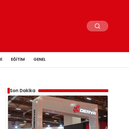
I
EĞITIM
GENEL
Son Dakika