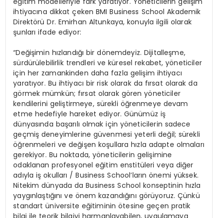
eğitim modelleriyle fark yaratıyor. Yöneticilerin gelişim
ihtiyacına dikkat çeken BMI Business School Akademik
Direktörü Dr. Emirhan Altunkaya, konuyla ilgili olarak
şunları ifade ediyor:
“Değişimin hızlandığı bir dönemdeyiz. Dijitalleşme,
sürdürülebilirlik trendleri ve küresel rekabet, yöneticiler
için her zamankinden daha fazla gelişim ihtiyacı
yaratıyor. Bu ihtiyacı bir risk olarak da fırsat olarak da
görmek mümkün; fırsat olarak gören yöneticiler
kendilerini geliştirmeye, sürekli öğrenmeye devam
etme hedefiyle hareket ediyor. Günümüz iş
dünyasında başarılı olmak için yöneticilerin sadece
geçmiş deneyimlerine güvenmesi yeterli değil; sürekli
öğrenmeleri ve değişen koşullara hızla adapte olmaları
gerekiyor. Bu noktada, yöneticilerin gelişimine
odaklanan profesyonel eğitim enstitüleri veya diğer
adıyla iş okulları / Business School’ların önemi yüksek.
Nitekim dünyada da Business School konseptinin hızla
yaygınlaştığını ve önem kazandığını görüyoruz. Çünkü
standart üniversite eğitiminin ötesine geçen pratik
bilgi ile teorik bilgiyi harmanlayabilen, uygulamaya