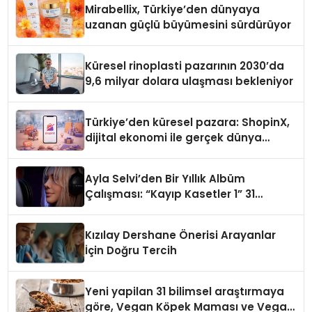
Mirabellix, Türkiye’den dünyaya
uzanan güçlü büyümesini sürdürüyor
Küresel rinoplasti pazarının 2030’da
9,6 milyar dolara ulaşması bekleniyor
Türkiye’den küresel pazara: ShopinX,
dijital ekonomi ile gerçek dünya
alışverişini bir araya getirmeyi
hedefliyor
Ayla Selvi’den Bir Yıllık Albüm
Çalışması: “Kayıp Kasetler 1” 31
Temmuz’da Çıktı
Kızılay Dershane Önerisi Arayanlar
İçin Doğru Tercih
Yeni yapilan 31 bilimsel araştırmaya
göre, Vegan Köpek Maması ve Vegan