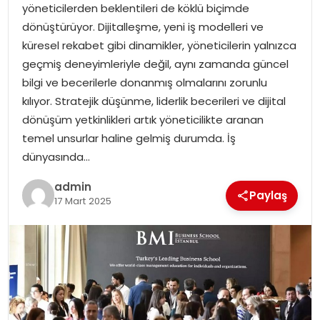
yöneticilerden beklentileri de köklü biçimde
dönüştürüyor. Dijitalleşme, yeni iş modelleri ve
TEKNOLOJI
küresel rekabet gibi dinamikler, yöneticilerin yalnızca
geçmiş deneyimleriyle değil, aynı zamanda güncel
EĞITIM
bilgi ve becerilerle donanmış olmalarını zorunlu
kılıyor. Stratejik düşünme, liderlik becerileri ve dijital
GENEL
dönüşüm yetkinlikleri artık yöneticilikte aranan
temel unsurlar haline gelmiş durumda. İş
dünyasında…
admin
Paylaş
17 Mart 2025