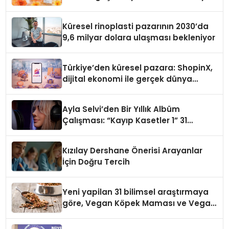
Küresel rinoplasti pazarının 2030’da
9,6 milyar dolara ulaşması bekleniyor
Türkiye’den küresel pazara: ShopinX,
dijital ekonomi ile gerçek dünya
alışverişini bir araya getirmeyi
hedefliyor
Ayla Selvi’den Bir Yıllık Albüm
Çalışması: “Kayıp Kasetler 1” 31
Temmuz’da Çıktı
Kızılay Dershane Önerisi Arayanlar
İçin Doğru Tercih
Yeni yapilan 31 bilimsel araştırmaya
göre, Vegan Köpek Maması ve Vegan
Kedi Mamasının İyi Sindirildiğini
Ortaya Koydu