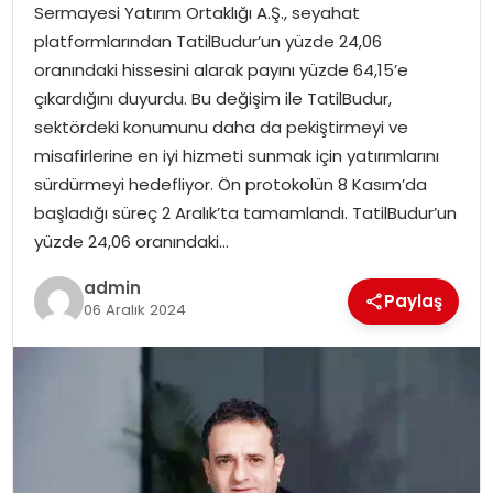
Sermayesi Yatırım Ortaklığı A.Ş., seyahat
platformlarından TatilBudur’un yüzde 24,06
TEKNOLOJI
oranındaki hissesini alarak payını yüzde 64,15’e
çıkardığını duyurdu. Bu değişim ile TatilBudur,
EĞITIM
sektördeki konumunu daha da pekiştirmeyi ve
misafirlerine en iyi hizmeti sunmak için yatırımlarını
GENEL
sürdürmeyi hedefliyor. Ön protokolün 8 Kasım’da
başladığı süreç 2 Aralık’ta tamamlandı. TatilBudur’un
yüzde 24,06 oranındaki…
admin
Paylaş
06 Aralık 2024