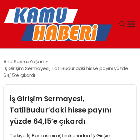
ANASAYFA
Ana Sayfa
Yaşam
İş Girişim Sermayesi, TatilBudur’daki hisse payını yüzde
YAŞAM
64,15’e çıkardı
GÜNCEL
İş Girişim Sermayesi,
MAGAZIN
TatilBudur’daki hisse payını
yüzde 64,15’e çıkardı
EKONOMI
Türkiye İş Bankası’nın iştiraklerinden İş Girişim
SPOR