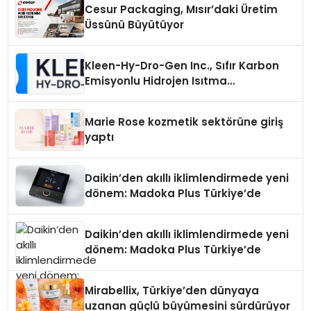
Cesur Packaging, Mısır’daki Üretim
Üssünü Büyütüyor
Kleen-Hy-Dro-Gen Inc., Sıfır Karbon
Emisyonlu Hidrojen Isıtma
Teknolojisinde ISO ve TSSA
Düzenleyici Onaylarını Aldı
Marie Rose kozmetik sektörüne giriş
yaptı
Daikin’den akıllı iklimlendirmede yeni
dönem: Madoka Plus Türkiye’de
Daikin’den akıllı iklimlendirmede yeni
dönem: Madoka Plus Türkiye’de
Mirabellix, Türkiye’den dünyaya
uzanan güçlü büyümesini sürdürüyor