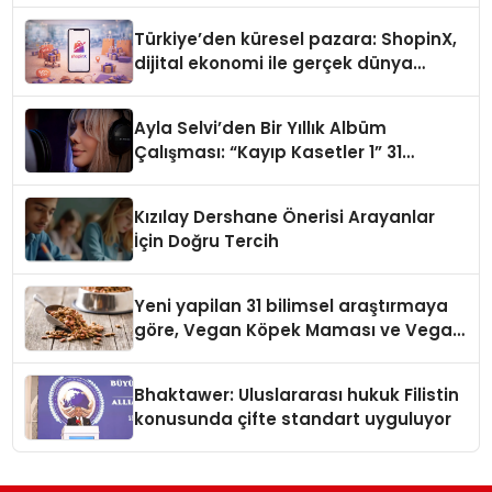
Türkiye’den küresel pazara: ShopinX,
dijital ekonomi ile gerçek dünya
alışverişini bir araya getirmeyi
hedefliyor
Ayla Selvi’den Bir Yıllık Albüm
Çalışması: “Kayıp Kasetler 1” 31
Temmuz’da Çıktı
Kızılay Dershane Önerisi Arayanlar
İçin Doğru Tercih
Yeni yapilan 31 bilimsel araştırmaya
göre, Vegan Köpek Maması ve Vegan
Kedi Mamasının İyi Sindirildiğini
Ortaya Koydu
Bhaktawer: Uluslararası hukuk Filistin
konusunda çifte standart uyguluyor