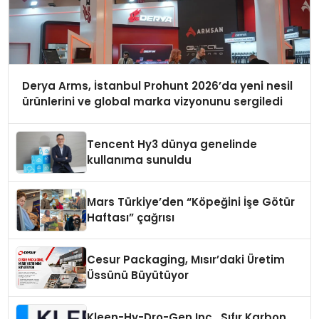
Derya Arms, İstanbul Prohunt 2026’da yeni nesil
ürünlerini ve global marka vizyonunu sergiledi
Tencent Hy3 dünya genelinde
kullanıma sunuldu
Mars Türkiye’den “Köpeğini İşe Götür
Haftası” çağrısı
Cesur Packaging, Mısır’daki Üretim
Üssünü Büyütüyor
Kleen-Hy-Dro-Gen Inc., Sıfır Karbon