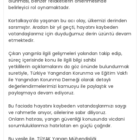
olunması, benzer felaketlerin önlenmesinde
belirleyici rol oynamaktadır.
Kartalkaya’da yaşanan bu acı olay, ülkemizi derinden
sarsmıştır. Aradan bir yıl geçti, hayatını kaybeden
vatandaşlarımız için duyduğumuz derin üzüntü devam
etmektedir.
Çıkan yangınla ilgili gelişmeleri yakından takip edip,
süreç içerisinde konu ile ilgili bilgi sahibi
yetkililerin açıklamalarını da göz önünde bulundurmak
suretiyle, Türkiye Yangından Korunma ve Eğitim Vakfı
ile Yangından Korunma Derneği olarak detaylı
değerlendirmelerimizi kamuoyu ile paylaştık ve
paylaşmaya devam ediyoruz.
Bu faciada hayatını kaybeden vatandaşlarımızı saygı
ve rahmetle anıyor, ailelerine sabır diliyoruz.
Onların hatırası, yangın güvenliği konusunda vicdani
sorumluluklarımızı hatırlatan en güçlü çağrıdır.
Bu vesile ile,
TÜYAK Yangın Mühendisliği