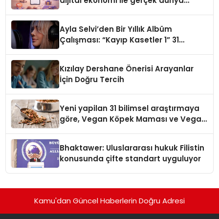
dijital ekonomi ile gerçek dünya
alışverişini bir araya getirmeyi
hedefliyor
Ayla Selvi’den Bir Yıllık Albüm
Çalışması: “Kayıp Kasetler 1” 31
Temmuz’da Çıktı
Kızılay Dershane Önerisi Arayanlar
İçin Doğru Tercih
Yeni yapilan 31 bilimsel araştırmaya
göre, Vegan Köpek Maması ve Vegan
Kedi Mamasının İyi Sindirildiğini
Ortaya Koydu
Bhaktawer: Uluslararası hukuk Filistin
konusunda çifte standart uyguluyor
Kamu'dan Güncel Haberlerin Doğru Adresi