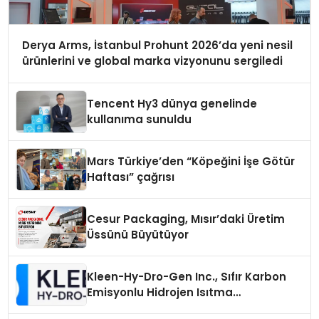
Derya Arms, İstanbul Prohunt 2026’da yeni nesil
ürünlerini ve global marka vizyonunu sergiledi
Tencent Hy3 dünya genelinde
kullanıma sunuldu
Mars Türkiye’den “Köpeğini İşe Götür
Haftası” çağrısı
Cesur Packaging, Mısır’daki Üretim
Üssünü Büyütüyor
Kleen-Hy-Dro-Gen Inc., Sıfır Karbon
Emisyonlu Hidrojen Isıtma
Teknolojisinde ISO ve TSSA