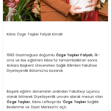
Kıbrıs Özge Taşker Falyalı Kimdir
1983 Gazimağusa doğumlu
Ö
zge Taşker Falyalı
, İlk-
orta ve lise eğitimini Kıbrıs’ta tamamladıktan sonra
Ankara Başkent Üniversitesi Sağlık Bilimleri Fakültesi
Diyetisyenlik Bölümü’nü kazandı.
Başarılı eğitim döneminin ardından Fakülteyi üçüncü
olarak bitirerek Diyetisyenlik unvanı alarak mezun olan
Özge Taşker
, Kıbrıs Lefkoşa’da ‘
Ö
zge Taş
ker
Sağlıklı
Beslenme ve Diyet Merkezi’ni açtı.