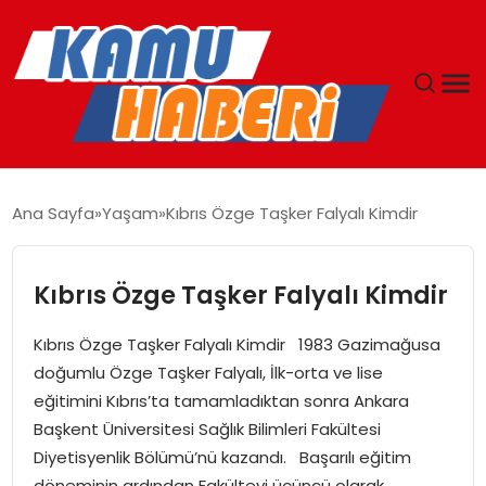
ANASAYFA
Ana Sayfa
Yaşam
Kıbrıs Özge Taşker Falyalı Kimdir
YAŞAM
Kıbrıs Özge Taşker Falyalı Kimdir
GÜNCEL
Kıbrıs Özge Taşker Falyalı Kimdir 1983 Gazimağusa
MAGAZIN
doğumlu Özge Taşker Falyalı, İlk-orta ve lise
eğitimini Kıbrıs’ta tamamladıktan sonra Ankara
EKONOMI
Başkent Üniversitesi Sağlık Bilimleri Fakültesi
Diyetisyenlik Bölümü’nü kazandı. Başarılı eğitim
SPOR
döneminin ardından Fakülteyi üçüncü olarak