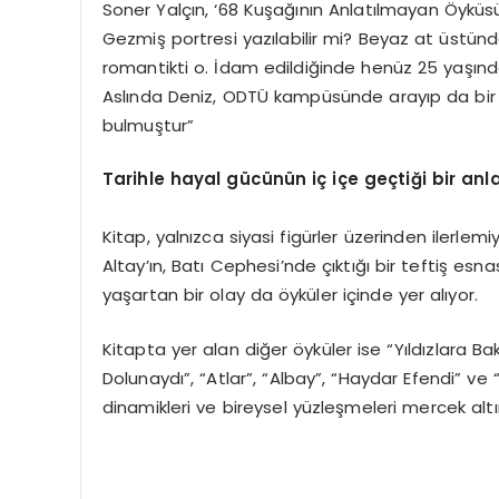
Soner Yalçın, ‘68 Kuşağının Anlatılmayan Öyküs
Gezmiş portresi yazılabilir mi? Beyaz at üstü
romantikti o. İdam edildiğinde henüz 25 yaşın
Aslında Deniz, ODTÜ kampüsünde arayıp da bir a
bulmuştur”
Tarihle hayal gücünün iç içe geçtiği bir anla
Kitap, yalnızca siyasi figürler üzerinden ilerle
Altay’ın, Batı Cephesi’nde çıktığı bir teftiş esna
yaşartan bir olay da öyküler içinde yer alıyor.
Kitapta yer alan diğer öyküler ise “Yıldızlara 
Dolunaydı”, “Atlar”, “Albay”, “Haydar Efendi” ve “
dinamikleri ve bireysel yüzleşmeleri mercek altı