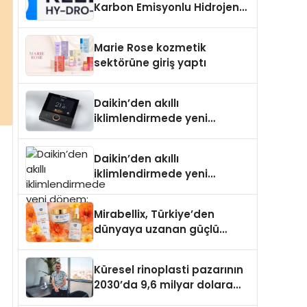
Karbon Emisyonlu Hidrojen
Isıtma Teknolojisinde ISO ve
TSSA Düzenleyici Onaylarını
Marie Rose kozmetik
Aldı
sektörüne giriş yaptı
Daikin’den akıllı
iklimlendirmede yeni
dönem: Madoka Plus
Türkiye’de
Daikin’den akıllı
iklimlendirmede yeni
dönem: Madoka Plus
Türkiye’de
Mirabellix, Türkiye’den
dünyaya uzanan güçlü
büyümesini sürdürüyor
Küresel rinoplasti pazarının
2030’da 9,6 milyar dolara
ulaşması bekleniyor