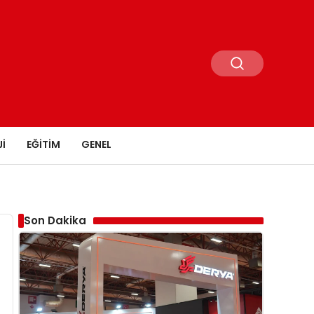
I
EĞITIM
GENEL
Son Dakika