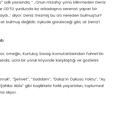
ü” adlı yazısında, “…Onun mizahçı yönü bilinmeden Deniz
nde ODTÜ yurdunda kız arkadaşına serenat yapan bir
daydı…’ diyor. Deniz Gezmiş bu atı nereden bulmuştur?
t bulmuş değildir; öyküde görüleceği gibi, at Deniz’i
tı
miyor; örneğin, Kurtuluş Savaşı komutanlarından Fahrettin
sında, ücra bir yörük köyünde karşılaştığı ve gözlerini
Bakmak”, “Şehvet”, “Saddam”, “Dalaz’ın Öyküsü Yoktu”, “Ay
Şahika Abla” gibi başlıklarla farklı yaşantıları, toplumsal
na alıyor.