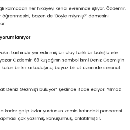
ğlı kalmadan her hikâyeyi kendi evreninde işliyor. Özdemir,
er öğrenmesini, bazen de ‘Böyle miymiş?’ demesini
or.
 yorumlanıyor
kın tarihinde yer edinmiş bir olay farklı bir bakışla ele
 yazar Özdemir, 68 kuşağının sembol ismi Deniz Gezmiş’in
kalan bir kız arkadaşına, beyaz bir at üzerinde serenat
at Deniz Gezmiş’i buluyor” şeklinde ifade ediyor. Yılmaz
ına kadar gelip kızlar yurdunun zemin katındaki penceresi
pması çok yazılmış, konuşulmuş, anlatılmıştır.