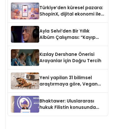
Türkiye’den küresel pazara:
ShopinX, dijital ekonomi ile
gerçek dünya alışverişini bir
araya getirmeyi hedefliyor
Ayla Selvi’den Bir Yıllık
Albüm Çalışması: “Kayıp
Kasetler 1” 31 Temmuz’da
Çıktı
Kızılay Dershane Önerisi
Arayanlar İçin Doğru Tercih
Yeni yapilan 31 bilimsel
araştırmaya göre, Vegan
Köpek Maması ve Vegan
Kedi Mamasının İyi
Bhaktawer: Uluslararası
Sindirildiğini Ortaya Koydu
hukuk Filistin konusunda
çifte standart uyguluyor