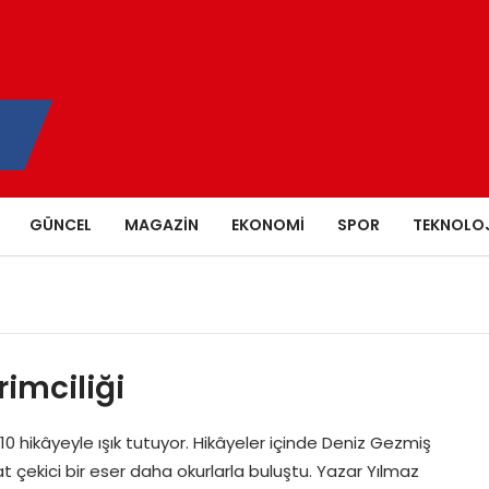
GÜNCEL
MAGAZIN
EKONOMI
SPOR
TEKNOLOJ
imciliği
10 hikâyeyle ışık tutuyor. Hikâyeler içinde Deniz Gezmiş
kat çekici bir eser daha okurlarla buluştu. Yazar Yılmaz