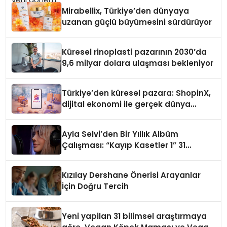
Mirabellix, Türkiye’den dünyaya
uzanan güçlü büyümesini sürdürüyor
Küresel rinoplasti pazarının 2030’da
9,6 milyar dolara ulaşması bekleniyor
Türkiye’den küresel pazara: ShopinX,
dijital ekonomi ile gerçek dünya
alışverişini bir araya getirmeyi
hedefliyor
Ayla Selvi’den Bir Yıllık Albüm
Çalışması: “Kayıp Kasetler 1” 31
Temmuz’da Çıktı
Kızılay Dershane Önerisi Arayanlar
İçin Doğru Tercih
Yeni yapilan 31 bilimsel araştırmaya