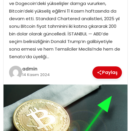
ve Dogecoin’deki yükselişler damga vururken,
Bitcoin’deki yükseliş eğilimi 11 Kasım haftasında da
TEKNOLOJI
devam etti. Standard Chartered analistleri, 2025 yıl
sonu Bitcoin fiyat tahminini iki katına çıkararak 200
EĞITIM
bin dolar olarak güncelledi. İSTANBUL — ABD’de
seçim belirsizliğinin Donald Trump’ın galibiyetiyle
GENEL
sona ermesi ve hem Temsilciler Meclisi’nde hem de
Senato’da üyeliği…
admin
Paylaş
14 Kasım 2024