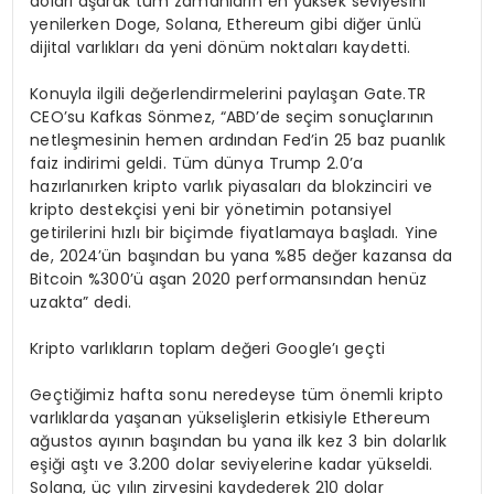
doları aşarak tüm zamanların en yüksek seviyesini
yenilerken Doge, Solana, Ethereum gibi diğer ünlü
dijital varlıkları da yeni dönüm noktaları kaydetti.
Konuyla ilgili değerlendirmelerini paylaşan Gate.TR
CEO’su Kafkas Sönmez, “ABD’de seçim sonuçlarının
netleşmesinin hemen ardından Fed’in 25 baz puanlık
faiz indirimi geldi. Tüm dünya Trump 2.0’a
hazırlanırken kripto varlık piyasaları da blokzinciri ve
kripto destekçisi yeni bir yönetimin potansiyel
getirilerini hızlı bir biçimde fiyatlamaya başladı. Yine
de, 2024’ün başından bu yana %85 değer kazansa da
Bitcoin %300’ü aşan 2020 performansından henüz
uzakta” dedi.
Kripto varlıkların toplam değeri Google’ı geçti
Geçtiğimiz hafta sonu neredeyse tüm önemli kripto
varlıklarda yaşanan yükselişlerin etkisiyle Ethereum
ağustos ayının başından bu yana ilk kez 3 bin dolarlık
eşiği aştı ve 3.200 dolar seviyelerine kadar yükseldi.
Solana, üç yılın zirvesini kaydederek 210 dolar