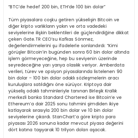
“BTC’de hedef 200 bin, ETH’de 100 bin dolar”
Tüm piyasalara coşku getiren yükselişin Bitcoin ve
diğer kripto varlıkların yakın ve orta vadedeki
seviyelerine ilişkin beklentileri de güçlendirdiğine dikkat
çeken Gate.TR CEO’su Kafkas Sönmez,
değerlendirmelerini şu ifadelerle sonlandırdı: “Kimi
görüşler Bitcoin’in bugünden sonra 60 bin dolar altında
işlem görmeyeceğine, hep bu seviyenin üzerinde
seyredeceğine yarı yarıya olasılık veriyor. Amberdata
verileri, türev ve opsiyon piyasalarında listelenen 90
bin dolar – 100 bin dolar odaklı sözleşmelerin aracı
kuruluşlara satıldığını öne sürüyor. Kriptoya dair
yükseliş odaklı tahminleriyle tanınan Birleşik Krallık
merkezli banka Standard Chartered ise Bitcoin’e ve
Ethereum’a dair 2025 sonu tahmini şimdiden ikiye
katlayarak sırasıyla 200 bin dolar ve 10 bin dolar
seviyelerine çıkardı. StanChart’a göre kripto para
piyasası 2026 sonuna kadar mevcut piyasa değerini
dört katına taşıyarak 10 trilyon doları aşacak.