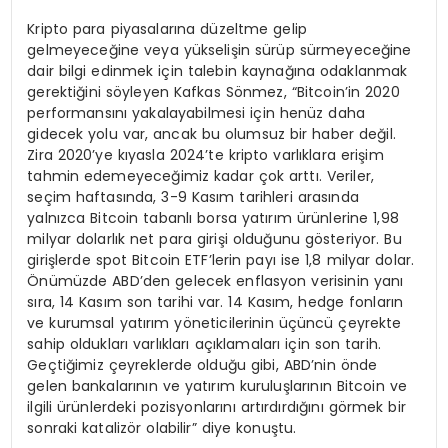
Kripto para piyasalarına düzeltme gelip
gelmeyeceğine veya yükselişin sürüp sürmeyeceğine
dair bilgi edinmek için talebin kaynağına odaklanmak
gerektiğini söyleyen Kafkas Sönmez, “Bitcoin’in 2020
performansını yakalayabilmesi için henüz daha
gidecek yolu var, ancak bu olumsuz bir haber değil.
Zira 2020’ye kıyasla 2024’te kripto varlıklara erişim
tahmin edemeyeceğimiz kadar çok arttı. Veriler,
seçim haftasında, 3-9 Kasım tarihleri arasında
yalnızca Bitcoin tabanlı borsa yatırım ürünlerine 1,98
milyar dolarlık net para girişi olduğunu gösteriyor. Bu
girişlerde spot Bitcoin ETF’lerin payı ise 1,8 milyar dolar.
Önümüzde ABD’den gelecek enflasyon verisinin yanı
sıra, 14 Kasım son tarihi var. 14 Kasım, hedge fonların
ve kurumsal yatırım yöneticilerinin üçüncü çeyrekte
sahip oldukları varlıkları açıklamaları için son tarih.
Geçtiğimiz çeyreklerde olduğu gibi, ABD’nin önde
gelen bankalarının ve yatırım kuruluşlarının Bitcoin ve
ilgili ürünlerdeki pozisyonlarını artırdırdığını görmek bir
sonraki katalizör olabilir” diye konuştu.