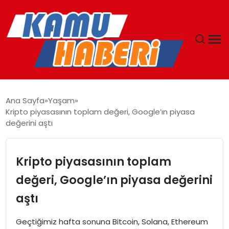
ANASAYFA
Ana Sayfa
Yaşam
Kripto piyasasının toplam değeri, Google’ın piyasa
YAŞAM
değerini aştı
GÜNCEL
Kripto piyasasının toplam
MAGAZIN
değeri, Google’ın piyasa değerini
aştı
EKONOMI
Geçtiğimiz hafta sonuna Bitcoin, Solana, Ethereum
SPOR