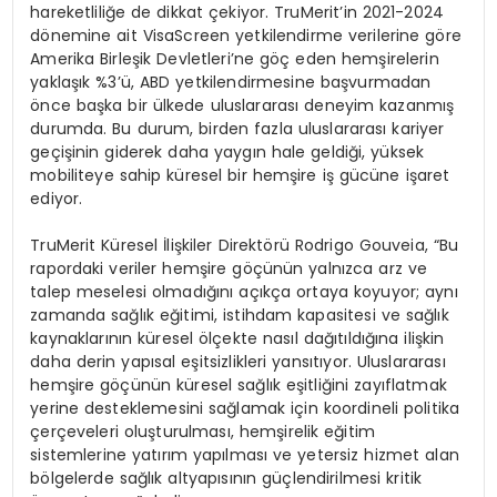
hareketliliğe de dikkat çekiyor. TruMerit’in 2021-2024
dönemine ait VisaScreen yetkilendirme verilerine göre
Amerika Birleşik Devletleri’ne göç eden hemşirelerin
yaklaşık %3’ü, ABD yetkilendirmesine başvurmadan
önce başka bir ülkede uluslararası deneyim kazanmış
durumda. Bu durum, birden fazla uluslararası kariyer
geçişinin giderek daha yaygın hale geldiği, yüksek
mobiliteye sahip küresel bir hemşire iş gücüne işaret
ediyor.
TruMerit Küresel İlişkiler Direktörü Rodrigo Gouveia, “Bu
rapordaki veriler hemşire göçünün yalnızca arz ve
talep meselesi olmadığını açıkça ortaya koyuyor; aynı
zamanda sağlık eğitimi, istihdam kapasitesi ve sağlık
kaynaklarının küresel ölçekte nasıl dağıtıldığına ilişkin
daha derin yapısal eşitsizlikleri yansıtıyor. Uluslararası
hemşire göçünün küresel sağlık eşitliğini zayıflatmak
yerine desteklemesini sağlamak için koordineli politika
çerçeveleri oluşturulması, hemşirelik eğitim
sistemlerine yatırım yapılması ve yetersiz hizmet alan
bölgelerde sağlık altyapısının güçlendirilmesi kritik