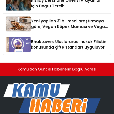
Kızılay Dershane Önerisi Arayanlar
İçin Doğru Tercih
Yeni yapilan 31 bilimsel araştırmaya
göre, Vegan Köpek Maması ve Vegan
Kedi Mamasının İyi Sindirildiğini
Ortaya Koydu
Bhaktawer: Uluslararası hukuk Filistin
konusunda çifte standart uyguluyor
Kamu'dan Güncel Haberlerin Doğru Adresi