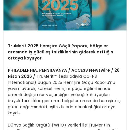
TruMerit 2025 Hem
ş
ire G
öçü Raporu, b
ö
lgeler
arasında iş gücü eşitsizliklerinin giderek arttığını
ortaya koyuyor.
PHILADELPHIA, P
ENSILVANYA
/ ACCESS Newswire / 28
Nisan 2026 /
TruMerit™ (eski adıyla CGFNS
International) bugün 2025 Hemşire Göçü Raporu’nu
yayımlayarak, küresel hemşire göçü eğilimlerinde
önemli değişimler yaşandığını ve sağlık ihtiyaçları
büyük farklılıklar gösteren bölgeler arasında hemşire iş
gücü dağılımındaki eşitsizliklerin derinleştiğini ortaya
koydu.
Dünya Sağlık Örgütü (WHO) verileri ile TruMerit’in