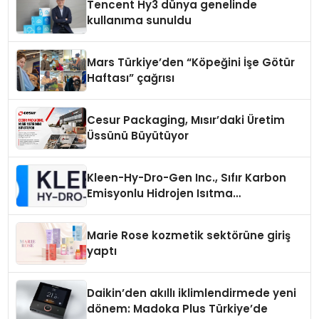
Tencent Hy3 dünya genelinde
kullanıma sunuldu
Mars Türkiye’den “Köpeğini İşe Götür
Haftası” çağrısı
Cesur Packaging, Mısır’daki Üretim
Üssünü Büyütüyor
Kleen-Hy-Dro-Gen Inc., Sıfır Karbon
Emisyonlu Hidrojen Isıtma
Teknolojisinde ISO ve TSSA
Düzenleyici Onaylarını Aldı
Marie Rose kozmetik sektörüne giriş
yaptı
Daikin’den akıllı iklimlendirmede yeni
dönem: Madoka Plus Türkiye’de