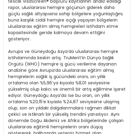
tescilli VisaScreen® başvuru kayıtlarının analiz edildiği
rapor, uluslararası hemşire göçünün giderek daha
güçlü sağlık altyapısına sahip bölgelere yoğunlaştığını;
buna karşılık ciddi hemşire açığı yaşayan bölgelerin
uluslararası eğitim almış hemşireleri istihdam etme
kapasitesinde geride kalmaya devam ettiğini
gösteriyor.
Avrupa ve Güneydoğu Asya’da uluslararası hemşire
istihdamında keskin artış. TruMerit’in Dünya Sağlık
Örgütü (WHO) hemşire iş gücü verilerine dayanan
analizine göre Avrupa’da uluslararası eğitim almış
hemşirelerin sağlık iş gücündeki oranı, on yıllık
ortalama olan %5,96’ya kıyasla %8,01 seviyesine
yükselmiş olup kalıcı ve önemli bir artış eğilimine işaret
ediyor. Güneydoğu Asya’da ise bu oran, on yıllık
ortalama %20,15’e kıyasla %24,87 seviyesine ulaşmış
olup, son on yıldaki dalgalanmalara rağmen dikkat
çekici ve istikrarlı bir yükseliş trendini yansıtıyor. Aynı
dönemde Doğu Akdeniz ve Afrika bölgelerinde çalışan
uluslararası eğitimli hemşirelerin oranı düşüş
göstererek, halihazırda yetersiz hizmet alan