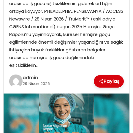
arasında iş gücü eşitsizliklerinin giderek arttığını
ortaya koyuyor. PHILADELPHIA, PENSILVANYA / ACCESS
TEKNOLOJI
Newswire / 28 Nisan 2026 / TruMerit™ (eski adıyla
CGFNS International) bugün 2025 Hemşire Göçü
EĞITIM
Raporu’nu yayımlayarak, küresel hemşire göçü
eğilimlerinde önemli değişimler yaşandığını ve sağlık
GENEL
ihtiyaçları büyük farklılıklar gösteren bölgeler
arasında hemşire iş gücü dağılımındaki
eşitsizliklerin…
admin
Paylaş
29 Nisan 2026