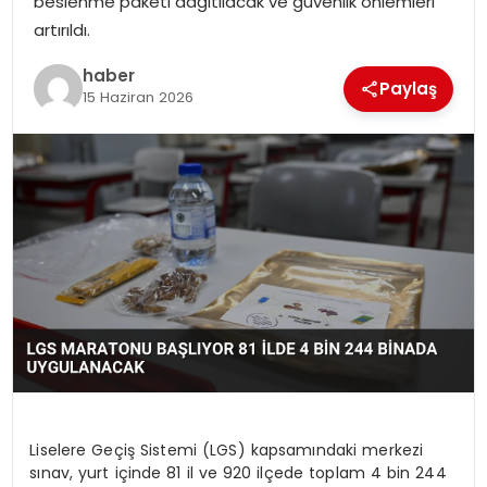
beslenme paketi dağıtılacak ve güvenlik önlemleri
artırıldı.
TEKNOLOJI
haber
Paylaş
15 Haziran 2026
EĞITIM
GENEL
Liselere Geçiş Sistemi (LGS) kapsamındaki merkezi
sınav, yurt içinde 81 il ve 920 ilçede toplam 4 bin 244