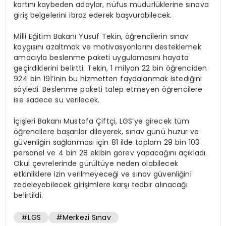
kartını kaybeden adaylar, nüfus müdürlüklerine sınava
giriş belgelerini ibraz ederek başvurabilecek.
Milli Eğitim Bakanı Yusuf Tekin, öğrencilerin sınav
kaygısını azaltmak ve motivasyonlarını desteklemek
amacıyla beslenme paketi uygulamasını hayata
geçirdiklerini belirtti. Tekin, 1 milyon 22 bin öğrenciden
924 bin 191’inin bu hizmetten faydalanmak istediğini
söyledi. Beslenme paketi talep etmeyen öğrencilere
ise sadece su verilecek.
İçişleri Bakanı Mustafa Çiftçi, LGS’ye girecek tüm
öğrencilere başarılar dileyerek, sınav günü huzur ve
güvenliğin sağlanması için 81 ilde toplam 29 bin 103
personel ve 4 bin 28 ekibin görev yapacağını açıkladı.
Okul çevrelerinde gürültüye neden olabilecek
etkinliklere izin verilmeyeceği ve sınav güvenliğini
zedeleyebilecek girişimlere karşı tedbir alınacağı
belirtildi.
#LGS
#Merkezi Sınav