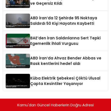
ve Geçersiz Kıldı
ABD İran’da 12 Şehirde 95 Noktaya
Saldırdı 50 Kişi Hayatını Kaybetti
BAE’den İran Saldırılarına Sert Tepki
Egemenlik İhlali Vurgusu
ABD İran’da Ahvaz Bender Abbas ve
Rask kentlerini hedef aldı
Küba Elektrik Şebekesi Çöktü Ulusal
Çapta Kesintiler Yaşanıyor
Kamu'dan Güncel Haberlerin Doğru Adresi