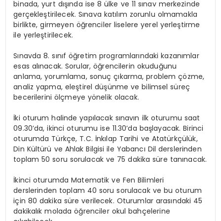
binada, yurt dışında ise 8 ülke ve 11 sınav merkezinde
gerçekleştirilecek. Sınava katılım zorunlu olmamakla
birlikte, girmeyen öğrenciler liselere yerel yerleştirme
ile yerleştirilecek.
Sınavda 8. sınıf öğretim programlarındaki kazanımlar
esas alınacak. Sorular, öğrencilerin okuduğunu
anlama, yorumlama, sonuç çıkarma, problem çözme,
analiz yapma, eleştirel düşünme ve bilimsel süreç
becerilerini ölçmeye yönelik olacak.
İki oturum halinde yapılacak sınavın ilk oturumu saat
09.30’da, ikinci oturumu ise 11.30’da başlayacak. Birinci
oturumda Türkçe, T.C. İnkılap Tarihi ve Atatürkçülük,
Din Kültürü ve Ahlak Bilgisi ile Yabancı Dil derslerinden
toplam 50 soru sorulacak ve 75 dakika süre tanınacak.
İkinci oturumda Matematik ve Fen Bilimleri
derslerinden toplam 40 soru sorulacak ve bu oturum
için 80 dakika süre verilecek. Oturumlar arasındaki 45
dakikalık molada öğrenciler okul bahçelerine