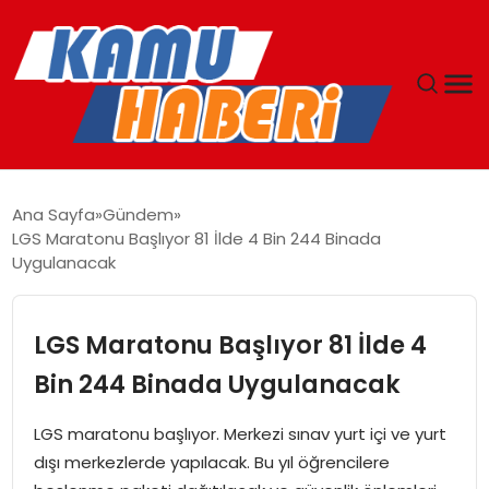
ANASAYFA
Ana Sayfa
Gündem
LGS Maratonu Başlıyor 81 İlde 4 Bin 244 Binada
YAŞAM
Uygulanacak
GÜNCEL
LGS Maratonu Başlıyor 81 İlde 4
MAGAZIN
Bin 244 Binada Uygulanacak
EKONOMI
LGS maratonu başlıyor. Merkezi sınav yurt içi ve yurt
dışı merkezlerde yapılacak. Bu yıl öğrencilere
SPOR