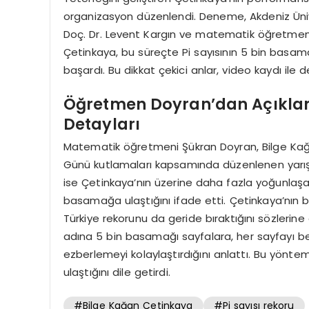
organizasyon düzenlendi. Deneme, Akdeniz Üni
Doç. Dr. Levent Kargın ve matematik öğretmeni 
Çetinkaya, bu süreçte Pi sayısının 5 bin basam
başardı. Bu dikkat çekici anlar, video kaydı ile 
Öğretmen Doyran’dan Açıklam
Detayları
Matematik öğretmeni Şükran Doyran, Bilge Kağa
Günü kutlamaları kapsamında düzenlenen yarışm
ise Çetinkaya’nın üzerine daha fazla yoğunlaşara
basamağa ulaştığını ifade etti. Çetinkaya’nın
Türkiye rekorunu da geride bıraktığını sözlerine
adına 5 bin basamağı sayfalara, her sayfayı beli
ezberlemeyi kolaylaştırdığını anlattı. Bu yönt
ulaştığını dile getirdi.
#Bilge Kağan Çetinkaya
#Pi sayısı rekoru