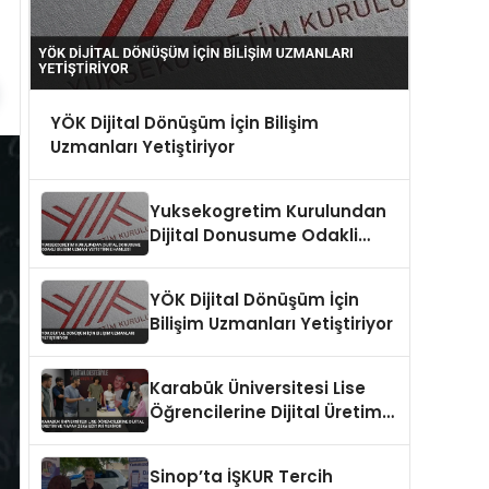
YÖK Dijital Dönüşüm İçin Bilişim
Uzmanları Yetiştiriyor
Yuksekogretim Kurulundan
Dijital Donusume Odakli
Bilisim Uzmani Yetistirme
Hamlesi
YÖK Dijital Dönüşüm İçin
Bilişim Uzmanları Yetiştiriyor
Karabük Üniversitesi Lise
Öğrencilerine Dijital Üretim
ve Yapay Zeka Eğitimi
Veriyor
Sinop’ta İŞKUR Tercih