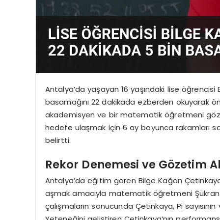
Antalya’da yaşayan 16 yaşındaki lise öğrencisi B
basamağını 22 dakikada ezberden okuyarak öneml
akademisyen ve bir matematik öğretmeni göze
hedefe ulaşmak için 6 ay boyunca rakamları sayfa
belirtti.
Rekor Denemesi ve Gözetim A
Antalya’da eğitim gören Bilge Kağan Çetinkaya
aşmak amacıyla matematik öğretmeni Şükran Do
çalışmaların sonucunda Çetinkaya, Pi sayısının 
Yeteneğini geliştiren Çetinkaya’nın performans