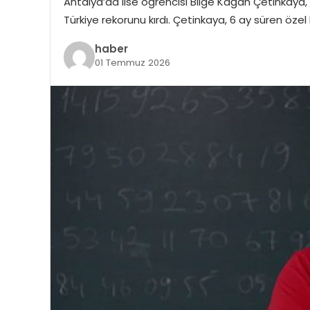
Antalya’da lise öğrencisi Bilge Kağan Çetinkaya,
Türkiye rekorunu kırdı. Çetinkaya, 6 ay süren özel 
haber
01 Temmuz 2026