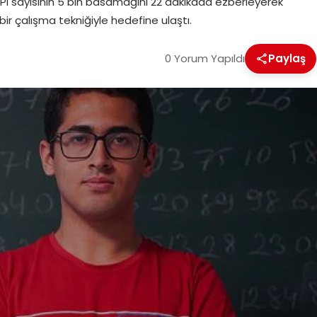
 Pi sayısının 5 bin basamağını 22 dakikada ezberleyerek
bir çalışma tekniğiyle hedefine ulaştı.
0 Yorum Yapıldı
Paylaş