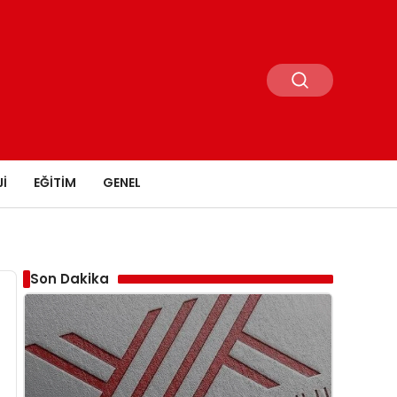
I
EĞITIM
GENEL
Son Dakika