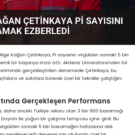
ilge Kağan Çetinkaya, Pi sayısının virgülden sonraki 5 bin
i bir başarıya imza attı. Akdeniz Üniversitesi’nden bir
timinde gerçekleştirilen denemede Çetinkaya, bu
lara ve satırlara bölerek özel bir teknikle çalıştığını
ltında Gerçekleşen Performans
, daha önceki Türkiye rekoru olan 3 bin 600 basamağı
yran ile yoğun bir çalışma temposu içine girdi. Bu
virgülden sonraki 5 bin basamağını hafızasına aldı.
ını sergileyeceği deneme için okulunda özel bir