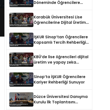
Döneminde Öğrencilere
Rehberlik Ediyor
Karabük Üniversitesi Lise
Öğrencilerine Dijital Üretim
ve Yapay Zeka Eğitimi
Veriyor
İŞKUR Sinop’tan Öğrencilere
Kapsamlı Tercih Rehberliği
Desteği
KBÜ’de lise öğrencileri dijital
üretim ve yapay zeka
eğitimi alıyor
Sinop’ta İŞKUR Öğrencilere
Kariyer Rehberliği Sunuyor
Düzce Üniversitesi Danışma
Kurulu İlk Toplantısını
Tamamladı