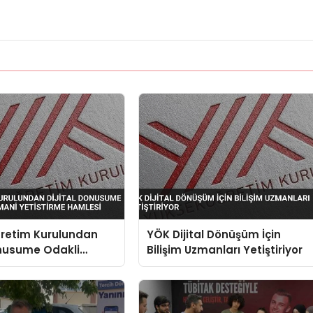
retim Kurulundan
YÖK Dijital Dönüşüm İçin
onusume Odakli
Bilişim Uzmanları Yetiştiriyor
zmani Yetistirme