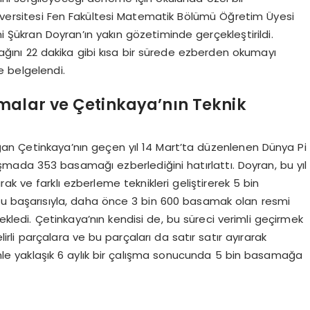
versitesi Fen Fakültesi Matematik Bölümü Öğretim Üyesi
Şükran Doyran’ın yakın gözetiminde gerçekleştirildi.
ağını 22 dakika gibi kısa bir sürede ezberden okumayı
de belgelendi.
alar ve Çetinkaya’nın Teknik
n Çetinkaya’nın geçen yıl 14 Mart’ta düzenlenen Dünya Pi
ada 353 basamağı ezberlediğini hatırlattı. Doyran, bu yıl
k ve farklı ezberleme teknikleri geliştirerek 5 bin
 bu başarısıyla, daha önce 3 bin 600 basamak olan resmi
 ekledi. Çetinkaya’nın kendisi de, bu süreci verimli geçirmek
rli parçalara ve bu parçaları da satır satır ayırarak
emle yaklaşık 6 aylık bir çalışma sonucunda 5 bin basamağa