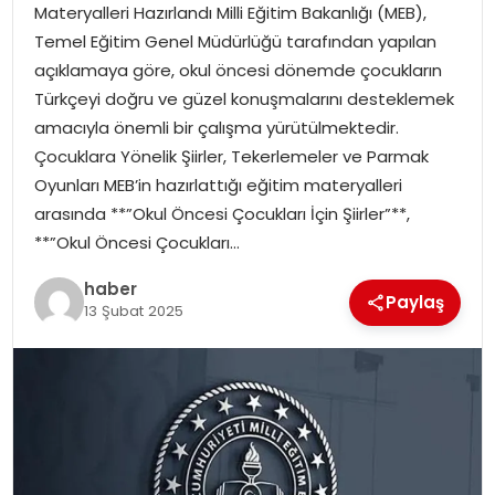
Materyalleri Hazırlandı Milli Eğitim Bakanlığı (MEB),
Temel Eğitim Genel Müdürlüğü tarafından yapılan
TEKNOLOJI
açıklamaya göre, okul öncesi dönemde çocukların
Türkçeyi doğru ve güzel konuşmalarını desteklemek
EĞITIM
amacıyla önemli bir çalışma yürütülmektedir.
Çocuklara Yönelik Şiirler, Tekerlemeler ve Parmak
GENEL
Oyunları MEB’in hazırlattığı eğitim materyalleri
arasında **”Okul Öncesi Çocukları İçin Şiirler”**,
**”Okul Öncesi Çocukları…
haber
Paylaş
13 Şubat 2025