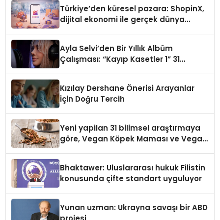
Türkiye’den küresel pazara: ShopinX,
dijital ekonomi ile gerçek dünya
alışverişini bir araya getirmeyi
hedefliyor
Ayla Selvi’den Bir Yıllık Albüm
Çalışması: “Kayıp Kasetler 1” 31
Temmuz’da Çıktı
Kızılay Dershane Önerisi Arayanlar
İçin Doğru Tercih
Yeni yapilan 31 bilimsel araştırmaya
göre, Vegan Köpek Maması ve Vegan
Kedi Mamasının İyi Sindirildiğini
Ortaya Koydu
Bhaktawer: Uluslararası hukuk Filistin
konusunda çifte standart uyguluyor
Yunan uzman: Ukrayna savaşı bir ABD
projesi