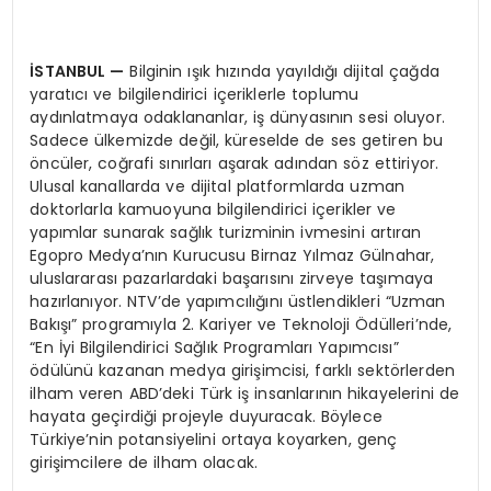
İSTANBUL
—
Bilginin ışık hızında yayıldığı dijital çağda
yaratıcı ve bilgilendirici içeriklerle toplumu
aydınlatmaya odaklananlar, iş dünyasının sesi oluyor.
Sadece ülkemizde değil, küreselde de ses getiren bu
öncüler, coğrafi sınırları aşarak adından söz ettiriyor.
Ulusal kanallarda ve dijital platformlarda uzman
doktorlarla kamuoyuna bilgilendirici içerikler ve
yapımlar sunarak sağlık turizminin ivmesini artıran
Egopro Medya’nın Kurucusu Birnaz Yılmaz Gülnahar,
uluslararası pazarlardaki başarısını zirveye taşımaya
hazırlanıyor. NTV’de yapımcılığını üstlendikleri “Uzman
Bakışı” programıyla 2. Kariyer ve Teknoloji Ödülleri’nde,
“En İyi Bilgilendirici Sağlık Programları Yapımcısı”
ödülünü kazanan medya girişimcisi, farklı sektörlerden
ilham veren ABD’deki Türk iş insanlarının hikayelerini de
hayata geçirdiği projeyle duyuracak. Böylece
Türkiye’nin potansiyelini ortaya koyarken, genç
girişimcilere de ilham olacak.