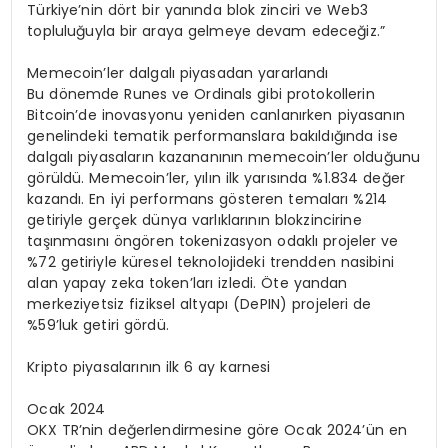
Türkiye’nin dört bir yanında blok zinciri ve Web3
topluluğuyla bir araya gelmeye devam edeceğiz.”
Memecoin’ler dalgalı piyasadan yararlandı
Bu dönemde Runes ve Ordinals gibi protokollerin
Bitcoin’de inovasyonu yeniden canlanırken piyasanın
genelindeki tematik performanslara bakıldığında ise
dalgalı piyasaların kazananının memecoin’ler olduğunu
görüldü. Memecoin’ler, yılın ilk yarısında %1.834 değer
kazandı. En iyi performans gösteren temaları %214
getiriyle gerçek dünya varlıklarının blokzincirine
taşınmasını öngören tokenizasyon odaklı projeler ve
%72 getiriyle küresel teknolojideki trendden nasibini
alan yapay zeka token’ları izledi. Öte yandan
merkeziyetsiz fiziksel altyapı (DePIN) projeleri de
%59’luk getiri gördü.
Kripto piyasalarının ilk 6 ay karnesi
Ocak 2024
OKX TR’nin değerlendirmesine göre Ocak 2024’ün en