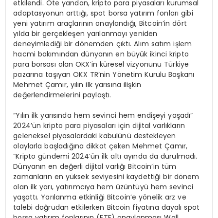
etkilendi. Öte yandan, kripto para piyasaları kurumsal
adaptasyonun arttığı, spot borsa yatırım fonları gibi
yeni yatırım araçlarının onaylandığı, Bitcoin’in dört
yılda bir gerçekleşen yarılanmayı yeniden
deneyimlediği bir dönemden çıktı. Alım satım işlem
hacmi bakımından dünyanın en büyük ikinci kripto
para borsası olan OKX’in küresel vizyonunu Türkiye
pazarına taşıyan OKX TR’nin Yönetim Kurulu Başkanı
Mehmet Çamır, yılın ilk yarısına ilişkin
değerlendirmelerini paylaştı.
“Yılın ilk yarısında hem sevinci hem endişeyi yaşadı”
2024’ün kripto para piyasaları için dijital varlıkların
geleneksel piyasalardaki kabulünü destekleyen
olaylarla başladığına dikkat çeken Mehmet Çamır,
“Kripto gündemi 2024’ün ilk altı ayında da durulmadı.
Dünyanın en değerli dijital varlığı Bitcoin’in tüm
zamanların en yüksek seviyesini kaydettiği bir dönem
olan ilk yarı, yatırımcıya hem üzüntüyü hem sevinci
yaşattı. Yarılanma etkinliği Bitcoin’e yönelik arz ve
talebi doğrudan etkilerken Bitcoin fiyatına dayalı spot
borsa yatırım fonlarının (ETF) onaylanması Wall