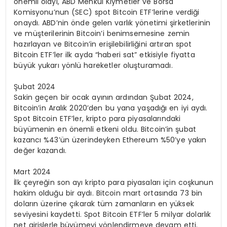
önemli olayı, ABD Menkul Kıymetler ve Borsa
Komisyonu’nun (SEC) spot Bitcoin ETF’lerine verdiği
onaydı. ABD’nin önde gelen varlık yönetimi şirketlerinin
ve müşterilerinin Bitcoin’i benimsemesine zemin
hazırlayan ve Bitcoin’in erişilebilirliğini artıran spot
Bitcoin ETF’ler ilk ayda “haberi sat” etkisiyle fiyatta
büyük yukarı yönlü hareketler oluşturamadı.
Şubat 2024
Sakin geçen bir ocak ayının ardından Şubat 2024,
Bitcoin’in Aralık 2020’den bu yana yaşadığı en iyi aydı.
Spot Bitcoin ETF’ler, kripto para piyasalarındaki
büyümenin en önemli etkeni oldu. Bitcoin’in şubat
kazancı %43’ün üzerindeyken Ethereum %50’ye yakın
değer kazandı.
Mart 2024
İlk çeyreğin son ayı kripto para piyasaları için coşkunun
hakim olduğu bir aydı. Bitcoin mart ortasında 73 bin
doların üzerine çıkarak tüm zamanların en yüksek
seviyesini kaydetti. Spot Bitcoin ETF’ler 5 milyar dolarlık
net girişlerle büyümeyi yönlendirmeye devam etti.