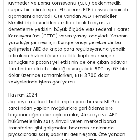
Kıymetler ve Borsa Komisyonu (SEC) beklenmedik,
sürpriz bir adımla spot Ethereum ETF başvurularının ilk
aşamasını onayladı. Öte yandan ABD Temsilciler
Meclisi kripto varlıkları emtia olarak tanıyan ve
denetleme yetkisini büyük ölçüde ABD Federal Ticaret
Komisyonu’na (CFTC) veren yasayı onayladı. Yasanın
yürürlüğe girmesi için Kongre onayı gerekse de bu
gelişmeler ABD’de kripto para regülasyonuna yönelik
adımların hızlandığı ve özellikle kriptonun seçim
sonuçlarına potansiyel etkisinin de öne çıkan adaylar
tarafından dikkate alındığını vurguladı. BTC ayı 67 bin
dolar üzerinde tamamlarken, ETH 3.700 dolar
seviyelerinde işlem görüyordu.
Haziran 2024
Japonya merkezli batık kripto para borsası Mt.Gox
tarafından yapılan mağdurlara geri ödemelere
başlanacağına dair açıklamalar, Almanya ve ABD
hükümetlerinin satış sinyali veren merkezi borsa
transferleri gibi gelişmeler, haziranın sonlarında
piyasalardaki satış baskısını derinleştirdi. Öte yandan