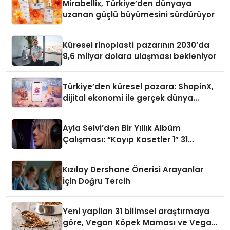
Mirabellix, Türkiye’den dünyaya
uzanan güçlü büyümesini sürdürüyor
Küresel rinoplasti pazarının 2030’da
9,6 milyar dolara ulaşması bekleniyor
Türkiye’den küresel pazara: ShopinX,
dijital ekonomi ile gerçek dünya
alışverişini bir araya getirmeyi
hedefliyor
Ayla Selvi’den Bir Yıllık Albüm
Çalışması: “Kayıp Kasetler 1” 31
Temmuz’da Çıktı
Kızılay Dershane Önerisi Arayanlar
İçin Doğru Tercih
Yeni yapilan 31 bilimsel araştırmaya
göre, Vegan Köpek Maması ve Vegan