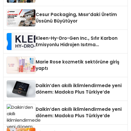
Cesur Packaging, Mısır’daki Üretim
Üssünü Büyütüyor
Kleen-Hy-Dro-Gen Inc., Sıfır Karbon
Emisyonlu Hidrojen Isıtma
Teknolojisinde ISO ve TSSA
Düzenleyici Onaylarını Aldı
Marie Rose kozmetik sektörüne giriş
yaptı
Daikin’den akıllı iklimlendirmede yeni
dönem: Madoka Plus Türkiye’de
Daikin’den akıllı iklimlendirmede yeni
dönem: Madoka Plus Türkiye’de