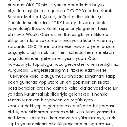
duyuran OKX TR’nin ilk yarıda hedeflerine büyük
ölçüde ulaştığını dile getiren OKX TR Yönetim Kurulu
Başkanı Mehmet Çamır, değerlendirmelerini şu
ifadelerle sonlandırdı: “OKX her ay düzenli olarak
yayımladığı Rezerv Kanıtı raporlarıyla güveni tesis
etmeye; Web3, Ordinals ve Runes gibi yeniliklerde
attığı adımlarla sektörde inovasyona liderlik yapmayı
sürdürdü. OKX TR ise; bu küresel vizyonu yerel pazara
başarıyla ulaştırmak için hem sahada hem de ekran
başında elinden gelenin en iyisini yaptı. Ödül
havuzlarıyla topluluğumuzu gerçekten önemsediğimizi
vurguladık. Gerçekleştirdiğimiz fiziksel etkinliklerle
Türkiye’de kalıcı olduğumuzu anlattık. Lansmanı takip
eden günlerde App Store’un en çok indirilen kripto
para borsaları arasına adımızı kalıcı olarak yazdırdık. Bir
yandan kurumsal işbirlikleriyle geleneksel finansla
temas kurarken bir yandan da regülasyon
konusundaki yapıcı görüşlerimizle sürecin bir parçası
olduk, hazırlıklarımızı tamamladık. Yılın ikinci yarısında
da hizmet kalitemizi korumaya ve yükseltmeye, Türk
kripto yatırımcılarını nitelikli projelerle buluşturmaya,