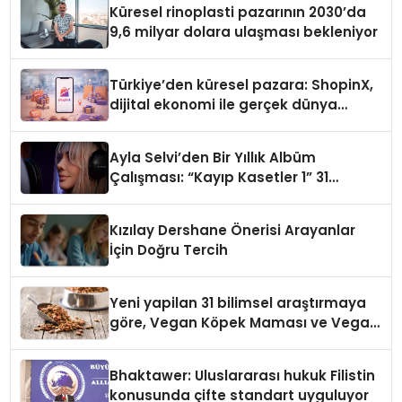
Küresel rinoplasti pazarının 2030’da
9,6 milyar dolara ulaşması bekleniyor
Türkiye’den küresel pazara: ShopinX,
dijital ekonomi ile gerçek dünya
alışverişini bir araya getirmeyi
hedefliyor
Ayla Selvi’den Bir Yıllık Albüm
Çalışması: “Kayıp Kasetler 1” 31
Temmuz’da Çıktı
Kızılay Dershane Önerisi Arayanlar
İçin Doğru Tercih
Yeni yapilan 31 bilimsel araştırmaya
göre, Vegan Köpek Maması ve Vegan
Kedi Mamasının İyi Sindirildiğini
Ortaya Koydu
Bhaktawer: Uluslararası hukuk Filistin
konusunda çifte standart uyguluyor