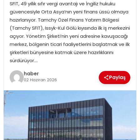
SFIT, 49 yıllık sıfır vergi avantajı ve İngiliz hukuku
güvencesiyle Orta Asya’nın yeni finans üssü olmaya
TEKNOLOJI
hazırlanıyor. Tamchy Özel Finans Yatırım Bölgesi
(Tamchy SFIT), Issyk-Kul Gölü kıyısında ilk iş merkezini
EĞITIM
açıyor. Yönetim Şirketi’nin yeni adresine kavuşacağı
merkez, bölgenin ticari faaliyetlerini başlatmak ve ilk
GENEL
şirketleri bünyesine katmak üzere hazırlıklarını
sürdürüyor….
haber
Paylaş
02 Haziran 2026